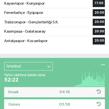
Kayserispor - Konyaspor
17:00
Fenerbahçe - Eyüpspor
20:00
Trabzonspor - Gençlerbirliği S.K.
20:00
Kasımpaşa - Galatasaray
20:00
Antalyaspor - Kocaelispor
20:00
İstanbul
Yatsı vaktine kalan süre
52:22
İmsak
04:16
Güneş
05:58