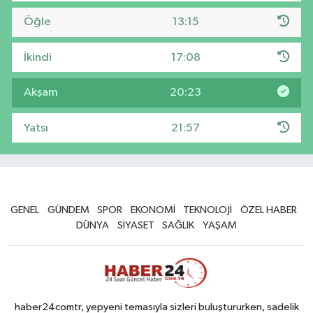
Öğle
13:15
İkindi
17:08
Akşam
20:23
Yatsı
21:57
GENEL
GÜNDEM
SPOR
EKONOMİ
TEKNOLOJİ
ÖZEL HABER
DÜNYA
SİYASET
SAĞLIK
YAŞAM
haber24comtr, yepyeni temasıyla sizleri buluştururken, sadelik