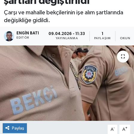
şartları değiştirildi
Çarşı ve mahalle bekçilerinin işe alım şartlarında
değişikliğe gidildi.
ENGIN BATI
09.04.2026 - 11:33
1
2
EDITÖR
YAYINLANMA
PAYLAŞIM
OKUNMA
Paylaş
-
+
A
A