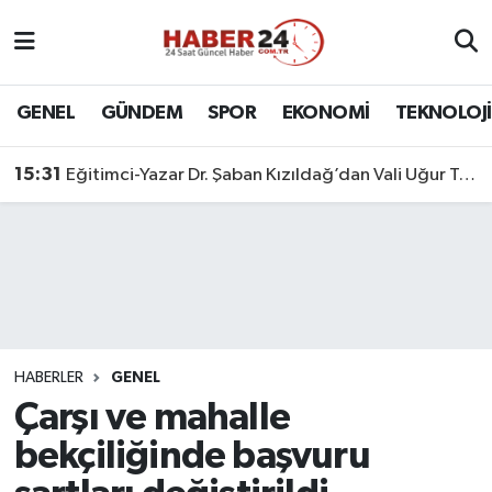
Nöbetçi Eczaneler
GENEL
GÜNDEM
SPOR
EKONOMİ
TEKNOLOJİ
Hava Durumu
15:31
Eğitimci-Yazar Dr. Şaban Kızıldağ’dan Vali Uğur Turan’a Ziyaret
Namaz Vakitleri
Trafik Durumu
Süper Lig Puan Durumu ve Fikstür
Tüm Manşetler
HABERLER
GENEL
Çarşı ve mahalle
Son Dakika Haberleri
bekçiliğinde başvuru
Haber Arşivi