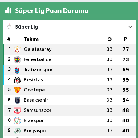
Süper Lig Puan Durumu
Süper Lig
#
Takım
O
P
1
Galatasaray
33
77
2
Fenerbahçe
33
73
3
Trabzonspor
33
69
4
Beşiktaş
33
59
5
Göztepe
33
55
6
Başakşehir
33
54
7
Samsunspor
33
48
8
Rizespor
33
40
9
Konyaspor
33
40