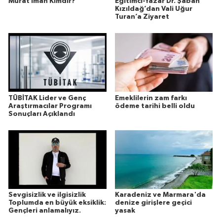
Murat İman Kimdir?
Eğitimci-Yazar Dr. Şaban
Kızıldağ’dan Vali Uğur
Turan’a Ziyaret
TÜBİTAK Lider ve Genç
Emeklilerin zam farkı
Araştırmacılar Programı
ödeme tarihi belli oldu
Sonuçları Açıklandı
Sevgisizlik ve ilgisizlik
Karadeniz ve Marmara'da
Toplumda en büyük eksiklik:
denize girişlere geçici
Gençleri anlamalıyız.
yasak