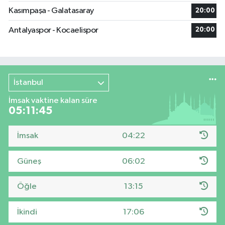
Kasımpaşa - Galatasaray
20:00
Antalyaspor - Kocaelispor
20:00
İstanbul
İmsak vaktine kalan süre
05:11:45
İmsak
04:22
Güneş
06:02
Öğle
13:15
İkindi
17:06