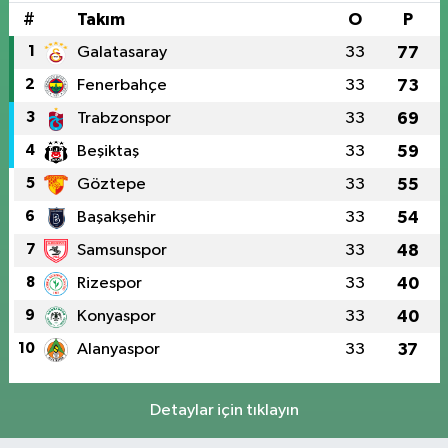
#
Takım
O
P
1
Galatasaray
33
77
2
Fenerbahçe
33
73
3
Trabzonspor
33
69
4
Beşiktaş
33
59
5
Göztepe
33
55
6
Başakşehir
33
54
7
Samsunspor
33
48
8
Rizespor
33
40
9
Konyaspor
33
40
10
Alanyaspor
33
37
Detaylar için tıklayın