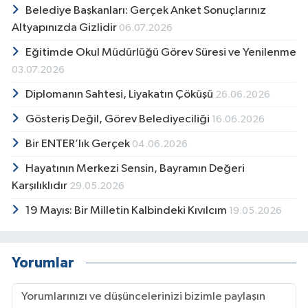
Belediye Başkanları: Gerçek Anket Sonuçlarınız
Altyapınızda Gizlidir
06.07.2026
Eğitimde Okul Müdürlüğü Görev Süresi ve Yenilenme
03.07.2026
Diplomanın Sahtesi, Liyakatın Çöküşü
26.06.2026
Gösteriş Değil, Görev Belediyeciliği
16.06.2026
Bir ENTER’lık Gerçek
04.06.2026
Hayatının Merkezi Sensin, Bayramın Değeri
Karşılıklıdır
29.05.2026
19 Mayıs: Bir Milletin Kalbindeki Kıvılcım
19.05.2026
Yorumlar