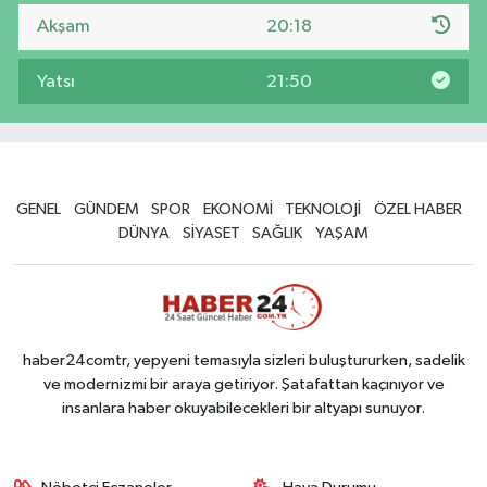
Akşam
20:18
Yatsı
21:50
GENEL
GÜNDEM
SPOR
EKONOMİ
TEKNOLOJİ
ÖZEL HABER
DÜNYA
SİYASET
SAĞLIK
YAŞAM
haber24comtr, yepyeni temasıyla sizleri buluştururken, sadelik
ve modernizmi bir araya getiriyor. Şatafattan kaçınıyor ve
insanlara haber okuyabilecekleri bir altyapı sunuyor.