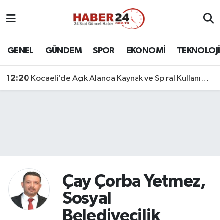
Nöbetçi Eczaneler
GENEL
GÜNDEM
SPOR
EKONOMİ
TEKNOLOJİ
Hava Durumu
12:20
Kocaeli’de Açık Alanda Kaynak ve Spiral Kullanımına Sıkı Denetim
Namaz Vakitleri
Trafik Durumu
Süper Lig Puan Durumu ve Fikstür
Tüm Manşetler
Çay Çorba Yetmez,
Son Dakika Haberleri
Sosyal
Belediyecilik
Haber Arşivi