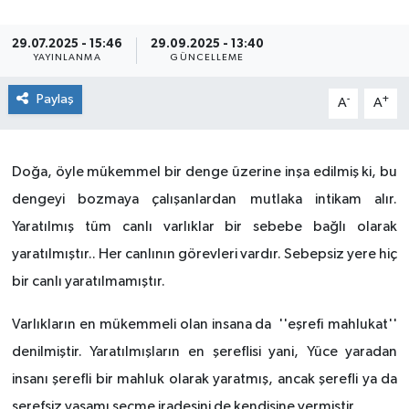
29.07.2025 - 15:46
29.09.2025 - 13:40
YAYINLANMA
GÜNCELLEME
Paylaş
-
+
A
A
Doğa, öyle mükemmel bir denge üzerine inşa edilmiş ki, bu
dengeyi bozmaya çalışanlardan mutlaka intikam alır.
Yaratılmış tüm canlı varlıklar bir sebebe bağlı olarak
yaratılmıştır.. Her canlının görevleri vardır. Sebepsiz yere hiç
bir canlı yaratılmamıştır.
Varlıkların en mükemmeli olan insana da ''eşrefi mahlukat''
denilmiştir. Yaratılmışların en şereflisi yani, Yüce yaradan
insanı şerefli bir mahluk olarak yaratmış, ancak şerefli ya da
şerefsiz yaşamı seçme iradesini de kendisine vermiştir.