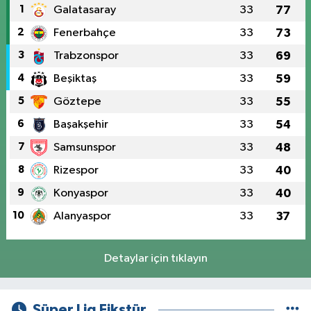
1
Galatasaray
33
77
2
Fenerbahçe
33
73
3
Trabzonspor
33
69
4
Beşiktaş
33
59
5
Göztepe
33
55
6
Başakşehir
33
54
7
Samsunspor
33
48
8
Rizespor
33
40
9
Konyaspor
33
40
10
Alanyaspor
33
37
Detaylar için tıklayın
Süper Lig Fikstür