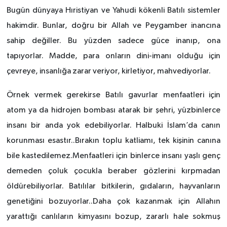
Bugün dünyaya Hıristiyan ve Yahudi kökenli Batılı sistemler
hakimdir. Bunlar, doğru bir Allah ve Peygamber inancına
sahip değiller. Bu yüzden sadece güce inanıp, ona
tapıyorlar. Madde, para onların dini-imanı olduğu için
çevreye, insanlığa zarar veriyor, kirletiyor, mahvediyorlar.
Örnek vermek gerekirse Batılı gavurlar menfaatleri için
atom ya da hidrojen bombası atarak bir şehri, yüzbinlerce
insanı bir anda yok edebiliyorlar. Halbuki İslam’da canın
korunması esastır..Bırakın toplu katliamı, tek kişinin canına
bile kastedilemez.Menfaatleri için binlerce insanı yaşlı genç
demeden çoluk çocukla beraber gözlerini kırpmadan
öldürebiliyorlar. Batılılar bitkilerin, gıdaların, hayvanların
genetiğini bozuyorlar..Daha çok kazanmak için Allahın
yarattığı canlıların kimyasını bozup, zararlı hale sokmuş