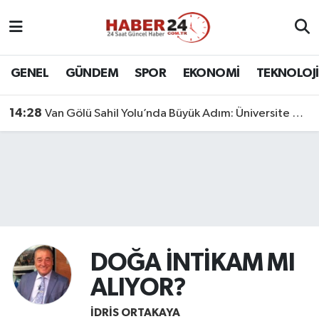
Nöbetçi Eczaneler
GENEL
GÜNDEM
SPOR
EKONOMİ
TEKNOLOJİ
Hava Durumu
14:28
Van Gölü Sahil Yolu’nda Büyük Adım: Üniversite Bağlantı Etabı Tamamlandı
Namaz Vakitleri
Trafik Durumu
Süper Lig Puan Durumu ve Fikstür
Tüm Manşetler
DOĞA İNTİKAM MI
Son Dakika Haberleri
ALIYOR?
Haber Arşivi
İDRIS ORTAKAYA