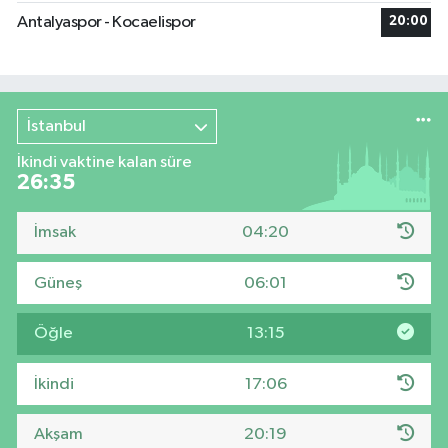
Antalyaspor - Kocaelispor
20:00
İstanbul
İkindi vaktine kalan süre
26:35
İmsak
04:20
Güneş
06:01
Öğle
13:15
İkindi
17:06
Akşam
20:19