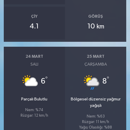
ÇIY
GÖRÜŞ
4.1
10
km
24 MART
25 MART
SALI
ÇARŞAMBA
°
°
6
8
Parçalı Bulutlu
Bölgesel düzensiz yağmur
yağışlı
Nem: %74
Rüzgar: 12 km/h
Nem: %63
Rüzgar: 11 km/h
Yağış Olasılığı: %88