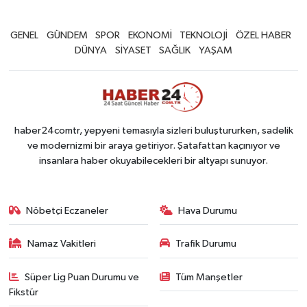
GENEL
GÜNDEM
SPOR
EKONOMİ
TEKNOLOJİ
ÖZEL HABER
DÜNYA
SİYASET
SAĞLIK
YAŞAM
haber24comtr, yepyeni temasıyla sizleri buluştururken, sadelik
ve modernizmi bir araya getiriyor. Şatafattan kaçınıyor ve
insanlara haber okuyabilecekleri bir altyapı sunuyor.
Nöbetçi Eczaneler
Hava Durumu
Namaz Vakitleri
Trafik Durumu
Süper Lig Puan Durumu ve
Tüm Manşetler
Fikstür