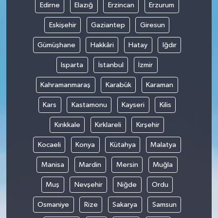
Edirne
Elazığ
Erzincan
Erzurum
Eskişehir
Gaziantep
Giresun
Gümüşhane
Hakkâri
Hatay
Iğdır
Isparta
İstanbul
İzmir
Kahramanmaraş
Karabük
Karaman
Kars
Kastamonu
Kayseri
Kilis
Kırıkkale
Kırklareli
Kırşehir
Kocaeli
Konya
Kütahya
Malatya
Manisa
Mardin
Mersin
Muğla
Muş
Nevşehir
Niğde
Ordu
Osmaniye
Rize
Sakarya
Samsun