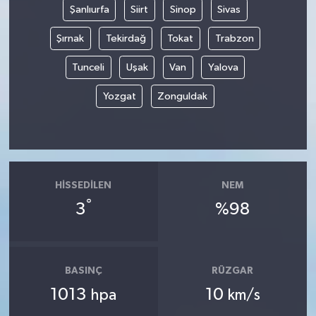
Şanlıurfa
Siirt
Sinop
Sivas
Şırnak
Tekirdağ
Tokat
Trabzon
Tunceli
Uşak
Van
Yalova
Yozgat
Zonguldak
HISSEDILEN
NEM
°
3
%98
BASINÇ
RÜZGAR
1013
10
hpa
km/s