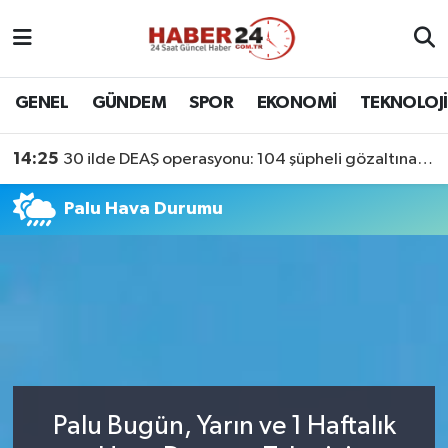
Nöbetçi Eczaneler
GENEL
GÜNDEM
SPOR
EKONOMİ
TEKNOLOJİ
Hava Durumu
14:25
30 ilde DEAŞ operasyonu: 104 şüpheli gözaltına alındı
Namaz Vakitleri
Palu Hava Durumu
Trafik Durumu
Süper Lig Puan Durumu ve Fikstür
Tüm Manşetler
Son Dakika Haberleri
Palu Bugün, Yarın ve 1 Haftalık
Haber Arşivi