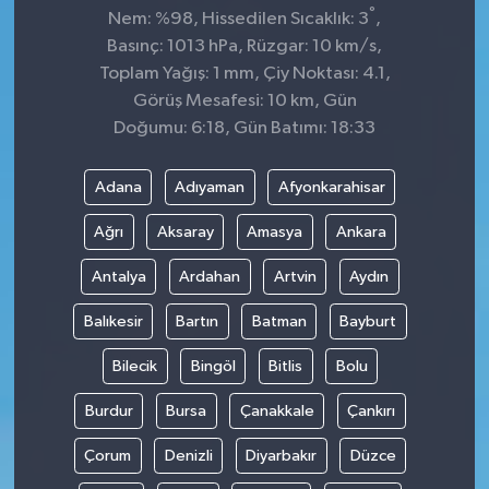
°
Nem: %98, Hissedilen Sıcaklık: 3
,
Basınç: 1013 hPa, Rüzgar: 10 km/s,
Toplam Yağış: 1 mm, Çiy Noktası: 4.1,
Görüş Mesafesi: 10 km, Gün
Doğumu: 6:18, Gün Batımı: 18:33
Adana
Adıyaman
Afyonkarahisar
Ağrı
Aksaray
Amasya
Ankara
Antalya
Ardahan
Artvin
Aydın
Balıkesir
Bartın
Batman
Bayburt
Bilecik
Bingöl
Bitlis
Bolu
Burdur
Bursa
Çanakkale
Çankırı
Çorum
Denizli
Diyarbakır
Düzce