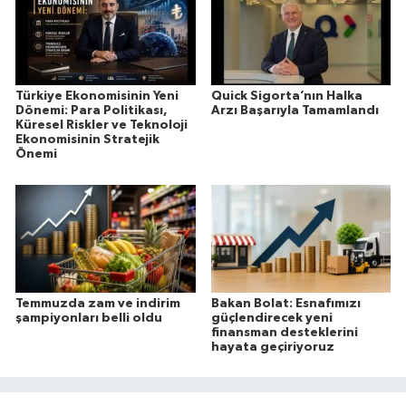
Türkiye Ekonomisinin Yeni
Quick Sigorta’nın Halka
Dönemi: Para Politikası,
Arzı Başarıyla Tamamlandı
Küresel Riskler ve Teknoloji
Ekonomisinin Stratejik
Önemi
Temmuzda zam ve indirim
Bakan Bolat: Esnafımızı
şampiyonları belli oldu
güçlendirecek yeni
finansman desteklerini
hayata geçiriyoruz