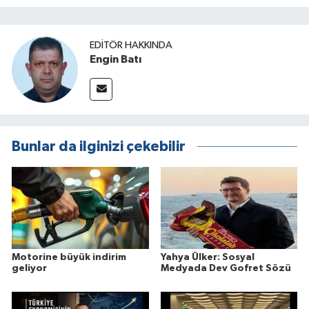
EDITÖR HAKKINDA
Engin Batı
Bunlar da ilginizi çekebilir
Motorine büyük indirim
Yahya Ülker: Sosyal
geliyor
Medyada Dev Gofret Sözü