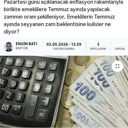
Pazartesi günü açıklanacak enflasyon rakamlarıyla
birlikte emeklilere Temmuz ayında yapılacak
zammın oranı şekilleniyor. Emeklilerin Temmuz
ayında seyyanen zam beklentisine kulisler ne
diyor?
ENGIN BATI
02.05.2026 - 13:29
3
1
EDITÖR
YAYINLANMA
PAYLAŞIM
OKUNMA