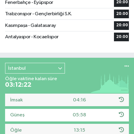
Fenerbahçe - Eyüpspor
20:00
Trabzonspor - Gençlerbirliği S.K.
20:00
Kasımpaşa - Galatasaray
20:00
Antalyaspor - Kocaelispor
20:00
İstanbul
Öğle vaktine kalan süre
03:12:21
İmsak
04:16
Güneş
05:58
Öğle
13:15