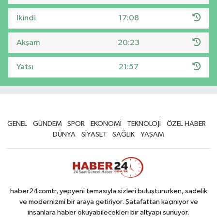
İkindi
17:08
Akşam
20:23
Yatsı
21:57
GENEL
GÜNDEM
SPOR
EKONOMİ
TEKNOLOJİ
ÖZEL HABER
DÜNYA
SİYASET
SAĞLIK
YAŞAM
haber24comtr, yepyeni temasıyla sizleri buluştururken, sadelik
ve modernizmi bir araya getiriyor. Şatafattan kaçınıyor ve
insanlara haber okuyabilecekleri bir altyapı sunuyor.