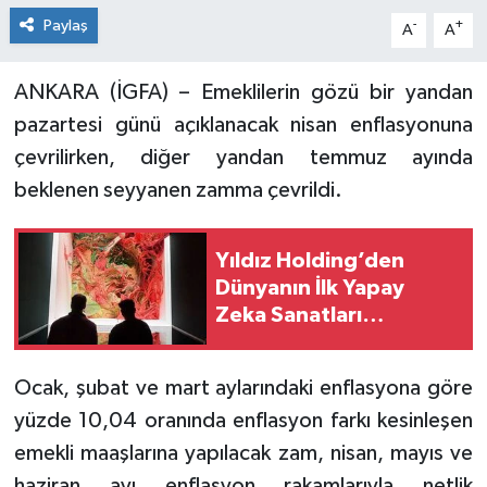
Paylaş
-
+
A
A
ANKARA (İGFA) – Emeklilerin gözü bir yandan
pazartesi günü açıklanacak nisan enflasyonuna
çevrilirken, diğer yandan temmuz ayında
beklenen seyyanen zamma çevrildi.
Yıldız Holding’den
Dünyanın İlk Yapay
Zeka Sanatları
Müzesi’ne Yatırım
Ocak, şubat ve mart aylarındaki enflasyona göre
yüzde 10,04 oranında enflasyon farkı kesinleşen
emekli maaşlarına yapılacak zam, nisan, mayıs ve
haziran ayı enflasyon rakamlarıyla netlik