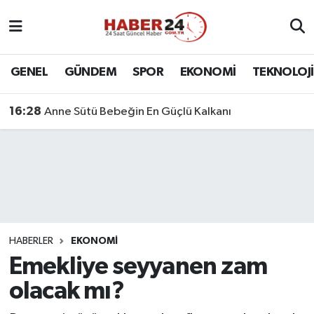
Nöbetçi Eczaneler
GENEL
GÜNDEM
SPOR
EKONOMİ
TEKNOLOJİ
Hava Durumu
16:28
Anne Sütü Bebeğin En Güçlü Kalkanı
Namaz Vakitleri
Trafik Durumu
Süper Lig Puan Durumu ve Fikstür
Tüm Manşetler
HABERLER
EKONOMİ
Emekliye seyyanen zam
Son Dakika Haberleri
olacak mı?
Haber Arşivi