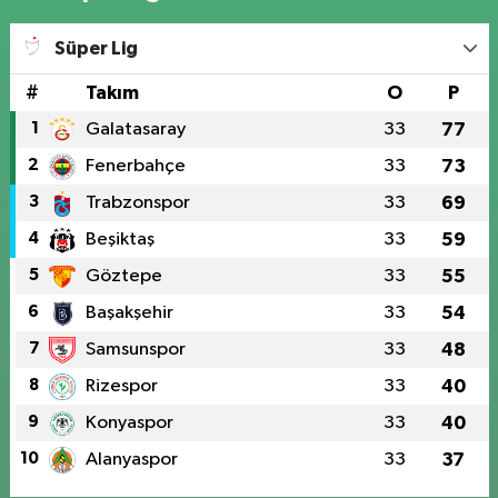
Süper Lig
#
Takım
O
P
1
Galatasaray
33
77
2
Fenerbahçe
33
73
3
Trabzonspor
33
69
4
Beşiktaş
33
59
5
Göztepe
33
55
6
Başakşehir
33
54
7
Samsunspor
33
48
8
Rizespor
33
40
9
Konyaspor
33
40
10
Alanyaspor
33
37