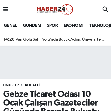
Nöbetçi Eczaneler
GENEL
GÜNDEM
SPOR
EKONOMİ
TEKNOLOJİ
Hava Durumu
14:28
Van Gölü Sahil Yolu’nda Büyük Adım: Üniversite Bağlantı Etabı Tamamlandı
Namaz Vakitleri
Trafik Durumu
Süper Lig Puan Durumu ve Fikstür
Tüm Manşetler
HABERLER
KOCAELİ
Gebze Ticaret Odası 10
Son Dakika Haberleri
Ocak Çalışan Gazeteciler
Haber Arşivi