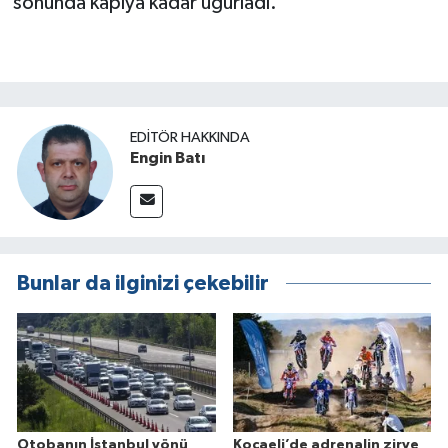
sonunda kapıya kadar uğurladı.
EDITÖR HAKKINDA
Engin Batı
Bunlar da ilginizi çekebilir
Otobanın İstanbul yönü
Kocaeli’de adrenalin zirve