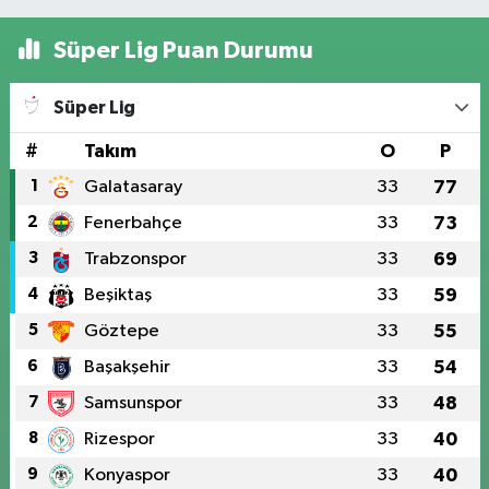
Süper Lig Puan Durumu
Süper Lig
#
Takım
O
P
1
Galatasaray
33
77
2
Fenerbahçe
33
73
3
Trabzonspor
33
69
4
Beşiktaş
33
59
5
Göztepe
33
55
6
Başakşehir
33
54
7
Samsunspor
33
48
8
Rizespor
33
40
9
Konyaspor
33
40