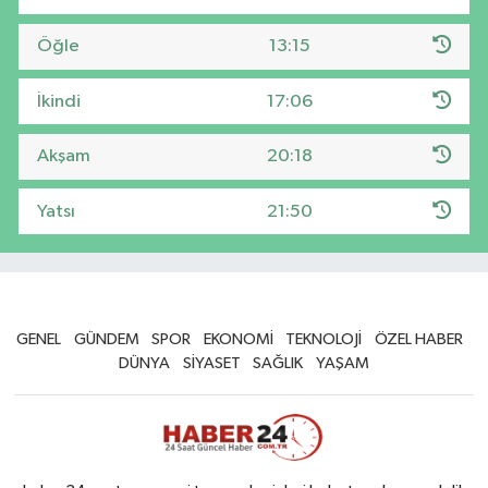
Öğle
13:15
İkindi
17:06
Akşam
20:18
Yatsı
21:50
GENEL
GÜNDEM
SPOR
EKONOMİ
TEKNOLOJİ
ÖZEL HABER
DÜNYA
SİYASET
SAĞLIK
YAŞAM