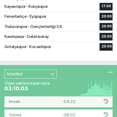
Kayserispor - Konyaspor
17:00
Fenerbahçe - Eyüpspor
20:00
Trabzonspor - Gençlerbirliği S.K.
20:00
Kasımpaşa - Galatasaray
20:00
Antalyaspor - Kocaelispor
20:00
İstanbul
Öğle vaktine kalan süre
03:10:02
İmsak
04:22
Güneş
06:02