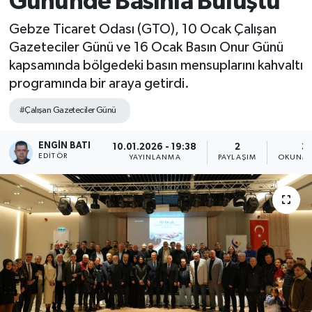
Gününde Basınla Buluştu
Gebze Ticaret Odası (GTO), 10 Ocak Çalışan
Gazeteciler Günü ve 16 Ocak Basın Onur Günü
kapsamında bölgedeki basın mensuplarını kahvaltı
programında bir araya getirdi.
#Çalışan Gazeteciler Günü
ENGIN BATI
10.01.2026 - 19:38
2
3 
EDITÖR
YAYINLANMA
PAYLAŞIM
OKUNMA