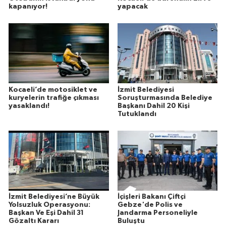
kapanıyor!
yapacak
Kocaeli’de motosiklet ve
İzmit Belediyesi
kuryelerin trafiğe çıkması
Soruşturmasında Belediye
yasaklandı!
Başkanı Dahil 20 Kişi
Tutuklandı
İzmit Belediyesi’ne Büyük
İçişleri Bakanı Çiftçi
Yolsuzluk Operasyonu:
Gebze'de Polis ve
Başkan Ve Eşi Dahil 31
Jandarma Personeliyle
Gözaltı Kararı
Buluştu