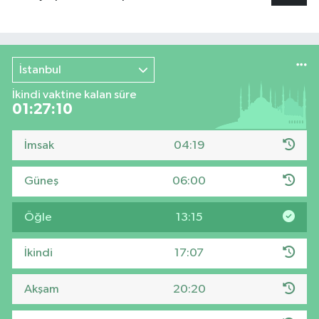
İstanbul
İkindi vaktine kalan süre
01:27:10
İmsak
04:19
Güneş
06:00
Öğle
13:15
İkindi
17:07
Akşam
20:20