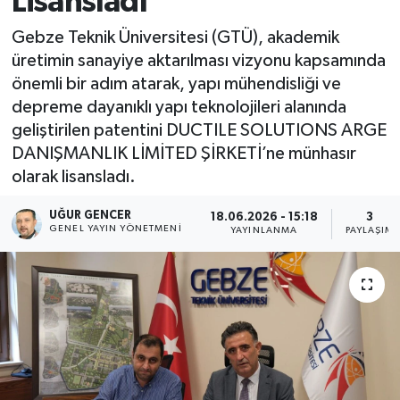
Lisansladı
Gebze Teknik Üniversitesi (GTÜ), akademik
üretimin sanayiye aktarılması vizyonu kapsamında
önemli bir adım atarak, yapı mühendisliği ve
depreme dayanıklı yapı teknolojileri alanında
geliştirilen patentini DUCTILE SOLUTIONS ARGE
DANIŞMANLIK LİMİTED ŞİRKETİ’ne münhasır
olarak lisansladı.
UĞUR GENCER
18.06.2026 - 15:18
3
GENEL YAYIN YÖNETMENI
YAYINLANMA
PAYLAŞIM