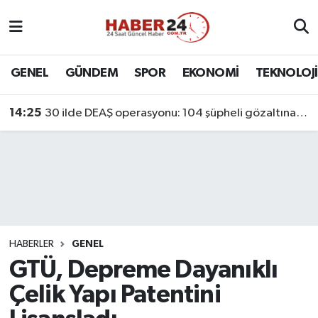
Nöbetçi Eczaneler
GENEL
GÜNDEM
SPOR
EKONOMİ
TEKNOLOJİ
Hava Durumu
14:25
30 ilde DEAŞ operasyonu: 104 şüpheli gözaltına alındı
Namaz Vakitleri
Trafik Durumu
Süper Lig Puan Durumu ve Fikstür
Tüm Manşetler
HABERLER
GENEL
GTÜ, Depreme Dayanıklı
Son Dakika Haberleri
Çelik Yapı Patentini
Haber Arşivi