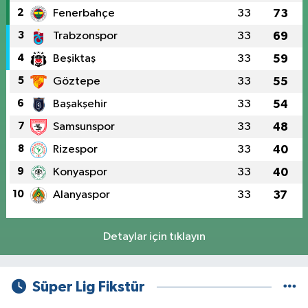
2
Fenerbahçe
33
73
3
Trabzonspor
33
69
4
Beşiktaş
33
59
5
Göztepe
33
55
6
Başakşehir
33
54
7
Samsunspor
33
48
8
Rizespor
33
40
9
Konyaspor
33
40
10
Alanyaspor
33
37
Detaylar için tıklayın
Süper Lig Fikstür