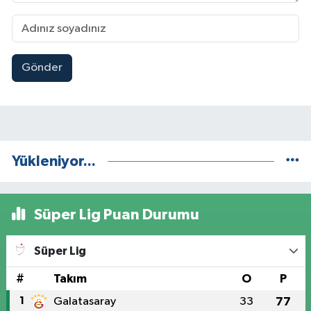
Gönder
Yükleniyor...
Süper Lig Puan Durumu
Süper Lig
#
Takım
O
P
1
Galatasaray
33
77