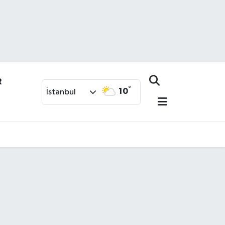
R
°
10
İstanbul