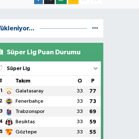
ükleniyor...
Süper Lig Puan Durumu
Süper Lig
#
Takım
O
P
1
Galatasaray
33
77
2
Fenerbahçe
33
73
3
Trabzonspor
33
69
4
Beşiktaş
33
59
5
Göztepe
33
55