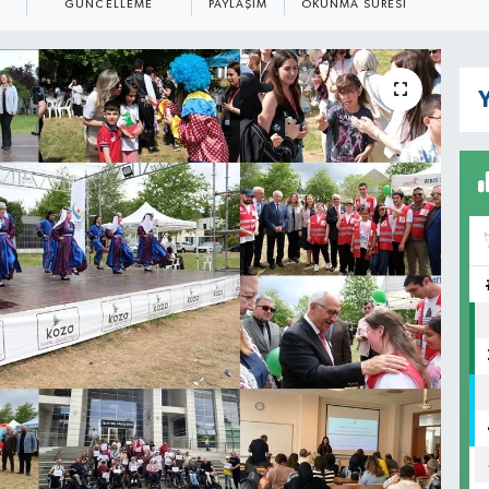
GÜNCELLEME
PAYLAŞIM
OKUNMA SÜRESI
Y