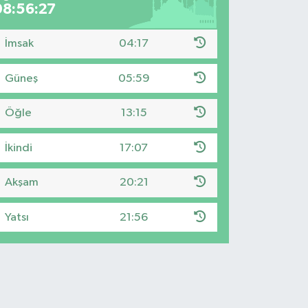
08:56:26
İmsak
04:17
Güneş
05:59
Öğle
13:15
İkindi
17:07
Akşam
20:21
Yatsı
21:56