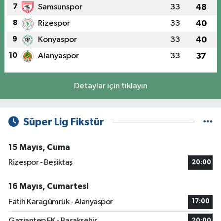
7
Samsunspor
33
48
8
Rizespor
33
40
9
Konyaspor
33
40
10
Alanyaspor
33
37
Detaylar için tıklayın
Süper Lig Fikstür
15 Mayıs, Cuma
Rizespor - Beşiktaş
20:00
16 Mayıs, Cumartesi
Fatih Karagümrük - Alanyaspor
17:00
Gaziantep FK - Başakşehir
20:00