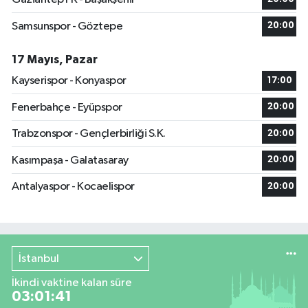
Samsunspor - Göztepe
20:00
17 Mayıs, Pazar
Kayserispor - Konyaspor
17:00
Fenerbahçe - Eyüpspor
20:00
Trabzonspor - Gençlerbirliği S.K.
20:00
Kasımpaşa - Galatasaray
20:00
Antalyaspor - Kocaelispor
20:00
İstanbul
İkindi vaktine kalan süre
03:01:40