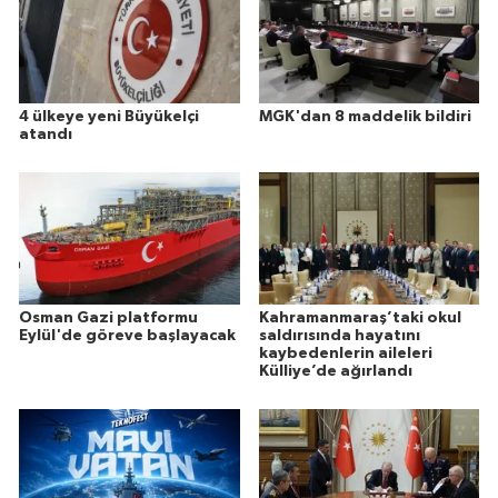
4 ülkeye yeni Büyükelçi
MGK'dan 8 maddelik bildiri
atandı
Osman Gazi platformu
Kahramanmaraş’taki okul
Eylül'de göreve başlayacak
saldırısında hayatını
kaybedenlerin aileleri
Külliye’de ağırlandı