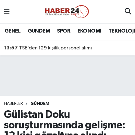
Nöbetçi Eczaneler
GENEL
GÜNDEM
SPOR
EKONOMİ
TEKNOLOJİ
Hava Durumu
13:57
TSE’den 129 kişilik personel alımı
Namaz Vakitleri
Trafik Durumu
Süper Lig Puan Durumu ve Fikstür
Tüm Manşetler
HABERLER
GÜNDEM
Gülistan Doku
Son Dakika Haberleri
soruşturmasında gelişme:
Haber Arşivi