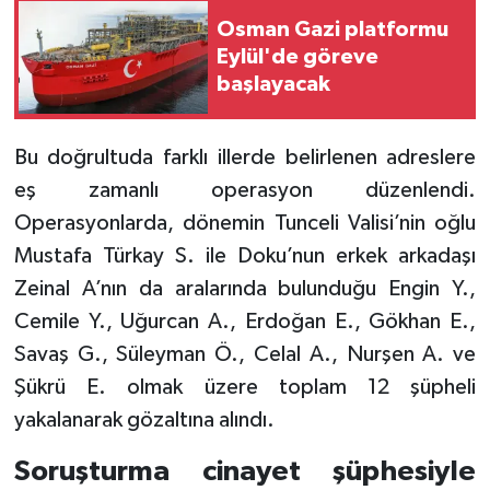
Osman Gazi platformu
Eylül'de göreve
başlayacak
Bu doğrultuda farklı illerde belirlenen adreslere
eş zamanlı operasyon düzenlendi.
Operasyonlarda, dönemin Tunceli Valisi’nin oğlu
Mustafa Türkay S. ile Doku’nun erkek arkadaşı
Zeinal A’nın da aralarında bulunduğu Engin Y.,
Cemile Y., Uğurcan A., Erdoğan E., Gökhan E.,
Savaş G., Süleyman Ö., Celal A., Nurşen A. ve
Şükrü E. olmak üzere toplam 12 şüpheli
yakalanarak gözaltına alındı.
Soruşturma cinayet şüphesiyle