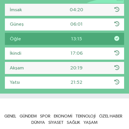
İmsak
04:20
Güneş
06:01
Öğle
13:15
İkindi
17:06
Akşam
20:19
Yatsı
21:52
GENEL
GÜNDEM
SPOR
EKONOMİ
TEKNOLOJİ
ÖZEL HABER
DÜNYA
SİYASET
SAĞLIK
YAŞAM