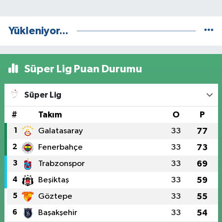
Yükleniyor...
Süper Lig Puan Durumu
Süper Lig
#
Takım
O
P
1
Galatasaray
33
77
2
Fenerbahçe
33
73
3
Trabzonspor
33
69
4
Beşiktaş
33
59
5
Göztepe
33
55
6
Başakşehir
33
54