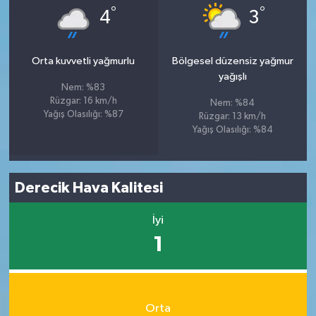
°
°
4
3
Orta kuvvetli yağmurlu
Bölgesel düzensiz yağmur
yağışlı
Nem: %83
Rüzgar: 16 km/h
Nem: %84
Yağış Olasılığı: %87
Rüzgar: 13 km/h
Yağış Olasılığı: %84
Derecik Hava Kalitesi
İyi
1
Orta