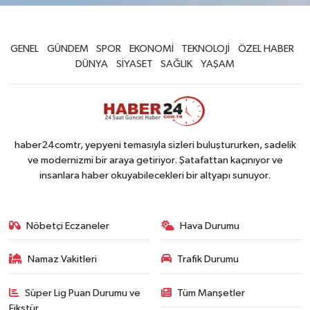
GENEL
GÜNDEM
SPOR
EKONOMİ
TEKNOLOJİ
ÖZEL HABER
DÜNYA
SİYASET
SAĞLIK
YAŞAM
haber24comtr, yepyeni temasıyla sizleri buluştururken, sadelik
ve modernizmi bir araya getiriyor. Şatafattan kaçınıyor ve
insanlara haber okuyabilecekleri bir altyapı sunuyor.
Nöbetçi Eczaneler
Hava Durumu
Namaz Vakitleri
Trafik Durumu
Süper Lig Puan Durumu ve
Tüm Manşetler
Fikstür