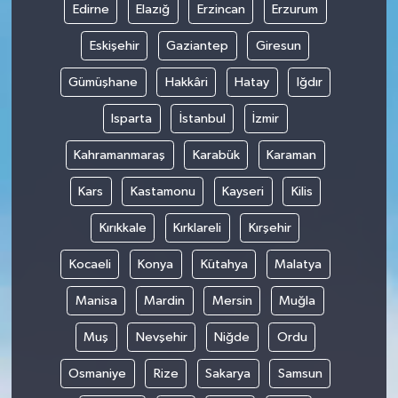
Edirne
Elazığ
Erzincan
Erzurum
Eskişehir
Gaziantep
Giresun
Gümüşhane
Hakkâri
Hatay
Iğdır
Isparta
İstanbul
İzmir
Kahramanmaraş
Karabük
Karaman
Kars
Kastamonu
Kayseri
Kilis
Kırıkkale
Kırklareli
Kırşehir
Kocaeli
Konya
Kütahya
Malatya
Manisa
Mardin
Mersin
Muğla
Muş
Nevşehir
Niğde
Ordu
Osmaniye
Rize
Sakarya
Samsun