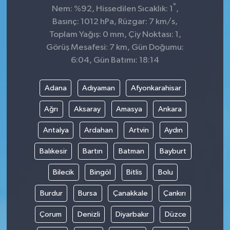
°
Nem: %92, Hissedilen Sıcaklık: 1
,
Basınç: 1012 hPa, Rüzgar: 7 km/s,
Toplam Yağış: 0 mm, Çiy Noktası: 1,
Görüş Mesafesi: 7 km, Gün Doğumu:
6:04, Gün Batımı: 18:14
Adana
Adıyaman
Afyonkarahisar
Ağrı
Aksaray
Amasya
Ankara
Antalya
Ardahan
Artvin
Aydın
Balıkesir
Bartın
Batman
Bayburt
Bilecik
Bingöl
Bitlis
Bolu
Burdur
Bursa
Çanakkale
Çankırı
Çorum
Denizli
Diyarbakır
Düzce