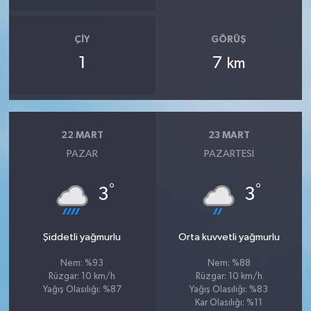
ÇIY
GÖRÜŞ
1
7
km
22 MART
23 MART
PAZAR
PAZARTESI
°
°
3
3
Şiddetli yağmurlu
Orta kuvvetli yağmurlu
Nem: %93
Nem: %88
Rüzgar: 10 km/h
Rüzgar: 10 km/h
Yağış Olasılığı: %87
Yağış Olasılığı: %83
Kar Olasılığı: %11