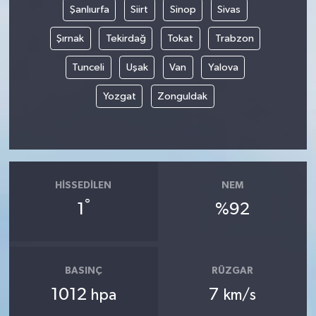
Şanlıurfa
Siirt
Sinop
Sivas
Şırnak
Tekirdağ
Tokat
Trabzon
Tunceli
Uşak
Van
Yalova
Yozgat
Zonguldak
HISSEDILEN
NEM
°
1
%92
BASINÇ
RÜZGAR
1012
7
hpa
km/s