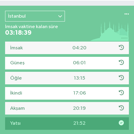
İstanbul
İmsak vaktine kalan süre
03:18:38
İmsak
04:20
Güneş
06:01
Öğle
13:15
İkindi
17:06
Akşam
20:19
Yatsı
21:52