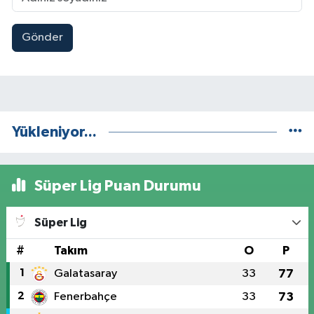
Gönder
Yükleniyor...
Süper Lig Puan Durumu
Süper Lig
#
Takım
O
P
1
Galatasaray
33
77
2
Fenerbahçe
33
73