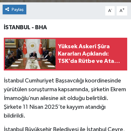
Paylaş
-
+
A
A
İSTANBUL - BHA
Yüksek Askerî Şûra
Kararları Açıklandı:
TSK’da Rütbe ve Atama
Listesi Belli Oldu
İstanbul Cumhuriyet Başsavcılığı koordinesinde
yürütülen soruşturma kapsamında, şirketin Ekrem
İmamoğlu’nun ailesine ait olduğu belirtildi.
Şirkete 11 Nisan 2025’te kayyım atandığı
bildirildi.
İstanbul Büyükşehir Belediyesi ile İstanbul Çevre,