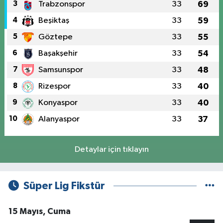
3
Trabzonspor
33
69
4
Beşiktaş
33
59
5
Göztepe
33
55
6
Başakşehir
33
54
7
Samsunspor
33
48
8
Rizespor
33
40
9
Konyaspor
33
40
10
Alanyaspor
33
37
Detaylar için tıklayın
Süper Lig Fikstür
15 Mayıs, Cuma