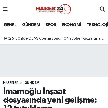
Nöbetçi Eczaneler
GENEL
GÜNDEM
SPOR
EKONOMİ
TEKNOLOJİ
Hava Durumu
14:25
30 ilde DEAŞ operasyonu: 104 şüpheli gözaltına alındı
Namaz Vakitleri
Trafik Durumu
Süper Lig Puan Durumu ve Fikstür
Tüm Manşetler
HABERLER
GÜNDEM
İmamoğlu İnşaat
Son Dakika Haberleri
dosyasında yeni gelişme:
Haber Arşivi