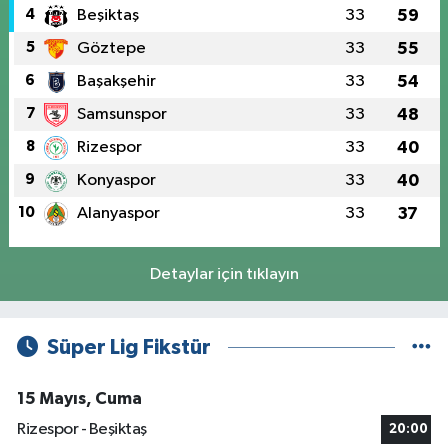
4
Beşiktaş
33
59
5
Göztepe
33
55
6
Başakşehir
33
54
7
Samsunspor
33
48
8
Rizespor
33
40
9
Konyaspor
33
40
10
Alanyaspor
33
37
Detaylar için tıklayın
Süper Lig Fikstür
15 Mayıs, Cuma
Rizespor - Beşiktaş
20:00