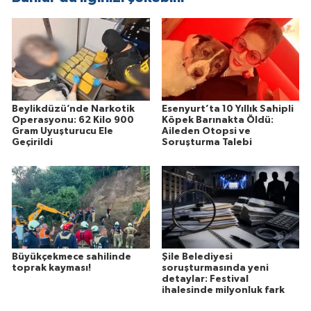
Beylikdüzü’nde Narkotik
Esenyurt’ta 10 Yıllık Sahipli
Operasyonu: 62 Kilo 900
Köpek Barınakta Öldü:
Gram Uyuşturucu Ele
Aileden Otopsi ve
Geçirildi
Soruşturma Talebi
Büyükçekmece sahilinde
Şile Belediyesi
toprak kayması!
soruşturmasında yeni
detaylar: Festival
ihalesinde milyonluk fark