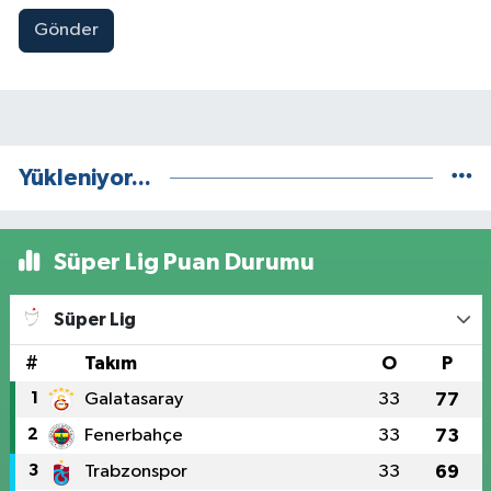
Gönder
Yükleniyor...
Süper Lig Puan Durumu
Süper Lig
#
Takım
O
P
1
Galatasaray
33
77
2
Fenerbahçe
33
73
3
Trabzonspor
33
69