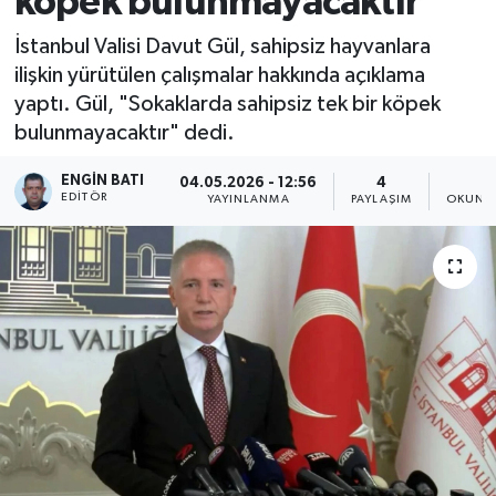
köpek bulunmayacaktır
İstanbul Valisi Davut Gül, sahipsiz hayvanlara
ilişkin yürütülen çalışmalar hakkında açıklama
yaptı. Gül, "Sokaklarda sahipsiz tek bir köpek
bulunmayacaktır" dedi.
ENGIN BATI
04.05.2026 - 12:56
4
1
EDITÖR
YAYINLANMA
PAYLAŞIM
OKUNMA