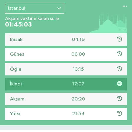
İstanbul
Akşam vaktine kalan süre
01:45:02
İmsak
04:19
Güneş
06:00
Öğle
13:15
İkindi
17:07
Akşam
20:20
Yatsı
21:54