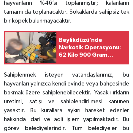
hayvanların %46’sı toplanmıştır; kalanların
tamamı da toplanacaktır. Sokaklarda sahipsiz tek
bir köpek bulunmayacaktır.
Beylikdüzü’nde
Narkotik Operasyonu:
62 Kilo 900 Gram
Uyuşturucu Ele Geçirildi
Sahiplenmek isteyen vatandaşlarımız, bu
hayvanları yalnızca kendi evinde veya bahçesinde
bakmak üzere sahiplenebilecektir. Yasaklı ırkların
üretimi, satışı ve sahiplendirilmesi kanunen
yasaktır. Bu kurallara aykırı hareket edenler
hakkında idari ve adli işlem yapılmaktadır. Bu
görev belediyelerindir. Tüm belediyeler bu