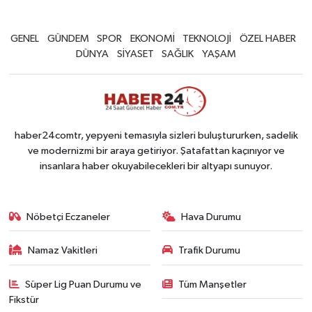
GENEL
GÜNDEM
SPOR
EKONOMİ
TEKNOLOJİ
ÖZEL HABER
DÜNYA
SİYASET
SAĞLIK
YAŞAM
haber24comtr, yepyeni temasıyla sizleri buluştururken, sadelik
ve modernizmi bir araya getiriyor. Şatafattan kaçınıyor ve
insanlara haber okuyabilecekleri bir altyapı sunuyor.
Nöbetçi Eczaneler
Hava Durumu
Namaz Vakitleri
Trafik Durumu
Süper Lig Puan Durumu ve
Tüm Manşetler
Fikstür