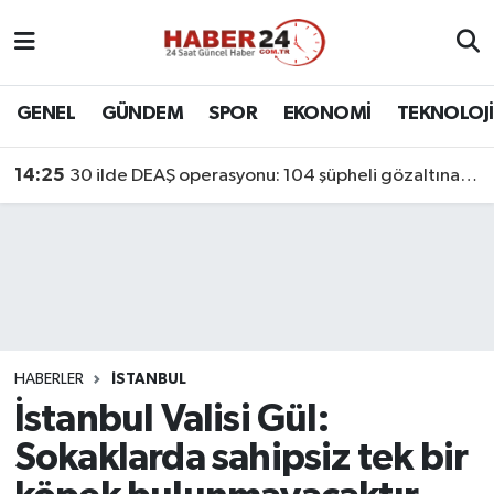
Nöbetçi Eczaneler
GENEL
GÜNDEM
SPOR
EKONOMİ
TEKNOLOJİ
Hava Durumu
14:25
30 ilde DEAŞ operasyonu: 104 şüpheli gözaltına alındı
Namaz Vakitleri
Trafik Durumu
Süper Lig Puan Durumu ve Fikstür
Tüm Manşetler
HABERLER
İSTANBUL
İstanbul Valisi Gül:
Son Dakika Haberleri
Sokaklarda sahipsiz tek bir
Haber Arşivi