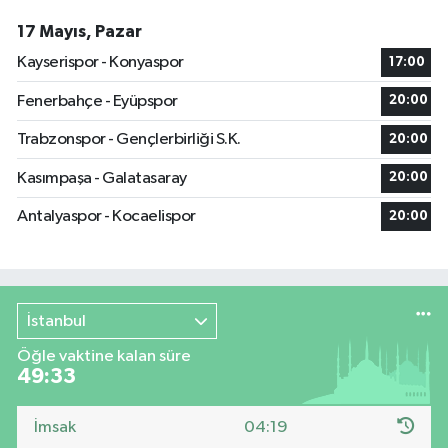
17 Mayıs, Pazar
Kayserispor - Konyaspor
17:00
Fenerbahçe - Eyüpspor
20:00
Trabzonspor - Gençlerbirliği S.K.
20:00
Kasımpaşa - Galatasaray
20:00
Antalyaspor - Kocaelispor
20:00
İstanbul
Öğle vaktine kalan süre
49:32
İmsak
04:19