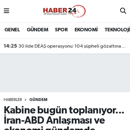
Nöbetçi Eczaneler
GENEL
GÜNDEM
SPOR
EKONOMİ
TEKNOLOJİ
Hava Durumu
14:25
30 ilde DEAŞ operasyonu: 104 şüpheli gözaltına alındı
Namaz Vakitleri
Trafik Durumu
Süper Lig Puan Durumu ve Fikstür
Tüm Manşetler
HABERLER
GÜNDEM
Kabine bugün toplanıyor...
Son Dakika Haberleri
İran-ABD Anlaşması ve
Haber Arşivi