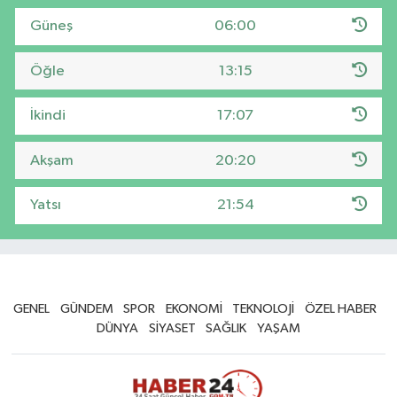
Güneş
06:00
Öğle
13:15
İkindi
17:07
Akşam
20:20
Yatsı
21:54
GENEL
GÜNDEM
SPOR
EKONOMİ
TEKNOLOJİ
ÖZEL HABER
DÜNYA
SİYASET
SAĞLIK
YAŞAM