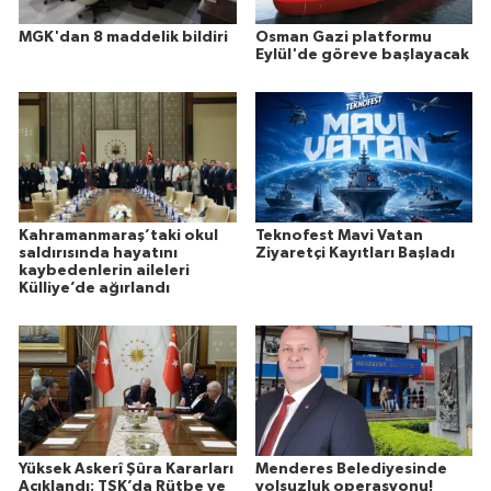
MGK'dan 8 maddelik bildiri
Osman Gazi platformu
Eylül'de göreve başlayacak
Kahramanmaraş’taki okul
Teknofest Mavi Vatan
saldırısında hayatını
Ziyaretçi Kayıtları Başladı
kaybedenlerin aileleri
Külliye’de ağırlandı
Yüksek Askerî Şûra Kararları
Menderes Belediyesinde
Açıklandı: TSK’da Rütbe ve
yolsuzluk operasyonu!