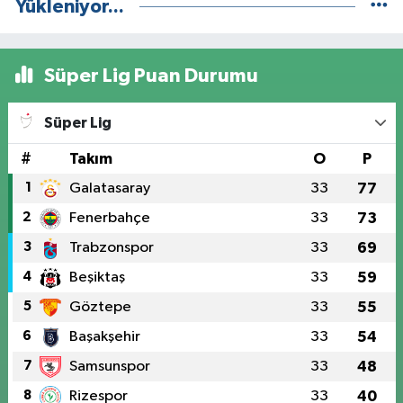
Yükleniyor...
Süper Lig Puan Durumu
Süper Lig
#
Takım
O
P
1
Galatasaray
33
77
2
Fenerbahçe
33
73
3
Trabzonspor
33
69
4
Beşiktaş
33
59
5
Göztepe
33
55
6
Başakşehir
33
54
7
Samsunspor
33
48
8
Rizespor
33
40