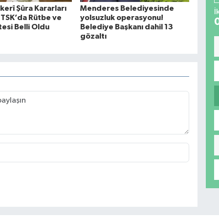
erî Şûra Kararları
Menderes Belediyesinde
İ
: TSK’da Rütbe ve
yolsuzluk operasyonu!
esi Belli Oldu
Belediye Başkanı dahil 13
gözaltı