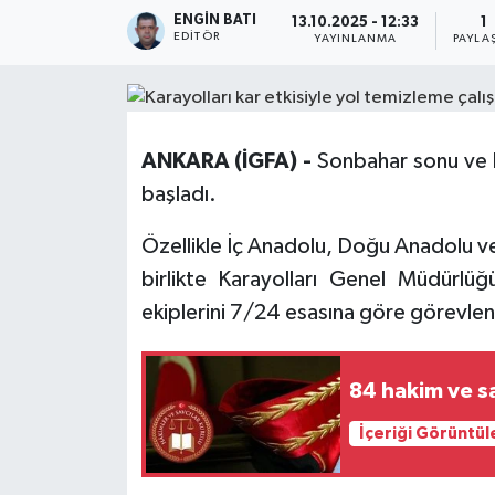
ENGIN BATI
13.10.2025 - 12:33
1
EDITÖR
YAYINLANMA
PAYLA
ANKARA (İGFA) -
Sonbahar sonu ve k
başladı.
Özellikle İç Anadolu, Doğu Anadolu ve 
birlikte Karayolları Genel Müdürlü
ekiplerini 7/24 esasına göre görevlen
84 hakim ve sa
İçeriği Görüntül