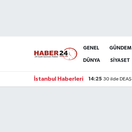
Nöbetçi Eczaneler
Hava Durumu
GENEL
GÜNDEM
Namaz Vakitleri
DÜNYA
SİYASET
Trafik Durumu
İstanbul Haberleri
14:25
30 ilde DEAŞ 
Süper Lig Puan Durumu ve Fikstür
Tüm Manşetler
Son Dakika Haberleri
Haber Arşivi