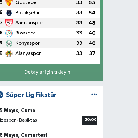
5
Göztepe
33
55
6
Başakşehir
33
54
7
Samsunspor
33
48
8
Rizespor
33
40
9
Konyaspor
33
40
0
Alanyaspor
33
37
Detaylar için tıklayın
Süper Lig Fikstür
5 Mayıs, Cuma
izespor - Beşiktaş
20:00
6 Mayıs, Cumartesi