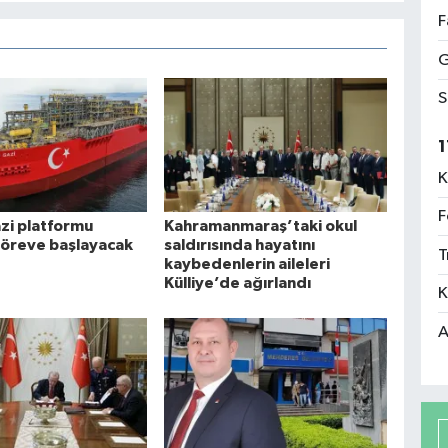
F
G
S
1
K
F
i platformu
Kahramanmaraş’taki okul
göreve başlayacak
saldırısında hayatını
T
kaybedenlerin aileleri
Külliye’de ağırlandı
K
A