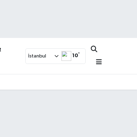
R
°
10
İstanbul