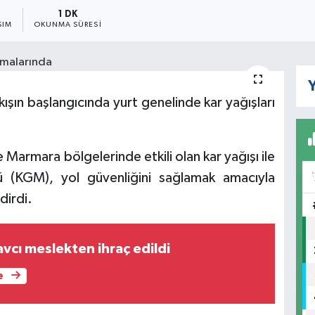
1 DK
ŞIM
OKUNMA SÜRESI
Y
ışın başlangıcında yurt genelinde kar yağışları
Marmara bölgelerinde etkili olan kar yağışı ile
ğü (KGM), yol güvenliğini sağlamak amacıyla
dirdi.
vcı meslekten ihraç edildi
e