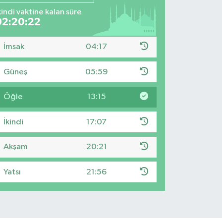
kindi vaktine kalan süre
02:20:21
İmsak
04:17
Güneş
05:59
Öğle
13:15
İkindi
17:07
Akşam
20:21
Yatsı
21:56