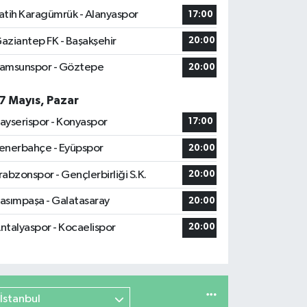
atih Karagümrük - Alanyaspor
17:00
aziantep FK - Başakşehir
20:00
amsunspor - Göztepe
20:00
7 Mayıs, Pazar
ayserispor - Konyaspor
17:00
enerbahçe - Eyüpspor
20:00
rabzonspor - Gençlerbirliği S.K.
20:00
asımpaşa - Galatasaray
20:00
ntalyaspor - Kocaelispor
20:00
İstanbul