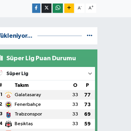
-
+
A
A
ükleniyor...
Süper Lig Puan Durumu
Süper Lig
#
Takım
O
P
1
Galatasaray
33
77
2
Fenerbahçe
33
73
3
Trabzonspor
33
69
4
Beşiktaş
33
59