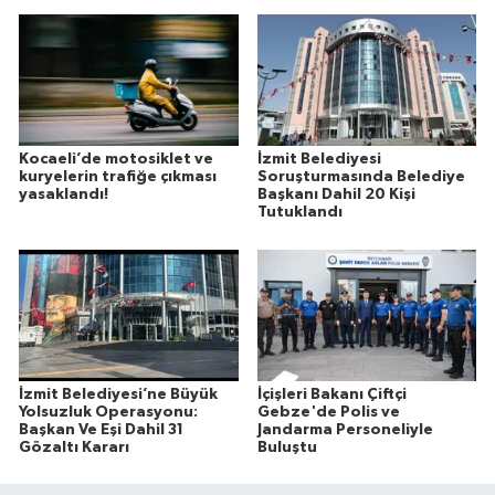
Kocaeli’de motosiklet ve
İzmit Belediyesi
kuryelerin trafiğe çıkması
Soruşturmasında Belediye
yasaklandı!
Başkanı Dahil 20 Kişi
Tutuklandı
İzmit Belediyesi’ne Büyük
İçişleri Bakanı Çiftçi
Yolsuzluk Operasyonu:
Gebze'de Polis ve
Başkan Ve Eşi Dahil 31
Jandarma Personeliyle
Gözaltı Kararı
Buluştu