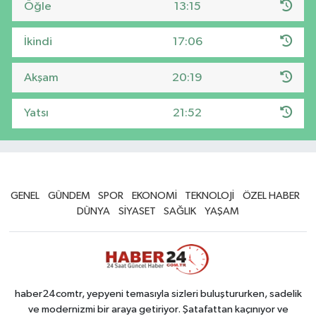
Öğle
13:15
İkindi
17:06
Akşam
20:19
Yatsı
21:52
GENEL
GÜNDEM
SPOR
EKONOMİ
TEKNOLOJİ
ÖZEL HABER
DÜNYA
SİYASET
SAĞLIK
YAŞAM
haber24comtr, yepyeni temasıyla sizleri buluştururken, sadelik
ve modernizmi bir araya getiriyor. Şatafattan kaçınıyor ve