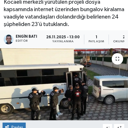
Kocaeli merkezli yürütülen projeli dosya
kapsamında internet üzerinden bungalov kiralama
vaadiyle vatandaşları dolandırdığı belirlenen 24
şüpheliden 23’ü tutuklandı.
ENGIN BATI
26.11.2025 - 13:00
1
2 
EDITÖR
YAYINLANMA
PAYLAŞIM
OKUNMA 
Paylaş
-
+