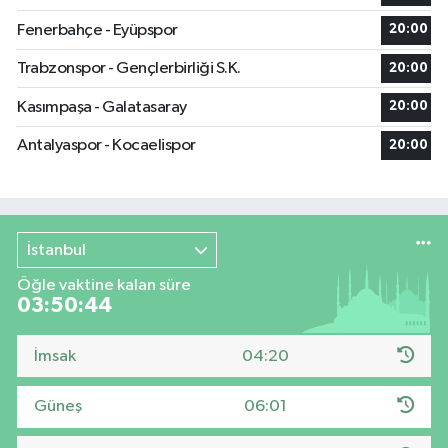
Fenerbahçe - Eyüpspor
20:00
Trabzonspor - Gençlerbirliği S.K.
20:00
Kasımpaşa - Galatasaray
20:00
Antalyaspor - Kocaelispor
20:00
İstanbul
Öğle vaktine kalan süre
03:50:44
İmsak
04:20
Güneş
06:01