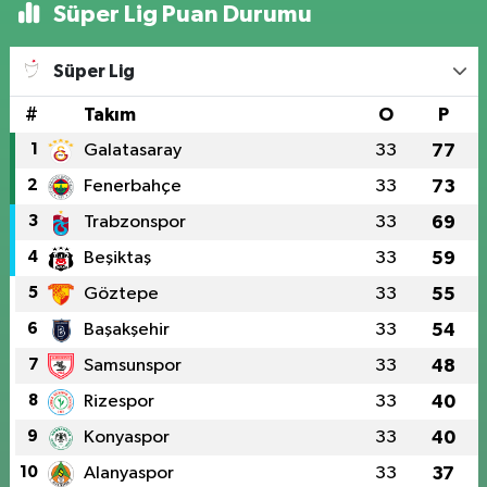
Süper Lig Puan Durumu
Süper Lig
#
Takım
O
P
1
Galatasaray
33
77
2
Fenerbahçe
33
73
3
Trabzonspor
33
69
4
Beşiktaş
33
59
5
Göztepe
33
55
6
Başakşehir
33
54
7
Samsunspor
33
48
8
Rizespor
33
40
9
Konyaspor
33
40
10
Alanyaspor
33
37