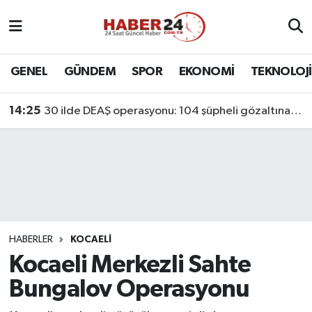
Nöbetçi Eczaneler
GENEL
GÜNDEM
SPOR
EKONOMİ
TEKNOLOJİ
Hava Durumu
14:25
30 ilde DEAŞ operasyonu: 104 şüpheli gözaltına alındı
Namaz Vakitleri
Trafik Durumu
Süper Lig Puan Durumu ve Fikstür
Tüm Manşetler
HABERLER
KOCAELİ
Kocaeli Merkezli Sahte
Son Dakika Haberleri
Bungalov Operasyonu
Haber Arşivi