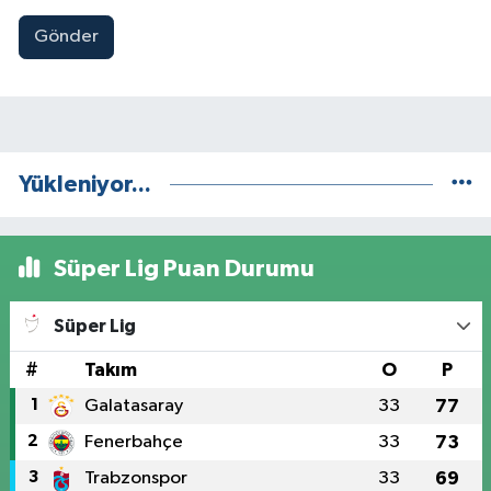
Gönder
Yükleniyor...
Süper Lig Puan Durumu
Süper Lig
#
Takım
O
P
1
Galatasaray
33
77
2
Fenerbahçe
33
73
3
Trabzonspor
33
69