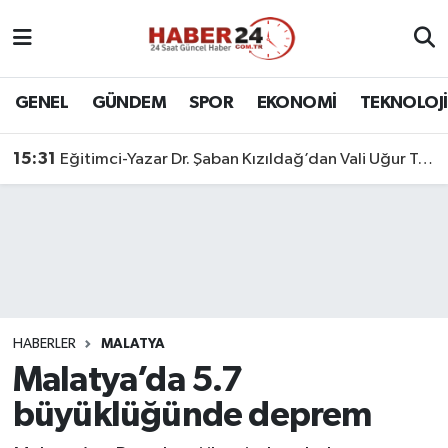
Nöbetçi Eczaneler
GENEL
GÜNDEM
SPOR
EKONOMİ
TEKNOLOJİ
Hava Durumu
15:31
Eğitimci-Yazar Dr. Şaban Kızıldağ’dan Vali Uğur Turan’a Ziyaret
Namaz Vakitleri
Trafik Durumu
Süper Lig Puan Durumu ve Fikstür
Tüm Manşetler
HABERLER
MALATYA
Malatya’da 5.7
Son Dakika Haberleri
büyüklüğünde deprem
Haber Arşivi