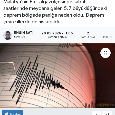
Malatya’nın Battalgazi ilçesinde sabah
saatlerinde meydana gelen 5.7 büyüklüğündeki
deprem bölgede paniğe neden oldu. Deprem
çevre illerde de hissedildi.
ENGIN BATI
20.05.2026 - 11:06
2
1
EDITÖR
YAYINLANMA
PAYLAŞIM
OKUNMA
Paylaş
-
+