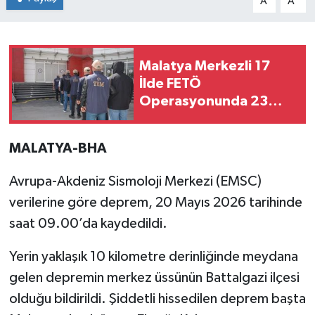
A
A
Malatya Merkezli 17
İlde FETÖ
Operasyonunda 23
Gözaltı
MALATYA-BHA
Avrupa-Akdeniz Sismoloji Merkezi (EMSC)
verilerine göre deprem, 20 Mayıs 2026 tarihinde
saat 09.00’da kaydedildi.
Yerin yaklaşık 10 kilometre derinliğinde meydana
gelen depremin merkez üssünün Battalgazi ilçesi
olduğu bildirildi. Şiddetli hissedilen deprem başta