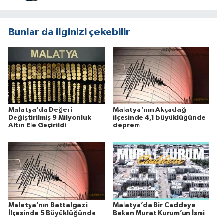
Bunlar da ilginizi çekebilir
Malatya’da Değeri
Malatya'nın Akçadağ
Değiştirilmiş 9 Milyonluk
ilçesinde 4,1 büyüklüğünde
Altın Ele Geçirildi
deprem
Malatya’nın Battalgazi
Malatya’da Bir Caddeye
İlçesinde 5 Büyüklüğünde
Bakan Murat Kurum’un İsmi