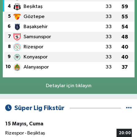
4
Beşiktaş
33
59
5
Göztepe
33
55
6
Başakşehir
33
54
7
Samsunspor
33
48
8
Rizespor
33
40
9
Konyaspor
33
40
10
Alanyaspor
33
37
Detaylar için tıklayın
Süper Lig Fikstür
15 Mayıs, Cuma
Rizespor - Beşiktaş
20:00