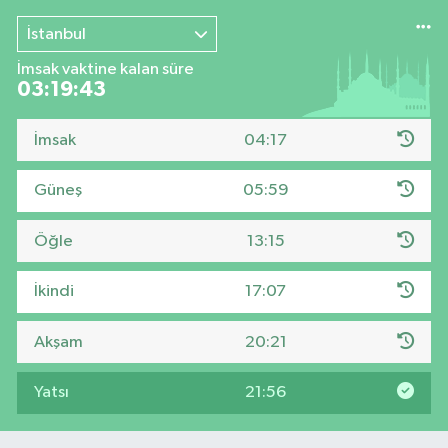
İstanbul
İmsak vaktine kalan süre
03:19:42
İmsak
04:17
Güneş
05:59
Öğle
13:15
İkindi
17:07
Akşam
20:21
Yatsı
21:56