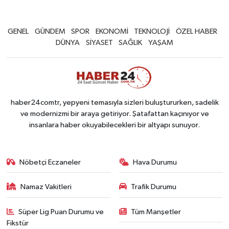
GENEL
GÜNDEM
SPOR
EKONOMİ
TEKNOLOJİ
ÖZEL HABER
DÜNYA
SİYASET
SAĞLIK
YAŞAM
haber24comtr, yepyeni temasıyla sizleri buluştururken, sadelik
ve modernizmi bir araya getiriyor. Şatafattan kaçınıyor ve
insanlara haber okuyabilecekleri bir altyapı sunuyor.
Nöbetçi Eczaneler
Hava Durumu
Namaz Vakitleri
Trafik Durumu
Süper Lig Puan Durumu ve
Tüm Manşetler
Fikstür