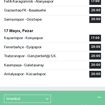
Fatih Karagümrük - Alanyaspor
17:00
Gaziantep FK - Başakşehir
20:00
Samsunspor - Göztepe
20:00
17 Mayıs, Pazar
Kayserispor - Konyaspor
17:00
Fenerbahçe - Eyüpspor
20:00
Trabzonspor - Gençlerbirliği S.K.
20:00
Kasımpaşa - Galatasaray
20:00
Antalyaspor - Kocaelispor
20:00
İstanbul