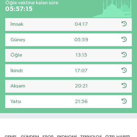
Öğle vaktine kalan süre
05:57:14
İmsak
04:17
Güneş
05:59
Öğle
13:15
İkindi
17:07
Akşam
20:21
Yatsı
21:56