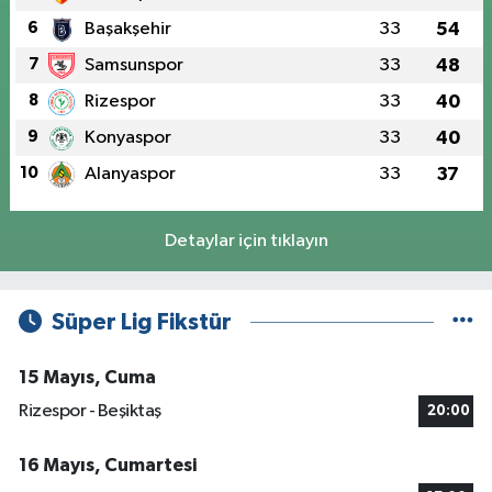
6
Başakşehir
33
54
7
Samsunspor
33
48
8
Rizespor
33
40
9
Konyaspor
33
40
10
Alanyaspor
33
37
Detaylar için tıklayın
Süper Lig Fikstür
15 Mayıs, Cuma
Rizespor - Beşiktaş
20:00
16 Mayıs, Cumartesi