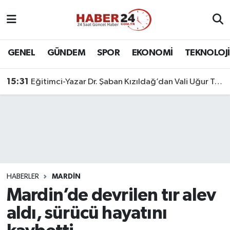
Nöbetçi Eczaneler
GENEL
GÜNDEM
SPOR
EKONOMİ
TEKNOLOJİ
Hava Durumu
15:31
Eğitimci-Yazar Dr. Şaban Kızıldağ’dan Vali Uğur Turan’a Ziyaret
Namaz Vakitleri
Trafik Durumu
Süper Lig Puan Durumu ve Fikstür
Tüm Manşetler
HABERLER
MARDİN
Mardin’de devrilen tır alev
Son Dakika Haberleri
aldı, sürücü hayatını
Haber Arşivi