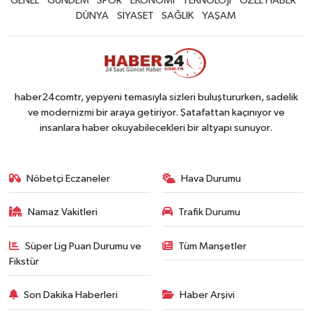
GENEL
GÜNDEM
SPOR
EKONOMİ
TEKNOLOJİ
ÖZEL HABER
DÜNYA
SİYASET
SAĞLIK
YAŞAM
haber24comtr, yepyeni temasıyla sizleri buluştururken, sadelik
ve modernizmi bir araya getiriyor. Şatafattan kaçınıyor ve
insanlara haber okuyabilecekleri bir altyapı sunuyor.
Nöbetçi Eczaneler
Hava Durumu
Namaz Vakitleri
Trafik Durumu
Süper Lig Puan Durumu ve
Tüm Manşetler
Fikstür
Son Dakika Haberleri
Haber Arşivi