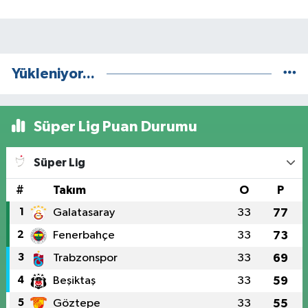
Yükleniyor...
Süper Lig Puan Durumu
Süper Lig
#
Takım
O
P
1
Galatasaray
33
77
2
Fenerbahçe
33
73
3
Trabzonspor
33
69
4
Beşiktaş
33
59
5
Göztepe
33
55