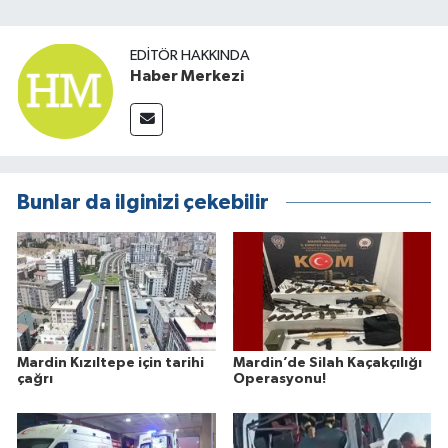
EDITÖR HAKKINDA
Haber Merkezi
Bunlar da ilginizi çekebilir
Mardin Kızıltepe için tarihi
Mardin’de Silah Kaçakçılığı
çağrı
Operasyonu!