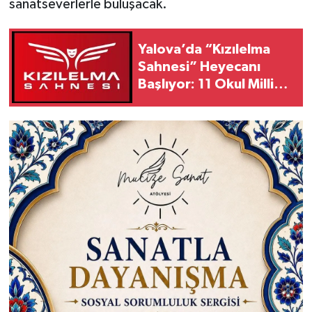
sanatseverlerle buluşacak.
Yalova’da “Kızılelma
Sahnesi” Heyecanı
Başlıyor: 11 Okul Milli
Teknoloji İçin Yarışacak