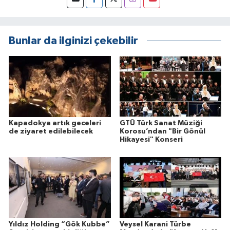
Bunlar da ilginizi çekebilir
Kapadokya artık geceleri
GTÜ Türk Sanat Müziği
de ziyaret edilebilecek
Korosu’ndan "Bir Gönül
Hikayesi" Konseri
Yıldız Holding “Gök Kubbe”
Veysel Karani Türbe