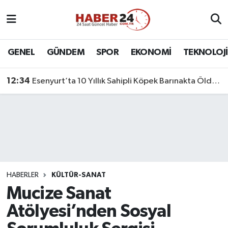
Nöbetçi Eczaneler
GENEL
GÜNDEM
SPOR
EKONOMİ
TEKNOLOJİ
Hava Durumu
12:34
Esenyurt’ta 10 Yıllık Sahipli Köpek Barınakta Öldü: Aileden Otopsi ve Soruşturma Talebi
Namaz Vakitleri
Trafik Durumu
Süper Lig Puan Durumu ve Fikstür
Tüm Manşetler
HABERLER
KÜLTÜR-SANAT
Mucize Sanat
Son Dakika Haberleri
Atölyesi’nden Sosyal
Haber Arşivi