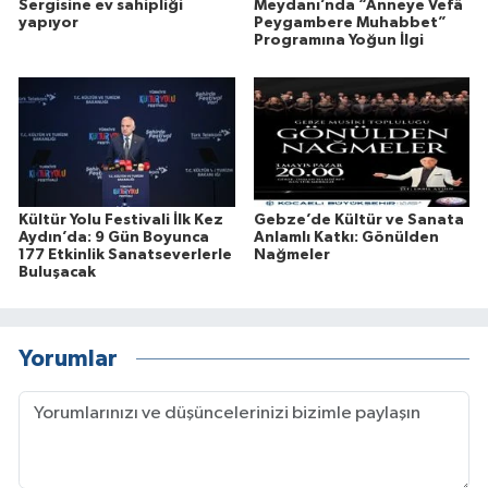
Sergisine ev sahipliği
Meydanı’nda “Anneye Vefâ
yapıyor
Peygambere Muhabbet”
Programına Yoğun İlgi
Kültür Yolu Festivali İlk Kez
Gebze’de Kültür ve Sanata
Aydın’da: 9 Gün Boyunca
Anlamlı Katkı: Gönülden
177 Etkinlik Sanatseverlerle
Nağmeler
Buluşacak
Yorumlar