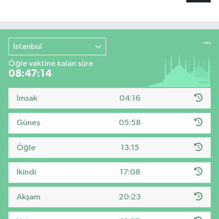
İstanbul
Öğle vaktine kalan süre
08:47:13
İmsak
04:16
Güneş
05:58
Öğle
13:15
İkindi
17:08
Akşam
20:23