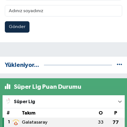
Gönder
Yükleniyor...
Süper Lig Puan Durumu
Süper Lig
#
Takım
O
P
1
Galatasaray
33
77