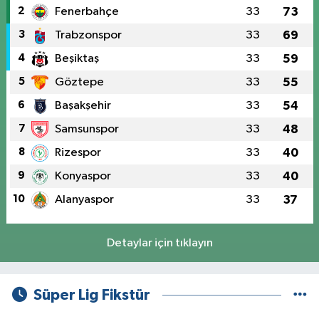
2
Fenerbahçe
33
73
3
Trabzonspor
33
69
4
Beşiktaş
33
59
5
Göztepe
33
55
6
Başakşehir
33
54
7
Samsunspor
33
48
8
Rizespor
33
40
9
Konyaspor
33
40
10
Alanyaspor
33
37
Detaylar için tıklayın
Süper Lig Fikstür