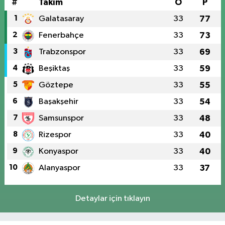
#
Takım
O
P
1
Galatasaray
33
77
2
Fenerbahçe
33
73
3
Trabzonspor
33
69
4
Beşiktaş
33
59
5
Göztepe
33
55
6
Başakşehir
33
54
7
Samsunspor
33
48
8
Rizespor
33
40
9
Konyaspor
33
40
10
Alanyaspor
33
37
Detaylar için tıklayın