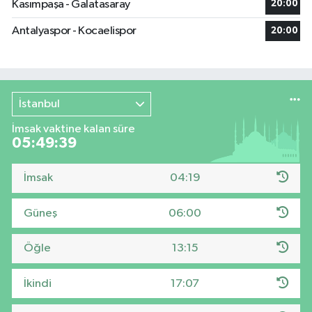
Kasımpaşa - Galatasaray
20:00
Antalyaspor - Kocaelispor
20:00
İstanbul
İmsak vaktine kalan süre
05:49:38
İmsak
04:19
Güneş
06:00
Öğle
13:15
İkindi
17:07