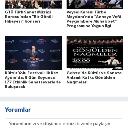
GTÜ Türk Sanat Müziği
Veysel Karani Türbe
Korosu’ndan "Bir Gönül
Meydanı’nda “Anneye Vefâ
Hikayesi" Konseri
Peygambere Muhabbet”
Programına Yoğun İlgi
Kültür Yolu Festivali İlk Kez
Gebze’de Kültür ve Sanata
Aydın’da: 9 Gün Boyunca
Anlamlı Katkı: Gönülden
177 Etkinlik Sanatseverlerle
Nağmeler
Buluşacak
Yorumlar