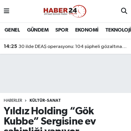
Nöbetçi Eczaneler
GENEL
GÜNDEM
SPOR
EKONOMİ
TEKNOLOJİ
Hava Durumu
14:25
30 ilde DEAŞ operasyonu: 104 şüpheli gözaltına alındı
Namaz Vakitleri
Trafik Durumu
Süper Lig Puan Durumu ve Fikstür
Tüm Manşetler
HABERLER
KÜLTÜR-SANAT
Yıldız Holding “Gök
Son Dakika Haberleri
Kubbe” Sergisine ev
Haber Arşivi