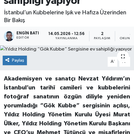
sahipliği yapıyor
İstanbul’un Kubbelerine Işık ve Hafıza Üzerinden
Bir Bakış
ENGIN BATI
14.05.2026 - 12:56
2
5
EDITÖR
YAYINLANMA
PAYLAŞIM
OKUNMA
Paylaş
-
+
A
A
Akademisyen ve sanatçı Nevzat Yıldırım’ın
İstanbul’un tarihî camileri ve kubbelerini
fotoğraf sanatının özgün diliyle yeniden
yorumladığı “Gök Kubbe” sergisinin açılışı,
Yıldız Holding Yönetim Kurulu Üyesi Murat
Ülker, Yıldız Holding Yönetim Kurulu Başkanı
ve CEO’su Mehmet Tütüncü ve misafirlerin