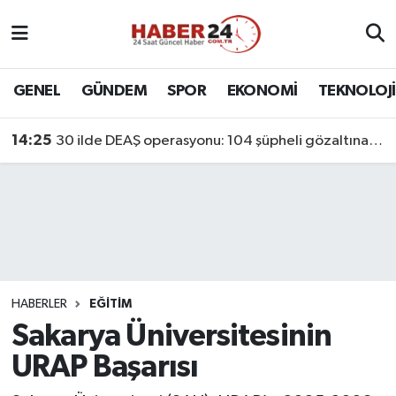
Nöbetçi Eczaneler
GENEL
GÜNDEM
SPOR
EKONOMİ
TEKNOLOJİ
Hava Durumu
14:25
30 ilde DEAŞ operasyonu: 104 şüpheli gözaltına alındı
Namaz Vakitleri
Trafik Durumu
Süper Lig Puan Durumu ve Fikstür
Tüm Manşetler
HABERLER
EĞİTİM
Sakarya Üniversitesinin
Son Dakika Haberleri
URAP Başarısı
Haber Arşivi