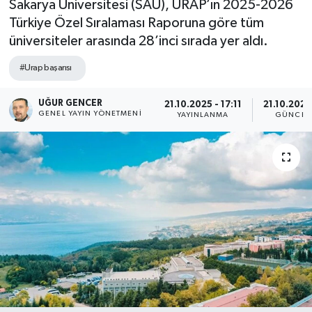
Sakarya Üniversitesi (SAU), URAP’ın 2025-2026
Türkiye Özel Sıralaması Raporuna göre tüm
üniversiteler arasında 28’inci sırada yer aldı.
#Urap başarısı
UĞUR GENCER
21.10.2025 - 17:11
21.10.2025
GENEL YAYIN YÖNETMENI
YAYINLANMA
GÜNCEL