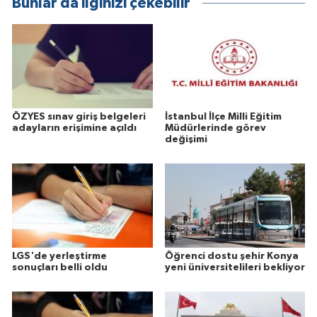
Bunlar da ilginizi çekebilir
ÖZYES sınav giriş belgeleri
İstanbul İlçe Milli Eğitim
adayların erişimine açıldı
Müdürlerinde görev
değişimi
LGS'de yerleştirme
Öğrenci dostu şehir Konya
sonuçları belli oldu
yeni üniversitelileri bekliyor