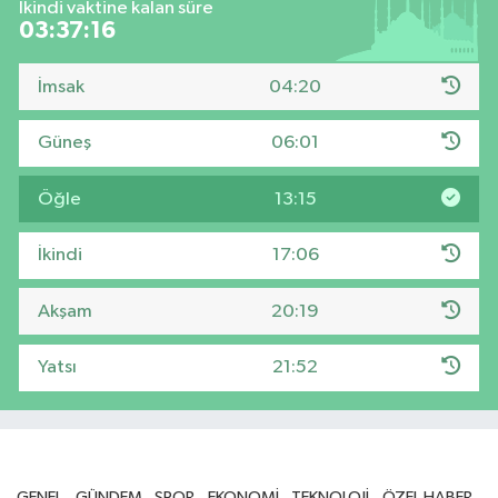
İkindi vaktine kalan süre
03:37:15
İmsak
04:20
Güneş
06:01
Öğle
13:15
İkindi
17:06
Akşam
20:19
Yatsı
21:52
GENEL
GÜNDEM
SPOR
EKONOMİ
TEKNOLOJİ
ÖZEL HABER