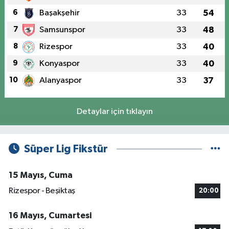
6
Başakşehir
33
54
7
Samsunspor
33
48
8
Rizespor
33
40
9
Konyaspor
33
40
10
Alanyaspor
33
37
Detaylar için tıklayın
Süper Lig Fikstür
15 Mayıs, Cuma
Rizespor - Beşiktaş
20:00
16 Mayıs, Cumartesi