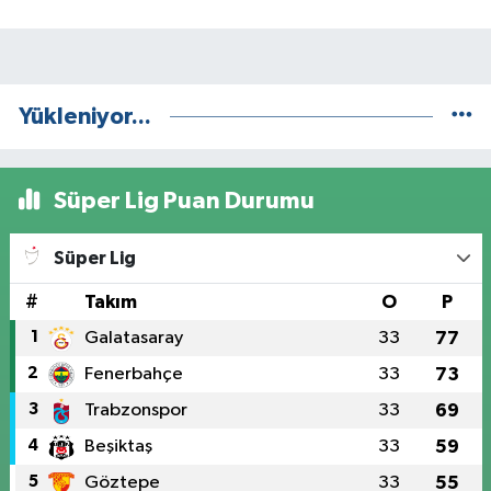
Yükleniyor...
Süper Lig Puan Durumu
Süper Lig
#
Takım
O
P
1
Galatasaray
33
77
2
Fenerbahçe
33
73
3
Trabzonspor
33
69
4
Beşiktaş
33
59
5
Göztepe
33
55