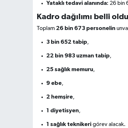
Yataklı tedavi alanında:
26 bin 6
Kadro dağılımı belli old
Toplam
26 bin 673 personelin
unvan
3 bin 652 tabip
,
22 bin 983 uzman tabip
,
25 sağlık memuru
,
9 ebe
,
2 hemşire
,
1 diyetisyen
,
1 sağlık teknikeri
görev alacak.