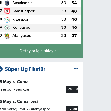
6
Başakşehir
33
54
7
Samsunspor
33
48
8
Rizespor
33
40
9
Konyaspor
33
40
0
Alanyaspor
33
37
Detaylar için tıklayın
Süper Lig Fikstür
5 Mayıs, Cuma
izespor - Beşiktaş
20:00
6 Mayıs, Cumartesi
atih Karagümrük - Alanyaspor
17:00