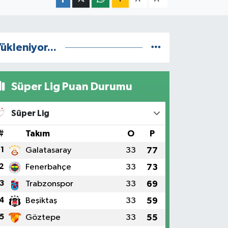
ükleniyor...
Süper Lig Puan Durumu
Süper Lig
#
Takım
O
P
1
Galatasaray
33
77
2
Fenerbahçe
33
73
3
Trabzonspor
33
69
4
Beşiktaş
33
59
5
Göztepe
33
55