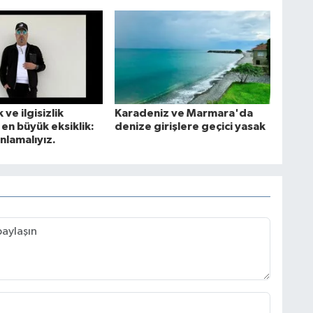
 ve ilgisizlik
Karadeniz ve Marmara'da
en büyük eksiklik:
denize girişlere geçici yasak
nlamalıyız.