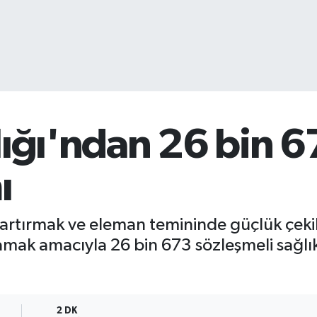
lığı'ndan 26 bin 6
ı
i artırmak ve eleman temininde güçlük çek
ak amacıyla 26 bin 673 sözleşmeli sağlık 
2 DK