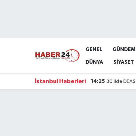
Nöbetçi Eczaneler
Hava Durumu
GENEL
GÜNDEM
Namaz Vakitleri
DÜNYA
SİYASET
Trafik Durumu
İstanbul Haberleri
14:25
30 ilde DEAŞ 
Süper Lig Puan Durumu ve Fikstür
Tüm Manşetler
Son Dakika Haberleri
Haber Arşivi