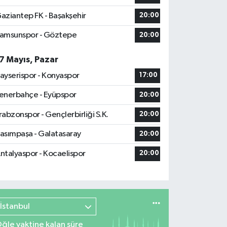
aziantep FK - Başakşehir
20:00
amsunspor - Göztepe
20:00
7 Mayıs, Pazar
ayserispor - Konyaspor
17:00
enerbahçe - Eyüpspor
20:00
rabzonspor - Gençlerbirliği S.K.
20:00
asımpaşa - Galatasaray
20:00
ntalyaspor - Kocaelispor
20:00
İstanbul
ğle vaktine kalan süre