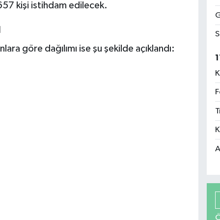
57 kişi istihdam edilecek.
G
u
S
lara göre dağılımı ise şu şekilde açıklandı:
1
K
F
T
K
A
Ö