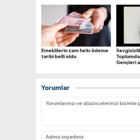
Emeklilerin zam farkı ödeme
Sevgisizlik
tarihi belli oldu
Toplumda 
Gençleri a
Yorumlar