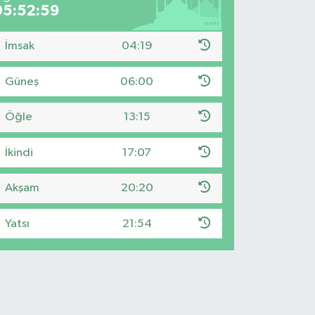
05:52:58
İmsak
04:19
Güneş
06:00
Öğle
13:15
İkindi
17:07
Akşam
20:20
Yatsı
21:54