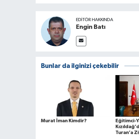
EDITÖR HAKKINDA
Engin Batı
Bunlar da ilginizi çekebilir
Murat İman Kimdir?
Eğitimci-Y
Kızıldağ’d
Turan’a Z