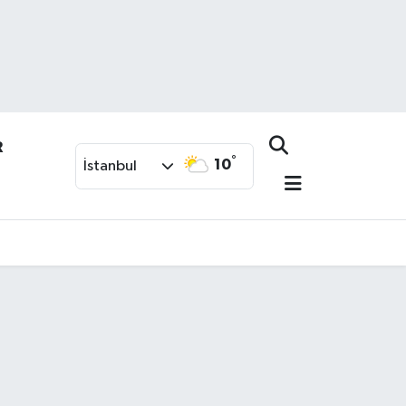
R
°
10
İstanbul