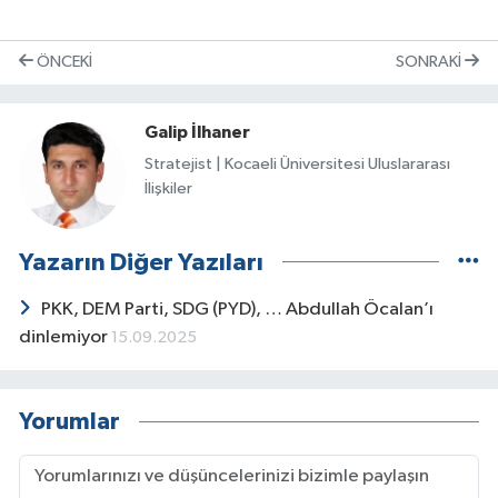
ÖNCEKI
SONRAKI
Galip İlhaner
Stratejist | Kocaeli Üniversitesi Uluslararası
İlişkiler
Yazarın Diğer Yazıları
PKK, DEM Parti, SDG (PYD), … Abdullah Öcalan’ı
dinlemiyor
15.09.2025
Yorumlar