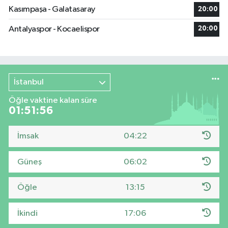
Kasımpaşa - Galatasaray
20:00
Antalyaspor - Kocaelispor
20:00
İstanbul
Öğle vaktine kalan süre
01:51:55
İmsak
04:22
Güneş
06:02
Öğle
13:15
İkindi
17:06