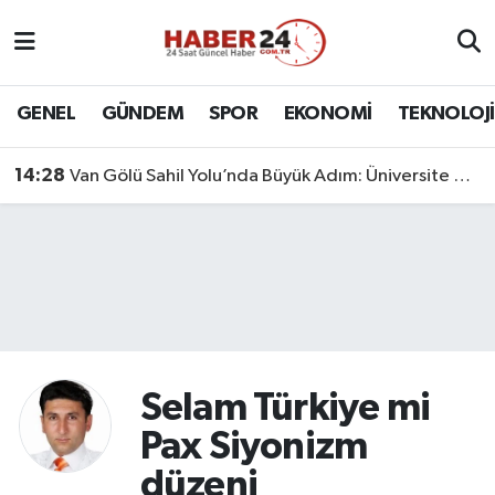
Nöbetçi Eczaneler
GENEL
GÜNDEM
SPOR
EKONOMİ
TEKNOLOJİ
Hava Durumu
14:28
Van Gölü Sahil Yolu’nda Büyük Adım: Üniversite Bağlantı Etabı Tamamlandı
Namaz Vakitleri
Trafik Durumu
Süper Lig Puan Durumu ve Fikstür
Tüm Manşetler
Selam Türkiye mi
Son Dakika Haberleri
Pax Siyonizm
düzeni
Haber Arşivi