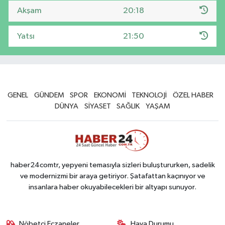
Akşam
20:18
Yatsı
21:50
GENEL
GÜNDEM
SPOR
EKONOMİ
TEKNOLOJİ
ÖZEL HABER
DÜNYA
SİYASET
SAĞLIK
YAŞAM
haber24comtr, yepyeni temasıyla sizleri buluştururken, sadelik
ve modernizmi bir araya getiriyor. Şatafattan kaçınıyor ve
insanlara haber okuyabilecekleri bir altyapı sunuyor.
Nöbetçi Eczaneler
Hava Durumu