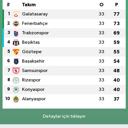
#
Takım
O
P
1
Galatasaray
33
77
2
Fenerbahçe
33
73
3
Trabzonspor
33
69
4
Beşiktaş
33
59
5
Göztepe
33
55
6
Başakşehir
33
54
7
Samsunspor
33
48
8
Rizespor
33
40
9
Konyaspor
33
40
10
Alanyaspor
33
37
Detaylar için tıklayın