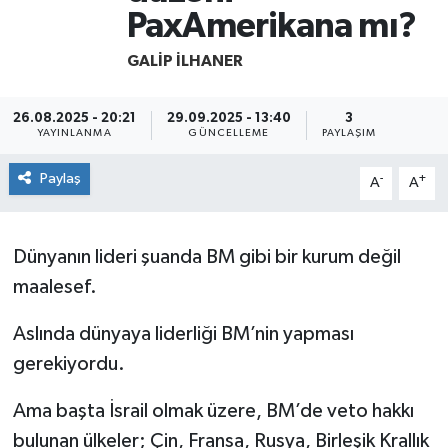
PaxAmerikana mı?
GALIP İLHANER
26.08.2025 - 20:21
29.09.2025 - 13:40
3
YAYINLANMA
GÜNCELLEME
PAYLAŞIM
Paylaş
-
+
A
A
Dünyanın lideri şuanda BM gibi bir kurum değil
maalesef.
Aslında dünyaya liderliği BM’nin yapması
gerekiyordu.
Ama başta İsrail olmak üzere, BM’de veto hakkı
bulunan ülkeler; Çin, Fransa, Rusya, Birleşik Krallık