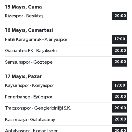
15 Mayıs, Cuma
Rizespor - Beşiktaş
20:00
16 Mayıs, Cumartesi
Fatih Karagümrük - Alanyaspor
17:00
Gaziantep FK - Başakşehir
20:00
Samsunspor - Göztepe
20:00
17 Mayıs, Pazar
Kayserispor - Konyaspor
17:00
Fenerbahçe - Eyüpspor
20:00
Trabzonspor - Gençlerbirliği S.K.
20:00
Kasımpaşa - Galatasaray
20:00
Antalyaspor - Kocaelispor
20:00