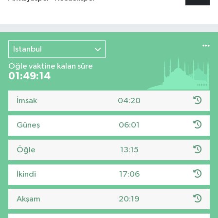
İstanbul
Öğle vaktine kalan süre
01:49:14
İmsak
04:20
Güneş
06:01
Öğle
13:15
İkindi
17:06
Akşam
20:19