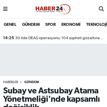
Nöbetçi Eczaneler
GENEL
GÜNDEM
SPOR
EKONOMİ
TEKNOLOJİ
Hava Durumu
14:25
30 ilde DEAŞ operasyonu: 104 şüpheli gözaltına alındı
Namaz Vakitleri
Trafik Durumu
Süper Lig Puan Durumu ve Fikstür
Tüm Manşetler
HABERLER
GÜNDEM
Subay ve Astsubay Atama
Son Dakika Haberleri
Yönetmeliği'nde kapsamlı
Haber Arşivi