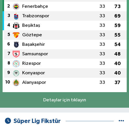
2
Fenerbahçe
33
73
3
Trabzonspor
33
69
4
Beşiktaş
33
59
5
Göztepe
33
55
6
Başakşehir
33
54
7
Samsunspor
33
48
8
Rizespor
33
40
9
Konyaspor
33
40
10
Alanyaspor
33
37
Detaylar için tıklayın
Süper Lig Fikstür