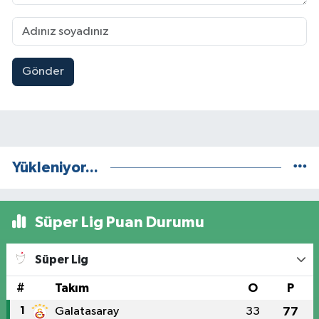
Gönder
Yükleniyor...
Süper Lig Puan Durumu
Süper Lig
#
Takım
O
P
1
Galatasaray
33
77