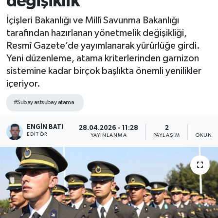
değişiklik
İçişleri Bakanlığı ve Millî Savunma Bakanlığı
tarafından hazırlanan yönetmelik değişikliği,
Resmî Gazete’de yayımlanarak yürürlüğe girdi.
Yeni düzenleme, atama kriterlerinden garnizon
sistemine kadar birçok başlıkta önemli yenilikler
içeriyor.
#Subay astsubay atama
ENGIN BATI
28.04.2026 - 11:28
2
2
EDITÖR
YAYINLANMA
PAYLAŞIM
OKUNMA