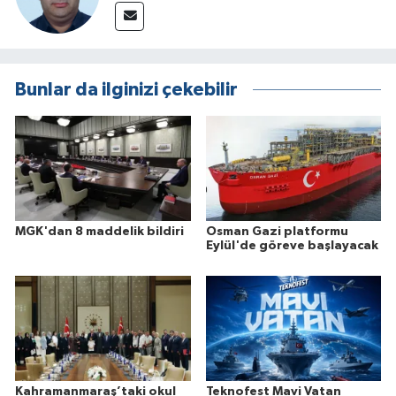
Bunlar da ilginizi çekebilir
MGK'dan 8 maddelik bildiri
Osman Gazi platformu
Eylül'de göreve başlayacak
Kahramanmaraş’taki okul
Teknofest Mavi Vatan