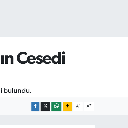
ın Cesedi
di bulundu.
-
+
A
A