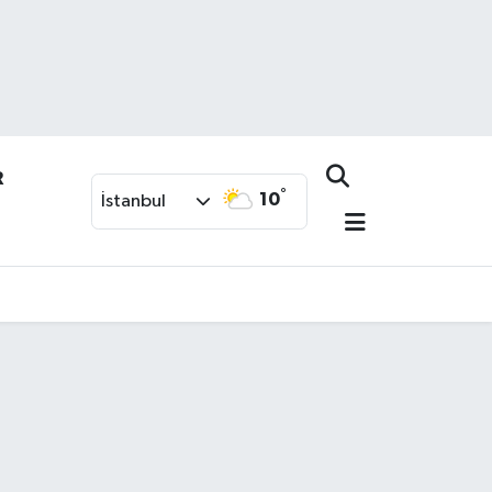
R
°
10
İstanbul