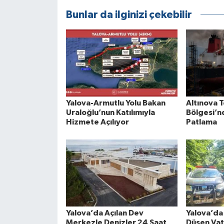
Bunlar da ilginizi çekebilir
Yalova-Armutlu Yolu Bakan
Altınova 
Uraloğlu’nun Katılımıyla
Bölgesi’n
Hizmete Açılıyor
Patlama
Yalova’da Açılan Dev
Yalova’da
Merkezle Denizler 24 Saat
Düşen Vat