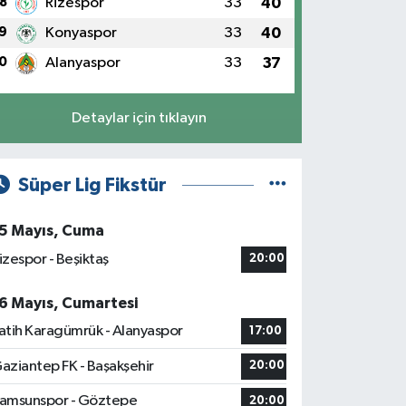
8
Rizespor
33
40
9
Konyaspor
33
40
0
Alanyaspor
33
37
Detaylar için tıklayın
Süper Lig Fikstür
5 Mayıs, Cuma
izespor - Beşiktaş
20:00
6 Mayıs, Cumartesi
atih Karagümrük - Alanyaspor
17:00
aziantep FK - Başakşehir
20:00
amsunspor - Göztepe
20:00