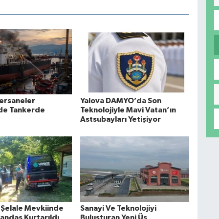
Tersaneler
Yalova DAMYO’da Son
de Tankerde
Teknolojiyle Mavi Vatan’ın
Astsubayları Yetişiyor
 Şelale Mevkiinde
Sanayi Ve Teknolojiyi
andaş Kurtarıldı
Buluşturan Yeni Üs