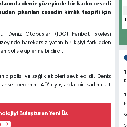
ıklarında deniz yüzeyinde bir kadın cesedi
udan çıkarılan cesedin kimlik tespiti için
1
bul Deniz Otobüsleri (İDO) Feribot İskelesi
eyinde hareketsiz yatan bir kişiyi fark eden
 polis ekiplerine bildirdi.
1
iz polisi ve sağlık ekipleri sevk edildi. Deniz
R
 cansız bedenin, 40’lı yaşlarda bir kadına ait
1
F
olojiyi Buluşturan Yeni Üs
G
e
S