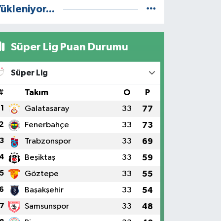
ükleniyor...
Süper Lig Puan Durumu
Süper Lig
#
Takım
O
P
1
Galatasaray
33
77
2
Fenerbahçe
33
73
3
Trabzonspor
33
69
4
Beşiktaş
33
59
5
Göztepe
33
55
6
Başakşehir
33
54
7
Samsunspor
33
48