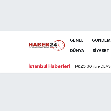
Nöbetçi Eczaneler
Hava Durumu
GENEL
GÜNDEM
Namaz Vakitleri
DÜNYA
SİYASET
Trafik Durumu
İstanbul Haberleri
14:25
30 ilde DEAŞ 
Süper Lig Puan Durumu ve Fikstür
Tüm Manşetler
Son Dakika Haberleri
Haber Arşivi