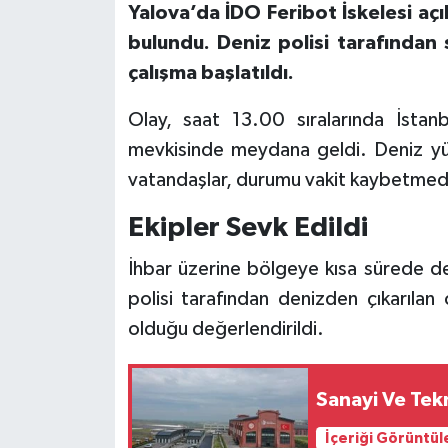
Yalova’da İDO Feribot İskelesi aç
bulundu. Deniz polisi tarafından s
çalışma başlatıldı.
Olay, saat 13.00 sıralarında İstan
mevkisinde meydana geldi. Deniz yüz
vatandaşlar, durumu vakit kaybetmeden
Ekipler Sevk Edildi
İhbar üzerine bölgeye kısa sürede den
polisi tarafından denizden çıkarılan
olduğu değerlendirildi.
Sanayi Ve Tekn
İçeriği Görüntül