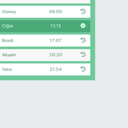
Güneş
06:00
Öğle
13:15
İkindi
17:07
Akşam
20:20
Yatsı
21:54