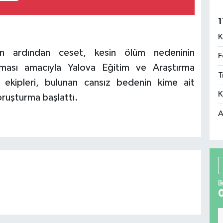
1
K
rin ardından ceset, kesin ölüm nedeninin
F
ılması amacıyla Yalova Eğitim ve Araştırma
T
s ekipleri, bulunan cansız bedenin kime ait
K
oruşturma başlattı.
A
İ