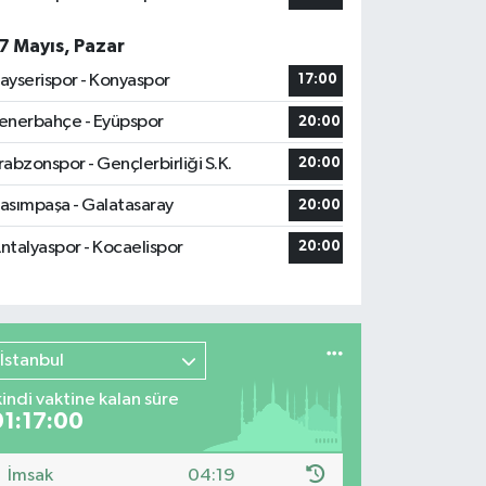
7 Mayıs, Pazar
ayserispor - Konyaspor
17:00
enerbahçe - Eyüpspor
20:00
rabzonspor - Gençlerbirliği S.K.
20:00
asımpaşa - Galatasaray
20:00
ntalyaspor - Kocaelispor
20:00
İstanbul
kindi vaktine kalan süre
01:16:59
İmsak
04:19