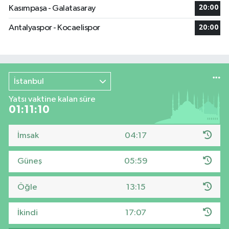
Kasımpaşa - Galatasaray
20:00
Antalyaspor - Kocaelispor
20:00
İstanbul
Yatsı vaktine kalan süre
01:11:09
İmsak
04:17
Güneş
05:59
Öğle
13:15
İkindi
17:07