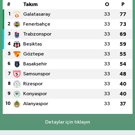
#
Takım
O
P
1
Galatasaray
33
77
2
Fenerbahçe
33
73
3
Trabzonspor
33
69
4
Beşiktaş
33
59
5
Göztepe
33
55
6
Başakşehir
33
54
7
Samsunspor
33
48
8
Rizespor
33
40
9
Konyaspor
33
40
10
Alanyaspor
33
37
Detaylar için tıklayın