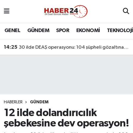
Nöbetçi Eczaneler
GENEL
GÜNDEM
SPOR
EKONOMİ
TEKNOLOJİ
Hava Durumu
14:25
30 ilde DEAŞ operasyonu: 104 şüpheli gözaltına alındı
Namaz Vakitleri
Trafik Durumu
Süper Lig Puan Durumu ve Fikstür
Tüm Manşetler
HABERLER
GÜNDEM
12 ilde dolandırıcılık
Son Dakika Haberleri
şebekesine dev operasyon!
Haber Arşivi