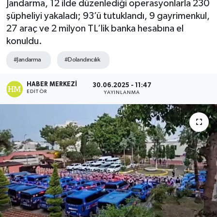
Jandarma, 12 ilde düzenlediği operasyonlarla 230
şüpheliyi yakaladı; 93’ü tutuklandı, 9 gayrimenkul,
27 araç ve 2 milyon TL’lik banka hesabına el
konuldu.
#Jandarma
#Dolandırıcılık
HABER MERKEZI
30.06.2025 - 11:47
EDITÖR
YAYINLANMA