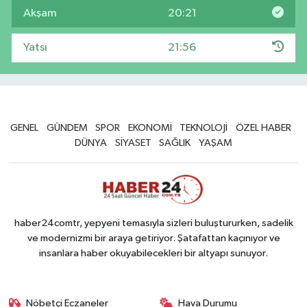
Akşam
20:21
Yatsı
21:56
GENEL
GÜNDEM
SPOR
EKONOMİ
TEKNOLOJİ
ÖZEL HABER
DÜNYA
SİYASET
SAĞLIK
YAŞAM
haber24comtr, yepyeni temasıyla sizleri buluştururken, sadelik
ve modernizmi bir araya getiriyor. Şatafattan kaçınıyor ve
insanlara haber okuyabilecekleri bir altyapı sunuyor.
Nöbetçi Eczaneler
Hava Durumu