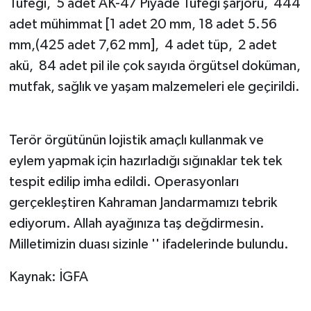
Tüfeği, 5 adet AK-47 Piyade Tüfeği şarjörü, 444
adet mühimmat [1 adet 20 mm, 18 adet 5.56
mm,(425 adet 7,62 mm], 4 adet tüp, 2 adet
akü, 84 adet pil ile çok sayıda örgütsel doküman,
mutfak, sağlık ve yaşam malzemeleri ele geçirildi.
Terör örgütünün lojistik amaçlı kullanmak ve
eylem yapmak için hazırladığı sığınaklar tek tek
tespit edilip imha edildi. Operasyonları
gerçekleştiren Kahraman Jandarmamızı tebrik
ediyorum. Allah ayağınıza taş değdirmesin.
Milletimizin duası sizinle '' ifadelerinde bulundu.
Kaynak: İGFA