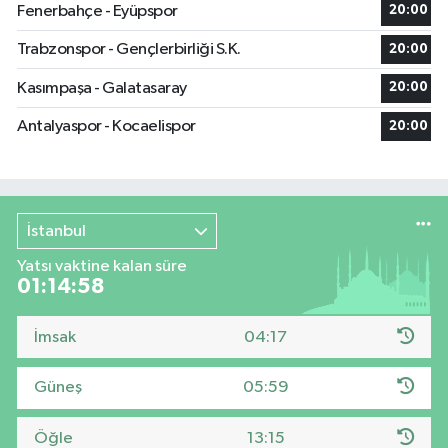
Fenerbahçe - Eyüpspor
20:00
Trabzonspor - Gençlerbirliği S.K.
20:00
Kasımpaşa - Galatasaray
20:00
Antalyaspor - Kocaelispor
20:00
İstanbul
Yatsı vaktine kalan süre
01:14:58
İmsak
04:17
Güneş
05:59
Öğle
13:15