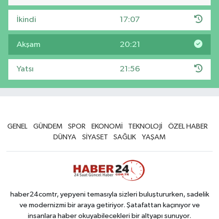
İkindi
17:07
Akşam
20:21
Yatsı
21:56
GENEL
GÜNDEM
SPOR
EKONOMİ
TEKNOLOJİ
ÖZEL HABER
DÜNYA
SİYASET
SAĞLIK
YAŞAM
haber24comtr, yepyeni temasıyla sizleri buluştururken, sadelik
ve modernizmi bir araya getiriyor. Şatafattan kaçınıyor ve
insanlara haber okuyabilecekleri bir altyapı sunuyor.