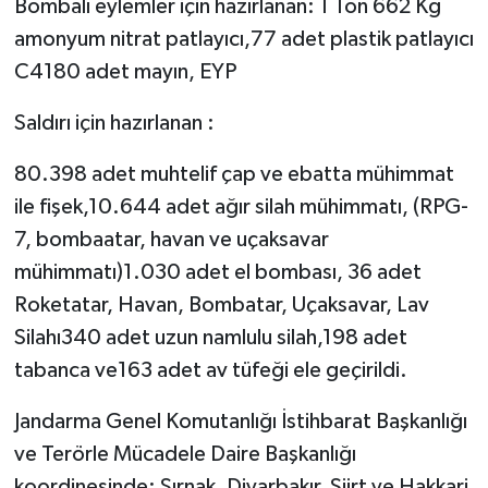
Bombalı eylemler için hazırlanan: 1 Ton 662 Kg
amonyum nitrat patlayıcı,77 adet plastik patlayıcı
C4180 adet mayın, EYP
Saldırı için hazırlanan :
80.398 adet muhtelif çap ve ebatta mühimmat
ile fişek,10.644 adet ağır silah mühimmatı, (RPG-
7, bombaatar, havan ve uçaksavar
mühimmatı)1.030 adet el bombası, 36 adet
Roketatar, Havan, Bombatar, Uçaksavar, Lav
Silahı340 adet uzun namlulu silah,198 adet
tabanca ve163 adet av tüfeği ele geçirildi.
Jandarma Genel Komutanlığı İstihbarat Başkanlığı
ve Terörle Mücadele Daire Başkanlığı
koordinesinde; Şırnak, Diyarbakır, Siirt ve Hakkari