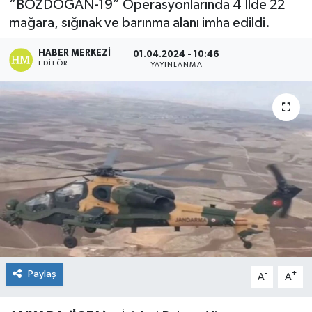
“BOZDOĞAN-19” Operasyonlarında 4 İlde 22
mağara, sığınak ve barınma alanı imha edildi.
HABER MERKEZI
01.04.2024 - 10:46
EDITÖR
YAYINLANMA
Paylaş
-
+
A
A