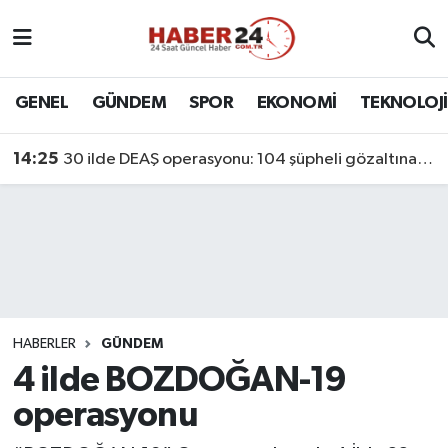
Nöbetçi Eczaneler
GENEL
GÜNDEM
SPOR
EKONOMİ
TEKNOLOJİ
Hava Durumu
14:25
30 ilde DEAŞ operasyonu: 104 şüpheli gözaltına alındı
Namaz Vakitleri
Trafik Durumu
Süper Lig Puan Durumu ve Fikstür
Tüm Manşetler
HABERLER
GÜNDEM
4 ilde BOZDOĞAN-19
Son Dakika Haberleri
operasyonu
Haber Arşivi