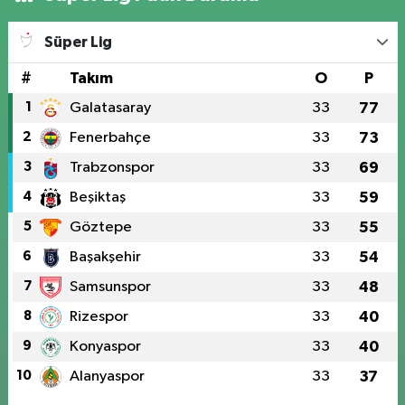
Süper Lig
#
Takım
O
P
1
Galatasaray
33
77
2
Fenerbahçe
33
73
3
Trabzonspor
33
69
4
Beşiktaş
33
59
5
Göztepe
33
55
6
Başakşehir
33
54
7
Samsunspor
33
48
8
Rizespor
33
40
9
Konyaspor
33
40
10
Alanyaspor
33
37