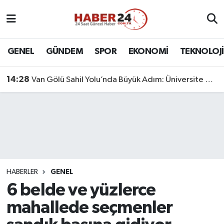
Nöbetçi Eczaneler
GENEL
GÜNDEM
SPOR
EKONOMİ
TEKNOLOJİ
Hava Durumu
14:28
Van Gölü Sahil Yolu’nda Büyük Adım: Üniversite Bağlantı Etabı Tamamlandı
Namaz Vakitleri
Trafik Durumu
Süper Lig Puan Durumu ve Fikstür
Tüm Manşetler
HABERLER
GENEL
6 belde ve yüzlerce
Son Dakika Haberleri
mahallede seçmenler
Haber Arşivi