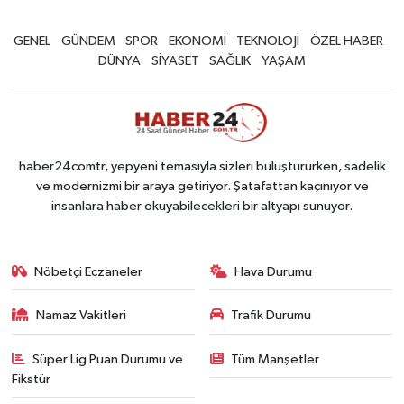
GENEL
GÜNDEM
SPOR
EKONOMİ
TEKNOLOJİ
ÖZEL HABER
DÜNYA
SİYASET
SAĞLIK
YAŞAM
haber24comtr, yepyeni temasıyla sizleri buluştururken, sadelik
ve modernizmi bir araya getiriyor. Şatafattan kaçınıyor ve
insanlara haber okuyabilecekleri bir altyapı sunuyor.
Nöbetçi Eczaneler
Hava Durumu
Namaz Vakitleri
Trafik Durumu
Süper Lig Puan Durumu ve
Tüm Manşetler
Fikstür