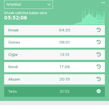
İstanbul
İmsak vaktine kalan süre
05:52:05
İmsak
04:20
Güneş
06:01
Öğle
13:15
İkindi
17:06
Akşam
20:19
Yatsı
21:52