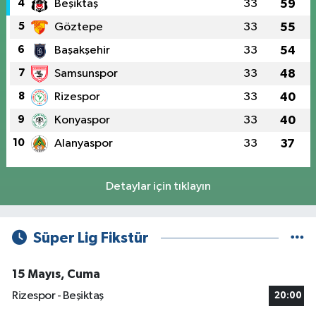
4
Beşiktaş
33
59
5
Göztepe
33
55
6
Başakşehir
33
54
7
Samsunspor
33
48
8
Rizespor
33
40
9
Konyaspor
33
40
10
Alanyaspor
33
37
Detaylar için tıklayın
Süper Lig Fikstür
15 Mayıs, Cuma
Rizespor - Beşiktaş
20:00