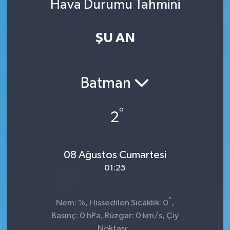
Hava Durumu Tahmini
ŞU AN
Batman
°
2
08 Ağustos Cumartesi
01:25
°
Nem: %, Hissedilen Sıcaklık: 0
,
Basınç: 0 hPa, Rüzgar: 0 km/s, Çiy
Noktası: ,