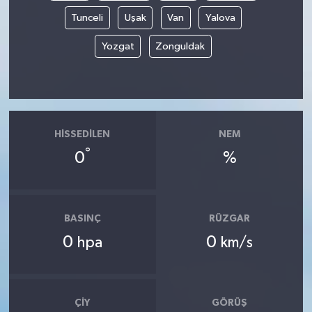
Tunceli
Uşak
Van
Yalova
Yozgat
Zonguldak
HISSEDILEN
NEM
°
0
%
BASINÇ
RÜZGAR
0
0
hpa
km/s
ÇIY
GÖRÜŞ