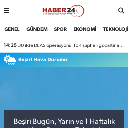
Nöbetçi Eczaneler
GENEL
GÜNDEM
SPOR
EKONOMİ
TEKNOLOJİ
Hava Durumu
14:25
30 ilde DEAŞ operasyonu: 104 şüpheli gözaltına alındı
Namaz Vakitleri
Beşiri Hava Durumu
Trafik Durumu
Süper Lig Puan Durumu ve Fikstür
Tüm Manşetler
Son Dakika Haberleri
Beşiri Bugün, Yarın ve 1 Haftalık
Haber Arşivi