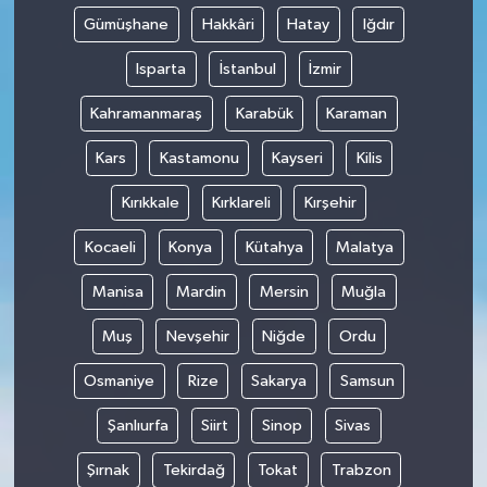
Gümüşhane
Hakkâri
Hatay
Iğdır
Isparta
İstanbul
İzmir
Kahramanmaraş
Karabük
Karaman
Kars
Kastamonu
Kayseri
Kilis
Kırıkkale
Kırklareli
Kırşehir
Kocaeli
Konya
Kütahya
Malatya
Manisa
Mardin
Mersin
Muğla
Muş
Nevşehir
Niğde
Ordu
Osmaniye
Rize
Sakarya
Samsun
Şanlıurfa
Siirt
Sinop
Sivas
Şırnak
Tekirdağ
Tokat
Trabzon