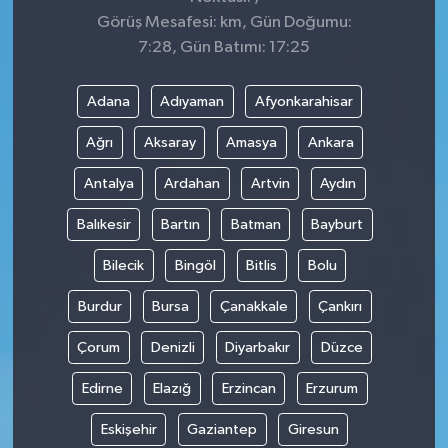
Görüş Mesafesi: km, Gün Doğumu:
7:28, Gün Batımı: 17:25
Adana
Adıyaman
Afyonkarahisar
Ağrı
Aksaray
Amasya
Ankara
Antalya
Ardahan
Artvin
Aydın
Balıkesir
Bartın
Batman
Bayburt
Bilecik
Bingöl
Bitlis
Bolu
Burdur
Bursa
Çanakkale
Çankırı
Çorum
Denizli
Diyarbakır
Düzce
Edirne
Elazığ
Erzincan
Erzurum
Eskişehir
Gaziantep
Giresun