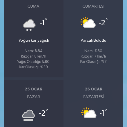
CUMA
CUMARTESI
°
°
-1
-2
Yoğun kar yağışlı
Parçalı Bulutlu
Nem: %84
Nem: %80
Rüzgar: 8 km/h
Rüzgar: 7 km/h
Yağış Olasılığı: %80
Kar Olasılığı: %7
Kar Olasılığı: %39
25 OCAK
26 OCAK
PAZAR
PAZARTESI
°
°
-2
-1