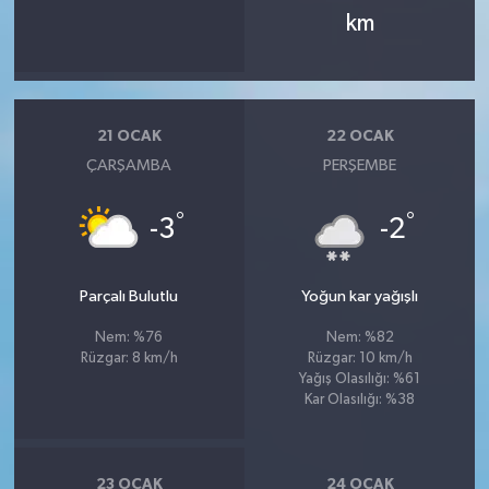
km
21 OCAK
22 OCAK
ÇARŞAMBA
PERŞEMBE
°
°
-3
-2
Parçalı Bulutlu
Yoğun kar yağışlı
Nem: %76
Nem: %82
Rüzgar: 8 km/h
Rüzgar: 10 km/h
Yağış Olasılığı: %61
Kar Olasılığı: %38
23 OCAK
24 OCAK