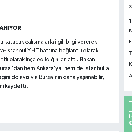
S
1
LANIYOR
K
a katacak çalışmalarla ilgili bilgi vererek
F
ra-İstanbul YHT hattına bağlantılı olarak
T
tlı olarak inşa edildiğini anlattı. Bakan
K
ursa 'dan hem Ankara'ya, hem de İstanbul'a
A
ğini dolayısıyla Bursa'nın daha yaşanabilir,
ni kaydetti.
İ