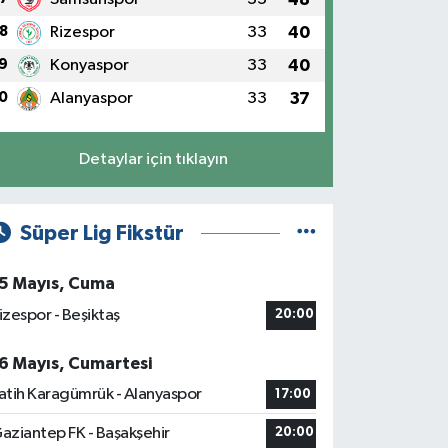
8
Rizespor
33
40
9
Konyaspor
33
40
0
Alanyaspor
33
37
Detaylar için tıklayın
Süper Lig Fikstür
5 Mayıs, Cuma
izespor - Beşiktaş
20:00
6 Mayıs, Cumartesi
atih Karagümrük - Alanyaspor
17:00
aziantep FK - Başakşehir
20:00