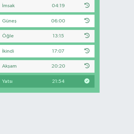
İmsak
04:19
Güneş
06:00
Öğle
13:15
İkindi
17:07
Akşam
20:20
Yatsı
21:54