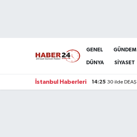
Nöbetçi Eczaneler
Hava Durumu
GENEL
GÜNDEM
Namaz Vakitleri
DÜNYA
SİYASET
Trafik Durumu
İstanbul Haberleri
14:25
30 ilde DEAŞ 
Süper Lig Puan Durumu ve Fikstür
Tüm Manşetler
Son Dakika Haberleri
Haber Arşivi