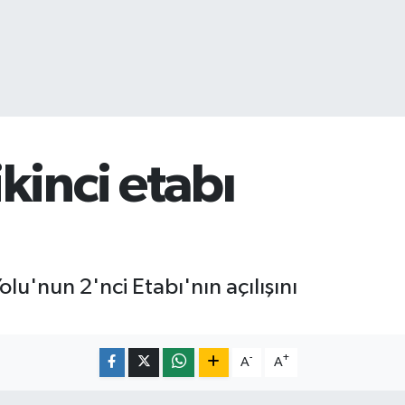
kinci etabı
u'nun 2'nci Etabı'nın açılışını
-
+
A
A