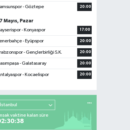
amsunspor - Göztepe
20:00
7 Mayıs, Pazar
ayserispor - Konyaspor
17:00
enerbahçe - Eyüpspor
20:00
rabzonspor - Gençlerbirliği S.K.
20:00
asımpaşa - Galatasaray
20:00
ntalyaspor - Kocaelispor
20:00
İstanbul
msak vaktine kalan süre
02:30:37