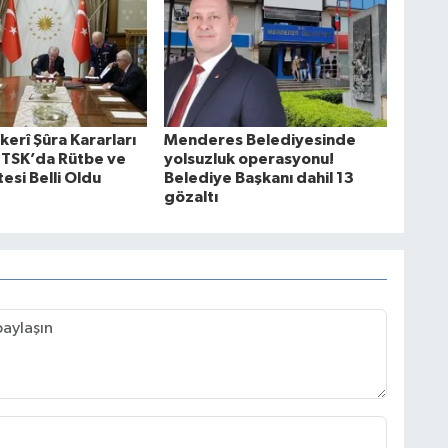
erî Şûra Kararları
Menderes Belediyesinde
: TSK’da Rütbe ve
yolsuzluk operasyonu!
esi Belli Oldu
Belediye Başkanı dahil 13
gözaltı