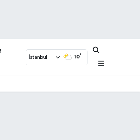
R
°
10
İstanbul