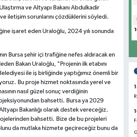
Ulaştırma ve Altyapı Bakanı Abdulkadir
e iletişim sorunlarını çözdüklerini söyledi.
1
iğine işaret eden Uraloğlu, 2024 yılı sonunda
ın Bursa şehir içi trafiğine nefes aldıracak en
eden Bakan Uraloğlu, "Projenin ilk etabını
lediyesi ile iş birliğinde yaptığımız önemli bir
iyoruz. Bu proje hizmet noktasında yerel ve
1
asının nasıl güzel sonuç verdiğinin
R
rojeksiyonundan bahsetti. Bursa ya 2029
e Altyapı Bakanlığı olarak destek vereceğiz.
1
ojelerinden bahsetti. Bize de bu projeleri
F
unu da mutlaka hizmete geçireceğiz bunu da
G