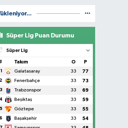
ükleniyor...
Süper Lig Puan Durumu
Süper Lig
#
Takım
O
P
1
Galatasaray
33
77
2
Fenerbahçe
33
73
3
Trabzonspor
33
69
4
Beşiktaş
33
59
5
Göztepe
33
55
6
Başakşehir
33
54
7
Samsunspor
33
48