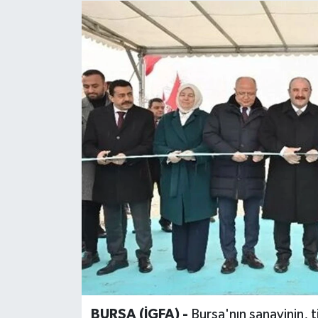
BURSA (İGFA) -
Bursa'nın sanayinin, t