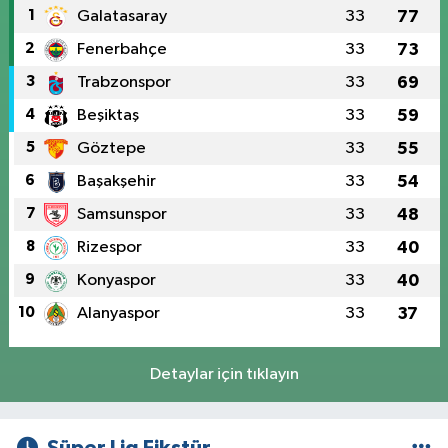
1
Galatasaray
33
77
2
Fenerbahçe
33
73
3
Trabzonspor
33
69
4
Beşiktaş
33
59
5
Göztepe
33
55
6
Başakşehir
33
54
7
Samsunspor
33
48
8
Rizespor
33
40
9
Konyaspor
33
40
10
Alanyaspor
33
37
Detaylar için tıklayın