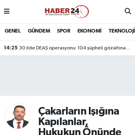
Nöbetçi Eczaneler
GENEL
GÜNDEM
SPOR
EKONOMİ
TEKNOLOJİ
Hava Durumu
14:25
30 ilde DEAŞ operasyonu: 104 şüpheli gözaltına alındı
Namaz Vakitleri
Trafik Durumu
Süper Lig Puan Durumu ve Fikstür
Tüm Manşetler
Çakarların Işığına
Son Dakika Haberleri
Kapılanlar,
Hukukun Önünde
Haber Arşivi