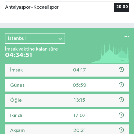
Antalyaspor - Kocaelispor
20:00
İstanbul
İmsak vaktine kalan süre
04:34:51
İmsak
04:17
Güneş
05:59
Öğle
13:15
İkindi
17:07
Akşam
20:21