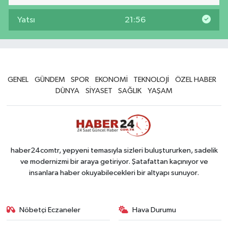
Yatsı
21:56
GENEL
GÜNDEM
SPOR
EKONOMİ
TEKNOLOJİ
ÖZEL HABER
DÜNYA
SİYASET
SAĞLIK
YAŞAM
haber24comtr, yepyeni temasıyla sizleri buluştururken, sadelik
ve modernizmi bir araya getiriyor. Şatafattan kaçınıyor ve
insanlara haber okuyabilecekleri bir altyapı sunuyor.
Nöbetçi Eczaneler
Hava Durumu