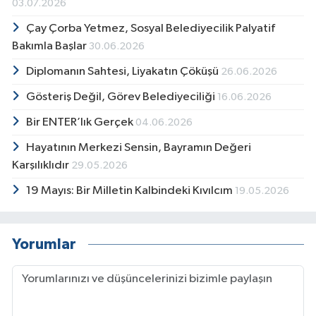
03.07.2026
Çay Çorba Yetmez, Sosyal Belediyecilik Palyatif
Bakımla Başlar
30.06.2026
Diplomanın Sahtesi, Liyakatın Çöküşü
26.06.2026
Gösteriş Değil, Görev Belediyeciliği
16.06.2026
Bir ENTER’lık Gerçek
04.06.2026
Hayatının Merkezi Sensin, Bayramın Değeri
Karşılıklıdır
29.05.2026
19 Mayıs: Bir Milletin Kalbindeki Kıvılcım
19.05.2026
Yorumlar