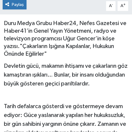
Paylaş
-
+
A
A
Duru Medya Grubu Haber24, Nefes Gazetesi ve
Haber41’in Genel Yayın Yönetmeni, radyo ve
televizyon programcısı Uğur Gencer’in köşe
yazısı."Çakarların Işığına Kapılanlar, Hukukun
Önünde Eğilirler"
Devletin gücü, makamın ihtişamı ve çakarların göz
kamaştıran ışıkları… Bunlar, bir insanı olduğundan
büyük gösteren geçici parıltılardır.
Tarih defalarca gösterdi ve göstermeye devam
ediyor: Güce yaslanarak yapılan her hukuksuzluk,
bir gün sahibini yargının önüne çıkarır. Zamanın ve