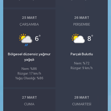
25 MART
26 MART
ÇARŞAMBA
PERŞEMBE
°
°
6
8
Bölgesel düzensiz yağmur
Parçalı Bulutlu
yağışlı
Nem: %72
Rüzgar: 9 km/h
Nem: %86
Rüzgar: 17 km/h
Yağış Olasılığı: %86
27 MART
28 MART
CUMA
CUMARTESI