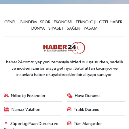
GENEL
GÜNDEM
SPOR
EKONOMİ
TEKNOLOJİ
ÖZEL HABER
DÜNYA
SİYASET
SAĞLIK
YAŞAM
haber24comtr, yepyeni temasıyla sizleri buluştururken, sadelik
ve modernizmi bir araya getiriyor. Şatafattan kaçınıyor ve
insanlara haber okuyabilecekleri bir altyapı sunuyor.
Nöbetçi Eczaneler
Hava Durumu
Namaz Vakitleri
Trafik Durumu
Süper Lig Puan Durumu ve
Tüm Manşetler