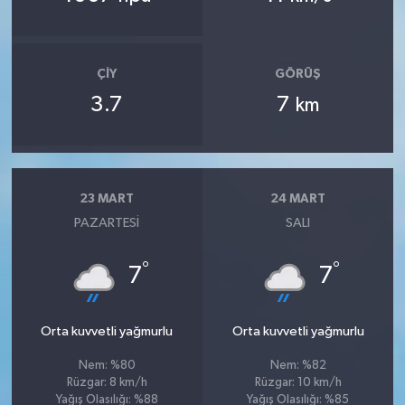
ÇIY
GÖRÜŞ
3.7
7
km
23 MART
24 MART
PAZARTESI
SALI
°
°
7
7
Orta kuvvetli yağmurlu
Orta kuvvetli yağmurlu
Nem: %80
Nem: %82
Rüzgar: 8 km/h
Rüzgar: 10 km/h
Yağış Olasılığı: %88
Yağış Olasılığı: %85