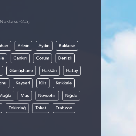
Noktası: -2.5,
ahan
Artvin
Aydın
Balıkesir
le
Çankırı
Çorum
Denizli
Gümüşhane
Hakkâri
Hatay
onu
Kayseri
Kilis
Kırıkkale
Muğla
Muş
Nevşehir
Niğde
Tekirdağ
Tokat
Trabzon