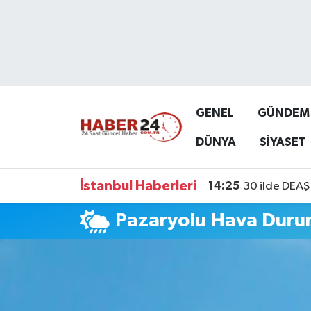
Nöbetçi Eczaneler
Hava Durumu
GENEL
GÜNDEM
Namaz Vakitleri
DÜNYA
SİYASET
Trafik Durumu
İstanbul Haberleri
14:25
30 ilde DEAŞ 
Süper Lig Puan Durumu ve Fikstür
Pazaryolu Hava Dur
Tüm Manşetler
Son Dakika Haberleri
Haber Arşivi