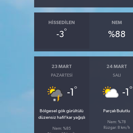
HISSEDILEN
NEM
°
-3
%88
23 MART
24 MART
PAZARTESI
SALI
°
°
-1
-1
Bölgesel gök gürültülü
Parçalı Bulutlu
düzensiz hafif kar yağışlı
Nem: %78
Rüzgar: 8 km/h
Nem: %85