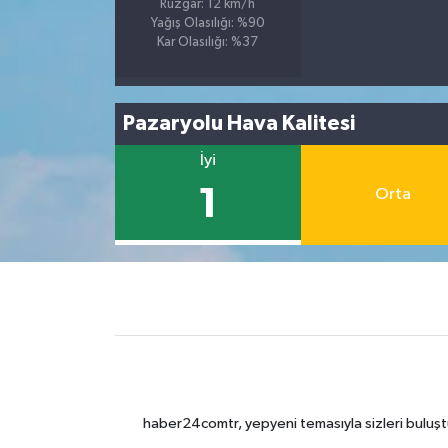
Rüzgar: 12 km/h
Yağış Olasılığı: %90
Kar Olasılığı: %37
Pazaryolu Hava Kalitesi
İyi
1
Orta
haber24comtr, yepyeni temasıyla sizleri buluştu