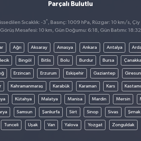
Parçalı Bulutlu
°
sedilen Sıcaklık: -3
, Basınç: 1009 hPa, Rüzgar: 10 km/s, Çiy 
Görüş Mesafesi: 10 km, Gün Doğumu: 6:18, Gün Batımı: 18:32
ar
Ağrı
Aksaray
Amasya
Ankara
Antalya
Ard
lecik
Bingöl
Bitlis
Bolu
Burdur
Bursa
Çanakka
ığ
Erzincan
Erzurum
Eskişehir
Gaziantep
Giresun
r
Kahramanmaraş
Karabük
Karaman
Kars
Kastam
nya
Kütahya
Malatya
Manisa
Mardin
Mersin
arya
Samsun
Şanlıurfa
Siirt
Sinop
Sivas
Şırnak
Tunceli
Uşak
Van
Yalova
Yozgat
Zonguldak