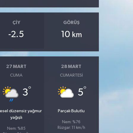
ÇIY
GÖRÜŞ
-2.5
10
km
27 MART
28 MART
CUMA
CUMARTESI
°
°
3
5
esel düzensiz yağmur
Parçalı Bulutlu
yağışlı
Nem: %76
Rüzgar: 11 km/h
Nem: %85