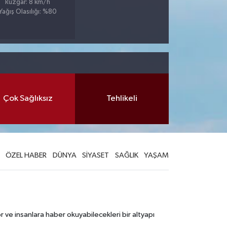
Rüzgar: 8 km/h
Yağış Olasılığı: %80
Çok Sağlıksız
Tehlikeli
ÖZEL HABER
DÜNYA
SİYASET
SAĞLIK
YAŞAM
 ve insanlara haber okuyabilecekleri bir altyapı