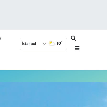
R
°
10
İstanbul