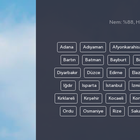
Nem: %88, His
Adana
Adıyaman
Afyonkarahis
Bartın
Batman
Bayburt
Bi
Diyarbakır
Düzce
Edirne
Elaz
Iğdır
Isparta
İstanbul
İzmi
Kırklareli
Kırşehir
Kocaeli
Ko
Ordu
Osmaniye
Rize
Sak