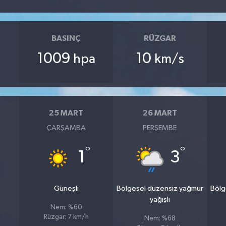
BASINÇ
RÜZGAR
1009
10
hpa
km/s
25 MART
26 MART
ÇARŞAMBA
PERŞEMBE
°
°
1
3
Güneşli
Bölgesel düzensiz yağmur
Bölg
yağışlı
Nem: %60
Rüzgar: 7 km/h
Nem: %68