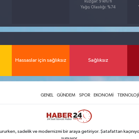
Rüzgar: 9 km/h
Yağış Olasılığı: %74
Hassaslar için sağlıksız
Sağlıksız
GENEL
GÜNDEM
SPOR
EKONOMİ
TEKNOLOJİ
rurken, sadelik ve modernizmi bir araya getiriyor. Şatafattan kaçınıyor
sunuyor.