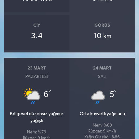
ÇIY
GÖRÜŞ
3.4
10
km
23 MART
24 MART
PAZARTESI
SALI
°
°
6
5
Bölgesel düzensiz yağmur
Orta kuvvetli yağmurlu
yağışlı
Nem: %88
Rüzgar: 9 km/h
Nem: %79
Yağış Olasılığı: %86
Rüzgar: 9 km/h