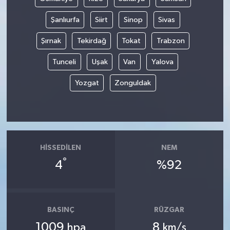
Şanlıurfa
Siirt
Sinop
Sivas
Şırnak
Tekirdağ
Tokat
Trabzon
Tunceli
Uşak
Van
Yalova
Yozgat
Zonguldak
HISSEDILEN
NEM
°
4
%92
BASINÇ
RÜZGAR
1009
8
hpa
km/s