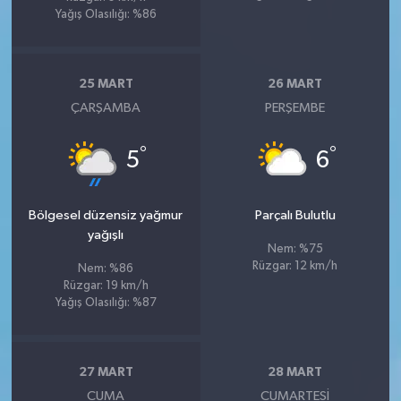
Yağış Olasılığı: %86
25 MART
26 MART
ÇARŞAMBA
PERŞEMBE
°
°
5
6
Bölgesel düzensiz yağmur
Parçalı Bulutlu
yağışlı
Nem: %75
Rüzgar: 12 km/h
Nem: %86
Rüzgar: 19 km/h
Yağış Olasılığı: %87
27 MART
28 MART
CUMA
CUMARTESI