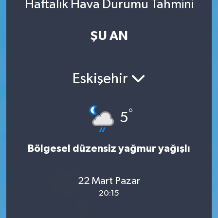
Haftalık Hava Durumu Tahmini
ŞU AN
Eskişehir
°
5
Bölgesel düzensiz yağmur yağışlı
22 Mart Pazar
20:15