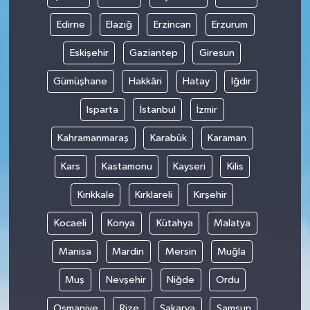
Edirne
Elazığ
Erzincan
Erzurum
Eskişehir
Gaziantep
Giresun
Gümüşhane
Hakkâri
Hatay
Iğdır
Isparta
İstanbul
İzmir
Kahramanmaraş
Karabük
Karaman
Kars
Kastamonu
Kayseri
Kilis
Kırıkkale
Kırklareli
Kırşehir
Kocaeli
Konya
Kütahya
Malatya
Manisa
Mardin
Mersin
Muğla
Muş
Nevşehir
Niğde
Ordu
Osmaniye
Rize
Sakarya
Samsun