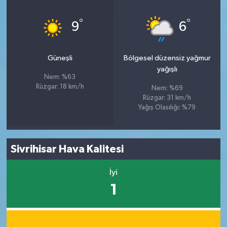
°
°
9
6
Güneşli
Bölgesel düzensiz yağmur
yağışlı
Nem: %63
Rüzgar: 18 km/h
Nem: %69
Rüzgar: 31 km/h
Yağış Olasılığı: %79
Sivrihisar Hava Kalitesi
İyi
1