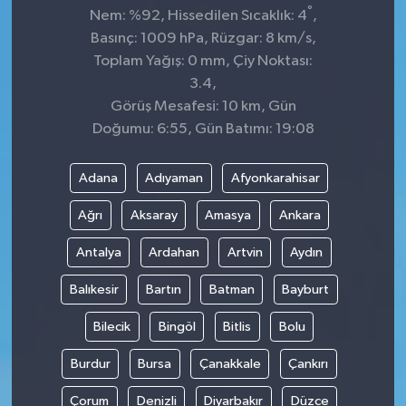
°
Nem: %92, Hissedilen Sıcaklık: 4
,
Basınç: 1009 hPa, Rüzgar: 8 km/s,
Toplam Yağış: 0 mm, Çiy Noktası:
3.4,
Görüş Mesafesi: 10 km, Gün
Doğumu: 6:55, Gün Batımı: 19:08
Adana
Adıyaman
Afyonkarahisar
Ağrı
Aksaray
Amasya
Ankara
Antalya
Ardahan
Artvin
Aydın
Balıkesir
Bartın
Batman
Bayburt
Bilecik
Bingöl
Bitlis
Bolu
Burdur
Bursa
Çanakkale
Çankırı
Çorum
Denizli
Diyarbakır
Düzce