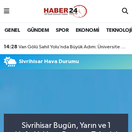
Nöbetçi Eczaneler
GENEL
GÜNDEM
SPOR
EKONOMİ
TEKNOLOJİ
Hava Durumu
14:28
Van Gölü Sahil Yolu’nda Büyük Adım: Üniversite Bağlantı Etabı Tamamlandı
Namaz Vakitleri
Sivrihisar Hava Durumu
Trafik Durumu
Süper Lig Puan Durumu ve Fikstür
Tüm Manşetler
Son Dakika Haberleri
Sivrihisar Bugün, Yarın ve 1
Haber Arşivi