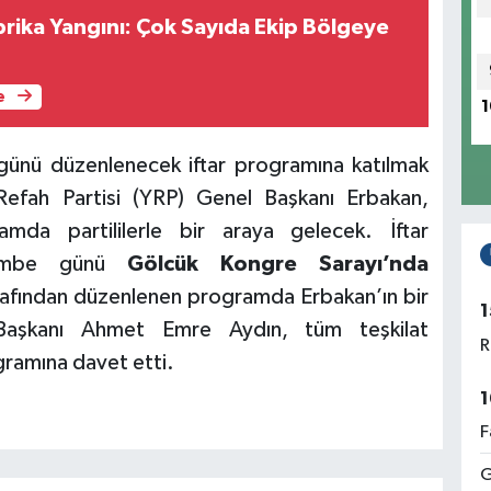
brika Yangını: Çok Sayıda Ekip Bölgeye
e
1
ünü düzenlenecek iftar programına katılmak
Refah Partisi (YRP) Genel Başkanı Erbakan,
amda partililerle bir araya gelecek. İftar
şembe günü
Gölcük Kongre Sarayı’nda
tarafından düzenlenen programda Erbakan’ın bir
1
Başkanı Ahmet Emre Aydın, tüm teşkilat
R
gramına davet etti.
1
F
G