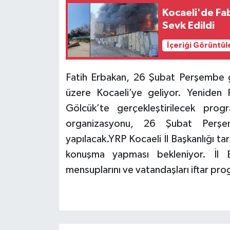
Kocaeli'de Fa
Sevk Edildi
İçeriği Görüntül
Fatih Erbakan, 26 Şubat Perşembe g
üzere Kocaeli’ye geliyor. Yeniden 
Gölcük’te gerçekleştirilecek progr
organizasyonu, 26 Şubat Per
yapılacak.YRP Kocaeli İl Başkanlığı 
konuşma yapması bekleniyor. İl 
mensuplarını ve vatandaşları iftar pro