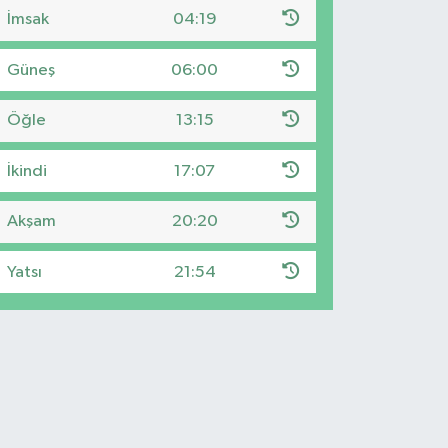
İmsak
04:19
Güneş
06:00
Öğle
13:15
İkindi
17:07
Akşam
20:20
Yatsı
21:54