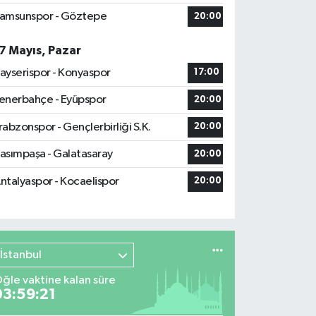
amsunspor - Göztepe
20:00
7 Mayıs, Pazar
ayserispor - Konyaspor
17:00
enerbahçe - Eyüpspor
20:00
rabzonspor - Gençlerbirliği S.K.
20:00
asımpaşa - Galatasaray
20:00
ntalyaspor - Kocaelispor
20:00
İstanbul
ğle vaktine kalan süre
03:59:20