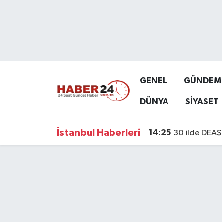
Nöbetçi Eczaneler
Hava Durumu
GENEL
GÜNDEM
Namaz Vakitleri
DÜNYA
SİYASET
Trafik Durumu
İstanbul Haberleri
14:25
30 ilde DEAŞ 
Süper Lig Puan Durumu ve Fikstür
Tüm Manşetler
Son Dakika Haberleri
Haber Arşivi