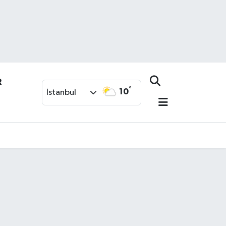
R
°
10
İstanbul