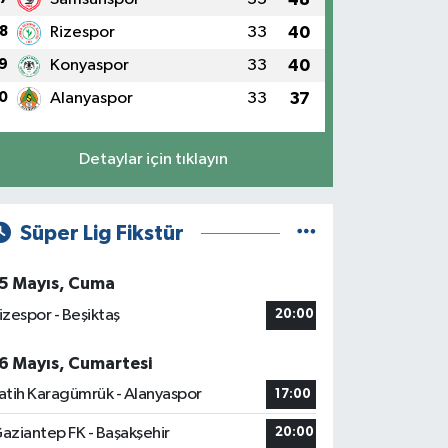
8
Rizespor
33
40
9
Konyaspor
33
40
0
Alanyaspor
33
37
Detaylar için tıklayın
Süper Lig Fikstür
5 Mayıs, Cuma
izespor - Beşiktaş
20:00
6 Mayıs, Cumartesi
atih Karagümrük - Alanyaspor
17:00
aziantep FK - Başakşehir
20:00