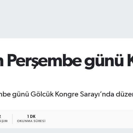
n Perşembe günü K
embe günü Gölcük Kongre Sarayı’nda düze
2
1 DK
AŞIM
OKUNMA SÜRESI