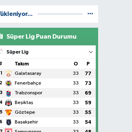
ükleniyor...
Süper Lig Puan Durumu
Süper Lig
#
Takım
O
P
1
Galatasaray
33
77
2
Fenerbahçe
33
73
3
Trabzonspor
33
69
4
Beşiktaş
33
59
5
Göztepe
33
55
6
Başakşehir
33
54
7
Samsunspor
33
48