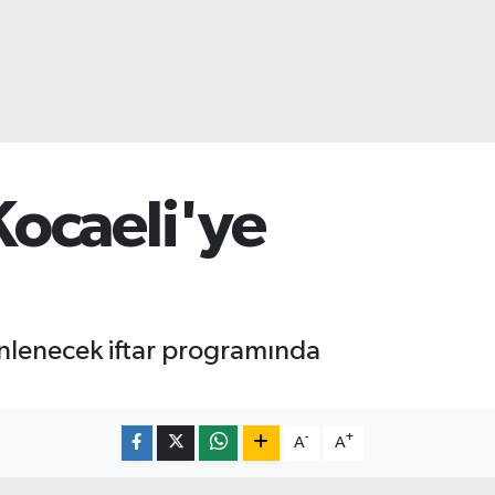
ocaeli'ye
nlenecek iftar programında
-
+
A
A