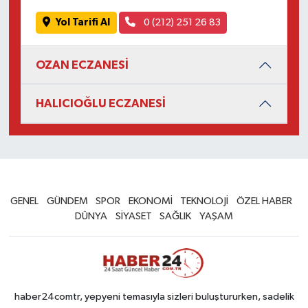
Yol Tarifi Al
0 (212) 251 26 83
OZAN ECZANESİ
HALICIOĞLU ECZANESİ
GENEL
GÜNDEM
SPOR
EKONOMİ
TEKNOLOJİ
ÖZEL HABER
DÜNYA
SİYASET
SAĞLIK
YAŞAM
haber24comtr, yepyeni temasıyla sizleri buluştururken, sadelik