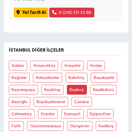
Yol Tarifi Al
0 (216) 331 32 96
İSTANBUL DIĞER İLÇELER
Adalar
Arnavutköy
Ataşehir
Avcılar
Bağcılar
Bahçelievler
Bakırköy
Başakşehir
Bayrampaşa
Beşiktaş
Beykoz
Beylikdüzü
Beyoğlu
Büyükçekmece
Çatalca
Çekmeköy
Esenler
Esenyurt
Eyüpsultan
Fatih
Gaziosmanpaşa
Güngören
Kadıköy