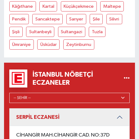
Kâğıthane
Kartal
Küçükçekmece
Maltepe
Pendik
Sancaktepe
Sarıyer
Şile
Silivri
Şişli
Sultanbeyli
Sultangazi
Tuzla
Ümraniye
Üsküdar
Zeytinburnu
İSTANBUL NÖBETÇI
ECZANELER
SERPİL ECZANESİ
CİHANGİR MAH.CİHANGİR CAD. NO:37D