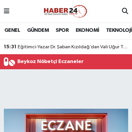
Nöbetçi Eczaneler
GENEL
GÜNDEM
SPOR
EKONOMİ
TEKNOLOJİ
Hava Durumu
15:31
Eğitimci-Yazar Dr. Şaban Kızıldağ’dan Vali Uğur Turan’a Ziyaret
Namaz Vakitleri
Beykoz Nöbetçi Eczaneler
Trafik Durumu
Süper Lig Puan Durumu ve Fikstür
Tüm Manşetler
Son Dakika Haberleri
Haber Arşivi