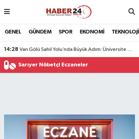
Nöbetçi Eczaneler
GENEL
GÜNDEM
SPOR
EKONOMİ
TEKNOLOJİ
Hava Durumu
14:28
Van Gölü Sahil Yolu’nda Büyük Adım: Üniversite Bağlantı Etabı Tamamlandı
Namaz Vakitleri
Sarıyer Nöbetçi Eczaneler
Trafik Durumu
Süper Lig Puan Durumu ve Fikstür
Tüm Manşetler
Son Dakika Haberleri
Haber Arşivi