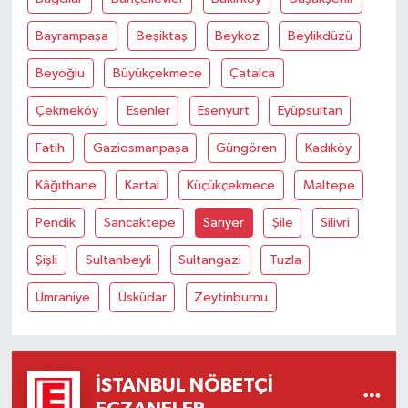
Bayrampaşa
Beşiktaş
Beykoz
Beylikdüzü
Beyoğlu
Büyükçekmece
Çatalca
Çekmeköy
Esenler
Esenyurt
Eyüpsultan
Fatih
Gaziosmanpaşa
Güngören
Kadıköy
Kâğıthane
Kartal
Küçükçekmece
Maltepe
Pendik
Sancaktepe
Sarıyer
Şile
Silivri
Şişli
Sultanbeyli
Sultangazi
Tuzla
Ümraniye
Üsküdar
Zeytinburnu
İSTANBUL NÖBETÇI