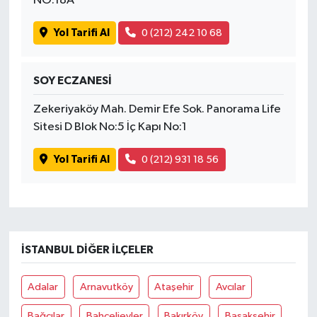
NO:18A
Yol Tarifi Al
0 (212) 242 10 68
SOY ECZANESİ
Zekeriyaköy Mah. Demir Efe Sok. Panorama Life
Sitesi D Blok No:5 İç Kapı No:1
Yol Tarifi Al
0 (212) 931 18 56
İSTANBUL DIĞER İLÇELER
Adalar
Arnavutköy
Ataşehir
Avcılar
Bağcılar
Bahçelievler
Bakırköy
Başakşehir