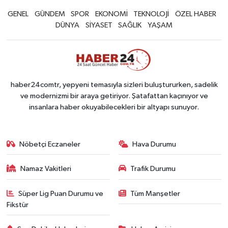
GENEL
GÜNDEM
SPOR
EKONOMİ
TEKNOLOJİ
ÖZEL HABER
DÜNYA
SİYASET
SAĞLIK
YAŞAM
haber24comtr, yepyeni temasıyla sizleri buluştururken, sadelik
ve modernizmi bir araya getiriyor. Şatafattan kaçınıyor ve
insanlara haber okuyabilecekleri bir altyapı sunuyor.
Nöbetçi Eczaneler
Hava Durumu
Namaz Vakitleri
Trafik Durumu
Süper Lig Puan Durumu ve
Tüm Manşetler
Fikstür