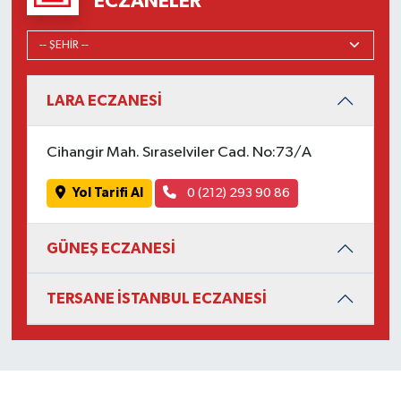
ECZANELER
LARA ECZANESİ
Cihangir Mah. Sıraselviler Cad. No:73/A
Yol Tarifi Al
0 (212) 293 90 86
GÜNEŞ ECZANESİ
TERSANE İSTANBUL ECZANESİ