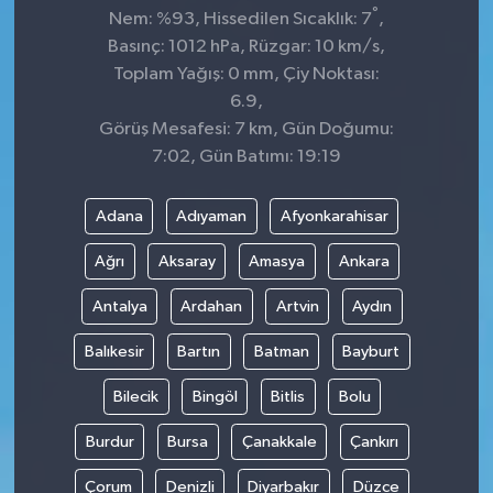
°
Nem: %93, Hissedilen Sıcaklık: 7
,
Basınç: 1012 hPa, Rüzgar: 10 km/s,
Toplam Yağış: 0 mm, Çiy Noktası:
6.9,
Görüş Mesafesi: 7 km, Gün Doğumu:
7:02, Gün Batımı: 19:19
Adana
Adıyaman
Afyonkarahisar
Ağrı
Aksaray
Amasya
Ankara
Antalya
Ardahan
Artvin
Aydın
Balıkesir
Bartın
Batman
Bayburt
Bilecik
Bingöl
Bitlis
Bolu
Burdur
Bursa
Çanakkale
Çankırı
Çorum
Denizli
Diyarbakır
Düzce