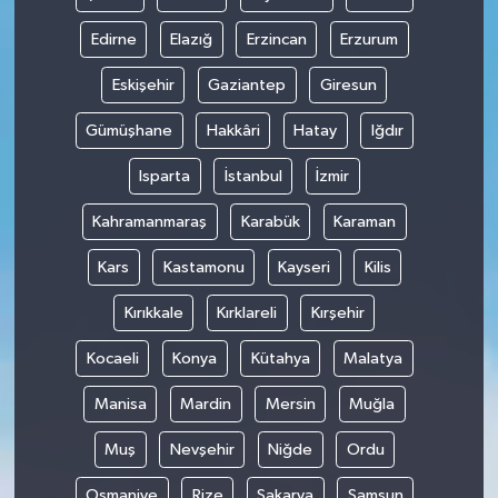
Edirne
Elazığ
Erzincan
Erzurum
Eskişehir
Gaziantep
Giresun
Gümüşhane
Hakkâri
Hatay
Iğdır
Isparta
İstanbul
İzmir
Kahramanmaraş
Karabük
Karaman
Kars
Kastamonu
Kayseri
Kilis
Kırıkkale
Kırklareli
Kırşehir
Kocaeli
Konya
Kütahya
Malatya
Manisa
Mardin
Mersin
Muğla
Muş
Nevşehir
Niğde
Ordu
Osmaniye
Rize
Sakarya
Samsun