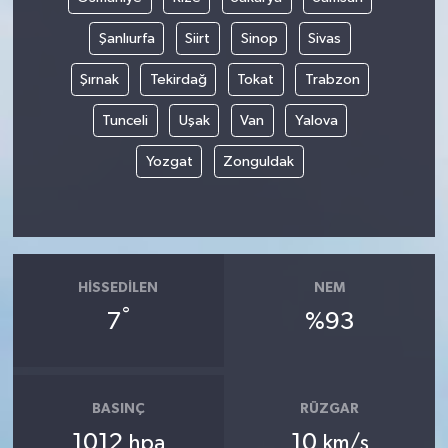
Şanlıurfa
Siirt
Sinop
Sivas
Şırnak
Tekirdağ
Tokat
Trabzon
Tunceli
Uşak
Van
Yalova
Yozgat
Zonguldak
HISSEDILEN
NEM
°
7
%93
BASINÇ
RÜZGAR
1012
10
hpa
km/s