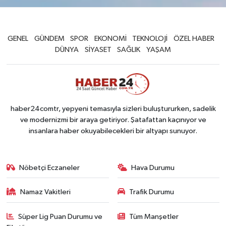
GENEL
GÜNDEM
SPOR
EKONOMİ
TEKNOLOJİ
ÖZEL HABER
DÜNYA
SİYASET
SAĞLIK
YAŞAM
haber24comtr, yepyeni temasıyla sizleri buluştururken, sadelik
ve modernizmi bir araya getiriyor. Şatafattan kaçınıyor ve
insanlara haber okuyabilecekleri bir altyapı sunuyor.
Nöbetçi Eczaneler
Hava Durumu
Namaz Vakitleri
Trafik Durumu
Süper Lig Puan Durumu ve
Tüm Manşetler