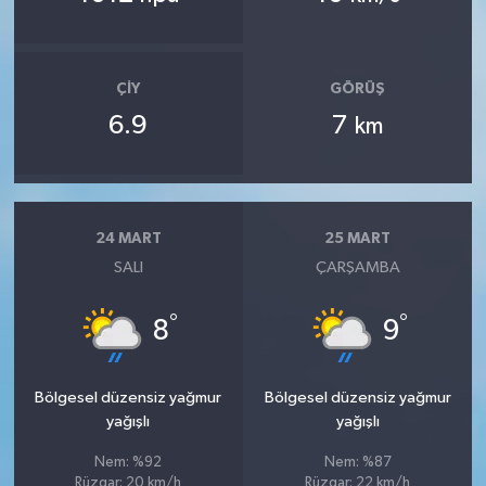
ÇIY
GÖRÜŞ
6.9
7
km
24 MART
25 MART
SALI
ÇARŞAMBA
°
°
8
9
Bölgesel düzensiz yağmur
Bölgesel düzensiz yağmur
yağışlı
yağışlı
Nem: %92
Nem: %87
Rüzgar: 20 km/h
Rüzgar: 22 km/h