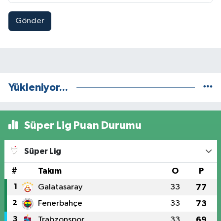
Gönder
Yükleniyor...
Süper Lig Puan Durumu
Süper Lig
#
Takım
O
P
1
Galatasaray
33
77
2
Fenerbahçe
33
73
3
Trabzonspor
33
69