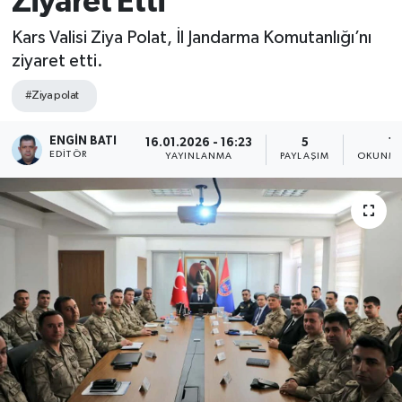
Ziyaret Etti
Kars Valisi Ziya Polat, İl Jandarma Komutanlığı’nı
ziyaret etti.
#Ziya polat
ENGIN BATI
16.01.2026 - 16:23
5
1 
EDITÖR
YAYINLANMA
PAYLAŞIM
OKUNMA