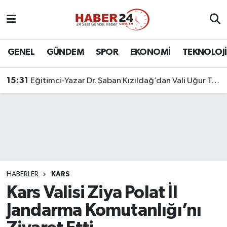
Nöbetçi Eczaneler
GENEL
GÜNDEM
SPOR
EKONOMİ
TEKNOLOJİ
Hava Durumu
15:31
Eğitimci-Yazar Dr. Şaban Kızıldağ’dan Vali Uğur Turan’a Ziyaret
Namaz Vakitleri
Trafik Durumu
Süper Lig Puan Durumu ve Fikstür
Tüm Manşetler
HABERLER
KARS
Kars Valisi Ziya Polat İl
Son Dakika Haberleri
Jandarma Komutanlığı’nı
Haber Arşivi