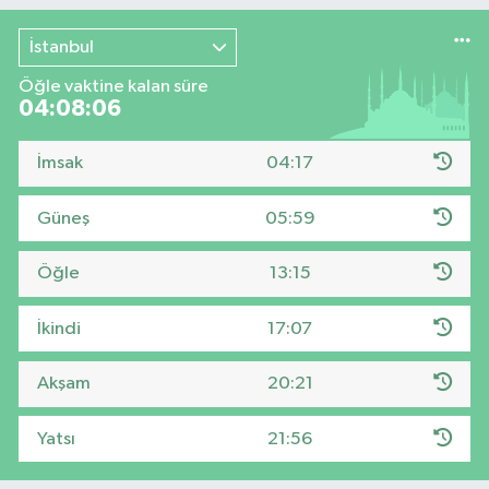
İstanbul
Öğle vaktine kalan süre
04:08:06
İmsak
04:17
Güneş
05:59
Öğle
13:15
İkindi
17:07
Akşam
20:21
Yatsı
21:56