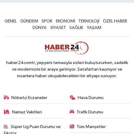
GENEL
GÜNDEM
SPOR
EKONOMİ
TEKNOLOJİ
ÖZEL HABER
DÜNYA
SİYASET
SAĞLIK
YAŞAM
haber24comtr, yepyeni temasıyla sizleri buluştururken, sadelik
ve modernizmi bir araya getiriyor. Şatafattan kaçınıyor ve
insanlara haber okuyabilecekleri bir altyapı sunuyor.
Nöbetçi Eczaneler
Hava Durumu
Namaz Vakitleri
Trafik Durumu
Süper Lig Puan Durumu ve
Tüm Manşetler
Fikstür