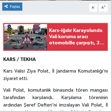
Paylaş
-
+
A
A
Kars-Iğdır Karayolunda
Vali koruma aracı
otomobille çarpıştı, 3'ü
polis 4 yaralı
KARS / TEKHA
Kars Valisi Ziya Polat, İl Jandarma Komutanlığı’nı
ziyaret etti.
Vali Polat, komutanlık binasında tören mangası
tarafından karşılandı. Karşılama töreninin
ardından Şeref Defteri’ni imzalayan Vali Polat, İl