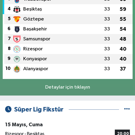
4
Beşiktaş
33
59
5
Göztepe
33
55
6
Başakşehir
33
54
7
Samsunspor
33
48
8
Rizespor
33
40
9
Konyaspor
33
40
10
Alanyaspor
33
37
Detaylar için tıklayın
Süper Lig Fikstür
15 Mayıs, Cuma
Rizespor - Beşiktaş
20:00