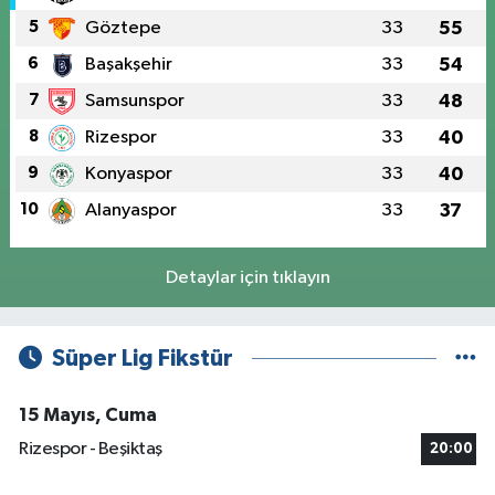
5
Göztepe
33
55
6
Başakşehir
33
54
7
Samsunspor
33
48
8
Rizespor
33
40
9
Konyaspor
33
40
10
Alanyaspor
33
37
Detaylar için tıklayın
Süper Lig Fikstür
15 Mayıs, Cuma
Rizespor - Beşiktaş
20:00