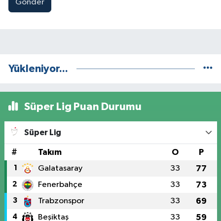
Gönder
Yükleniyor...
Süper Lig Puan Durumu
Süper Lig
#
Takım
O
P
1
Galatasaray
33
77
2
Fenerbahçe
33
73
3
Trabzonspor
33
69
4
Beşiktaş
33
59