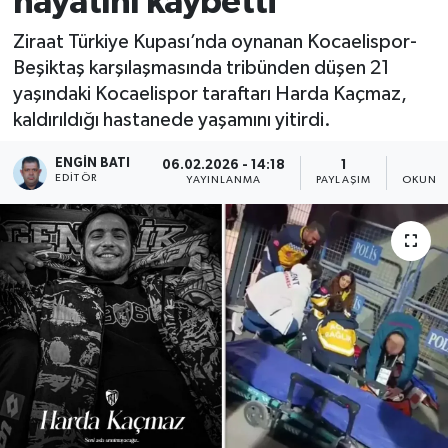
hayatını kaybetti
Ziraat Türkiye Kupası’nda oynanan Kocaelispor-
Beşiktaş karşılaşmasında tribünden düşen 21
yaşındaki Kocaelispor taraftarı Harda Kaçmaz,
kaldırıldığı hastanede yaşamını yitirdi.
ENGIN BATI
06.02.2026 - 14:18
1
1
EDITÖR
YAYINLANMA
PAYLAŞIM
OKUNMA