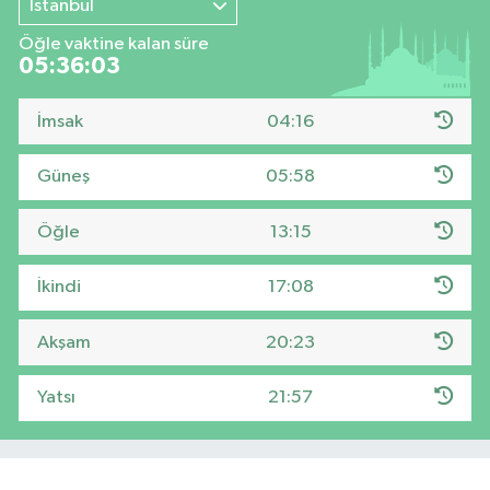
İstanbul
Öğle vaktine kalan süre
05:36:02
İmsak
04:16
Güneş
05:58
Öğle
13:15
İkindi
17:08
Akşam
20:23
Yatsı
21:57