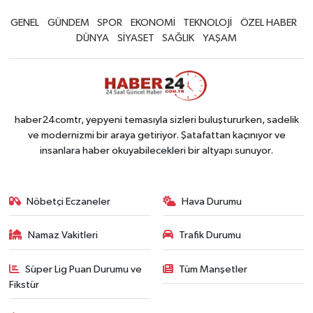
GENEL
GÜNDEM
SPOR
EKONOMİ
TEKNOLOJİ
ÖZEL HABER
DÜNYA
SİYASET
SAĞLIK
YAŞAM
haber24comtr, yepyeni temasıyla sizleri buluştururken, sadelik
ve modernizmi bir araya getiriyor. Şatafattan kaçınıyor ve
insanlara haber okuyabilecekleri bir altyapı sunuyor.
Nöbetçi Eczaneler
Hava Durumu
Namaz Vakitleri
Trafik Durumu
Süper Lig Puan Durumu ve
Tüm Manşetler
Fikstür