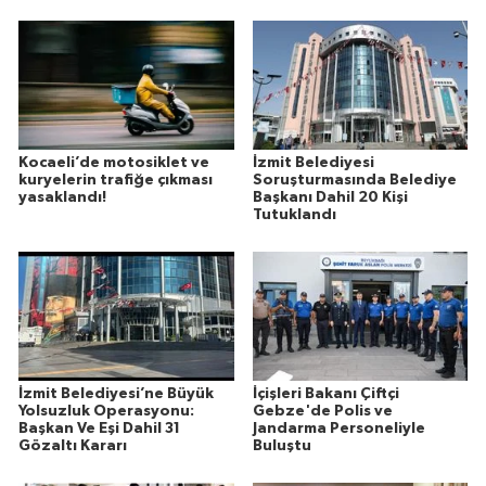
Kocaeli’de motosiklet ve
İzmit Belediyesi
kuryelerin trafiğe çıkması
Soruşturmasında Belediye
yasaklandı!
Başkanı Dahil 20 Kişi
Tutuklandı
İzmit Belediyesi’ne Büyük
İçişleri Bakanı Çiftçi
Yolsuzluk Operasyonu:
Gebze'de Polis ve
Başkan Ve Eşi Dahil 31
Jandarma Personeliyle
Gözaltı Kararı
Buluştu