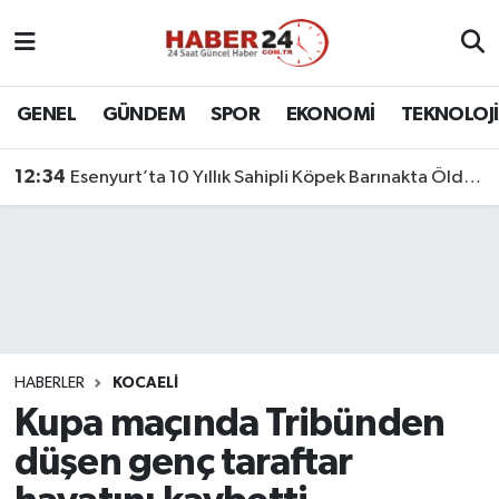
Nöbetçi Eczaneler
GENEL
GÜNDEM
SPOR
EKONOMİ
TEKNOLOJİ
Hava Durumu
12:34
Esenyurt’ta 10 Yıllık Sahipli Köpek Barınakta Öldü: Aileden Otopsi ve Soruşturma Talebi
Namaz Vakitleri
Trafik Durumu
Süper Lig Puan Durumu ve Fikstür
Tüm Manşetler
HABERLER
KOCAELİ
Kupa maçında Tribünden
Son Dakika Haberleri
düşen genç taraftar
Haber Arşivi