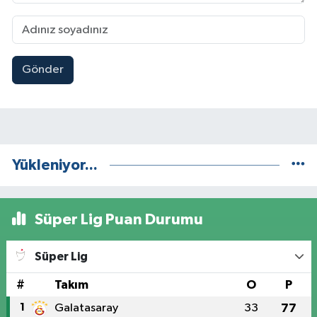
Gönder
Yükleniyor...
Süper Lig Puan Durumu
Süper Lig
#
Takım
O
P
1
Galatasaray
33
77