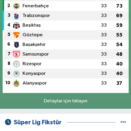
2
Fenerbahçe
33
73
3
Trabzonspor
33
69
4
Beşiktaş
33
59
5
Göztepe
33
55
6
Başakşehir
33
54
7
Samsunspor
33
48
8
Rizespor
33
40
9
Konyaspor
33
40
10
Alanyaspor
33
37
Detaylar için tıklayın
Süper Lig Fikstür