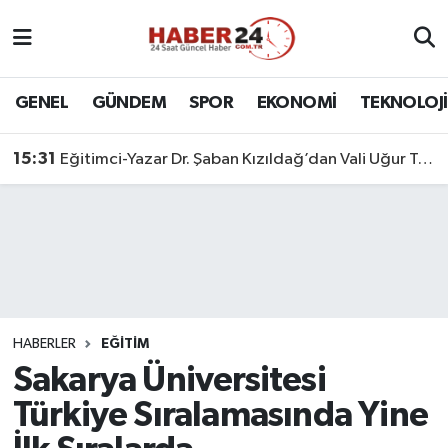
Nöbetçi Eczaneler
GENEL
GÜNDEM
SPOR
EKONOMİ
TEKNOLOJİ
Hava Durumu
15:31
Eğitimci-Yazar Dr. Şaban Kızıldağ’dan Vali Uğur Turan’a Ziyaret
Namaz Vakitleri
Trafik Durumu
Süper Lig Puan Durumu ve Fikstür
Tüm Manşetler
HABERLER
EĞİTİM
Sakarya Üniversitesi
Son Dakika Haberleri
Türkiye Sıralamasında Yine
Haber Arşivi