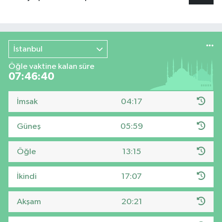
İstanbul
Öğle vaktine kalan süre
07:46:39
İmsak
04:17
Güneş
05:59
Öğle
13:15
İkindi
17:07
Akşam
20:21