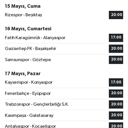
15 Mayıs, Cuma
Rizespor - Beşiktaş
20:00
16 Mayıs, Cumartesi
Fatih Karagümrük - Alanyaspor
17:00
Gaziantep FK - Başakşehir
20:00
Samsunspor - Göztepe
20:00
17 Mayıs, Pazar
Kayserispor - Konyaspor
17:00
Fenerbahçe - Eyüpspor
20:00
Trabzonspor - Gençlerbirliği S.K.
20:00
Kasımpaşa - Galatasaray
20:00
Antalyaspor - Kocaelispor
20:00