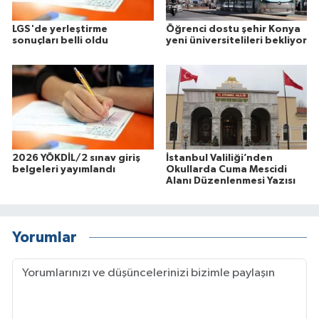
LGS'de yerleştirme
Öğrenci dostu şehir Konya
sonuçları belli oldu
yeni üniversitelileri bekliyor
2026 YÖKDİL/2 sınav giriş
İstanbul Valiliği’nden
belgeleri yayımlandı
Okullarda Cuma Mescidi
Alanı Düzenlenmesi Yazısı
Yorumlar