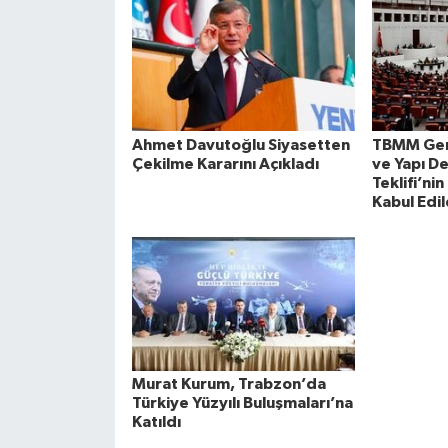
Ahmet Davutoğlu Siyasetten
TBMM Gen
Çekilme Kararını Açıkladı
ve Yapı D
Teklifi’ni
Kabul Edil
Murat Kurum, Trabzon’da
Türkiye Yüzyılı Buluşmaları’na
Katıldı