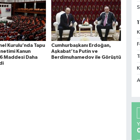
S
1
K
F
el Kurulu’nda Tapu
Cumhurbaşkanı Erdoğan,
enetimi Kanun
Aşkabat’ta Putin ve
T
n 6 Maddesi Daha
Berdimuhamedov ile Görüştü
di
K
A
Y