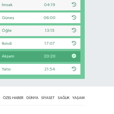
İmsak
04:19
Güneş
06:00
Öğle
13:15
İkindi
17:07
Akşam
20:20
Yatsı
21:54
ÖZEL HABER
DÜNYA
SİYASET
SAĞLIK
YAŞAM