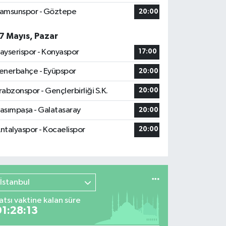
amsunspor - Göztepe
20:00
7 Mayıs, Pazar
ayserispor - Konyaspor
17:00
enerbahçe - Eyüpspor
20:00
rabzonspor - Gençlerbirliği S.K.
20:00
asımpaşa - Galatasaray
20:00
ntalyaspor - Kocaelispor
20:00
İstanbul
atsı vaktine kalan süre
01:28:12