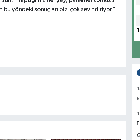
 Putin, “Yaptığımız her şey, parlamentomuzun
n bu yöndeki sonuçları bizi çok sevindiriyor”
1
1
R
1
F
G