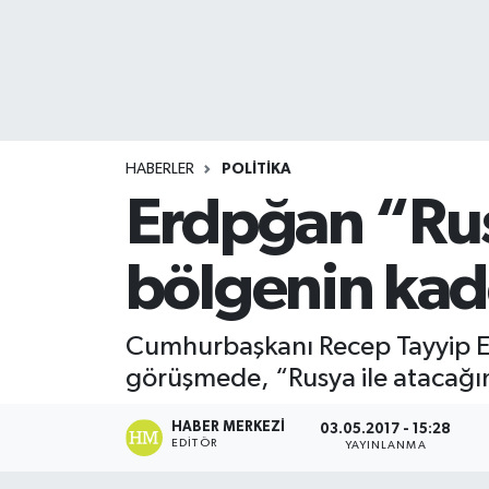
HABERLER
POLİTİKA
Erdpğan “Rus
bölgenin kad
Cumhurbaşkanı Recep Tayyip Erd
görüşmede, “Rusya ile atacağım
HABER MERKEZI
03.05.2017 - 15:28
EDITÖR
YAYINLANMA