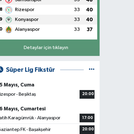
8
Rizespor
33
40
9
Konyaspor
33
40
0
Alanyaspor
33
37
Detaylar için tıklayın
Süper Lig Fikstür
5 Mayıs, Cuma
izespor - Beşiktaş
20:00
6 Mayıs, Cumartesi
atih Karagümrük - Alanyaspor
17:00
aziantep FK - Başakşehir
20:00