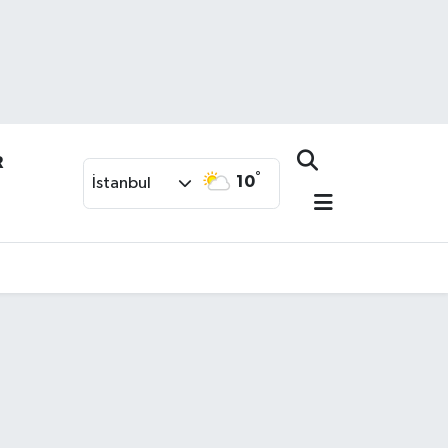
R
°
10
İstanbul