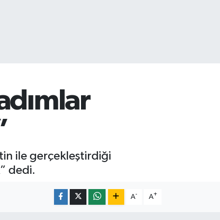
 adımlar
”
 ile gerçekleştirdiği
” dedi.
-
+
A
A