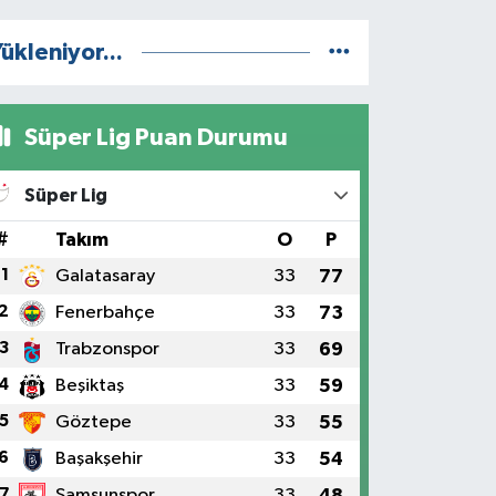
ükleniyor...
Süper Lig Puan Durumu
Süper Lig
#
Takım
O
P
1
Galatasaray
33
77
2
Fenerbahçe
33
73
3
Trabzonspor
33
69
4
Beşiktaş
33
59
5
Göztepe
33
55
6
Başakşehir
33
54
7
Samsunspor
33
48