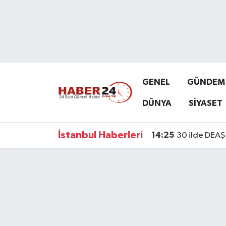
Nöbetçi Eczaneler
Hava Durumu
GENEL
GÜNDEM
Namaz Vakitleri
DÜNYA
SİYASET
Trafik Durumu
İstanbul Haberleri
14:25
30 ilde DEAŞ 
Süper Lig Puan Durumu ve Fikstür
Tüm Manşetler
Son Dakika Haberleri
Haber Arşivi