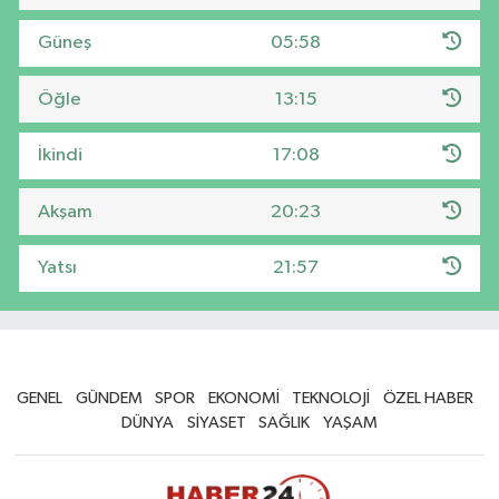
Güneş
05:58
Öğle
13:15
İkindi
17:08
Akşam
20:23
Yatsı
21:57
GENEL
GÜNDEM
SPOR
EKONOMİ
TEKNOLOJİ
ÖZEL HABER
DÜNYA
SİYASET
SAĞLIK
YAŞAM