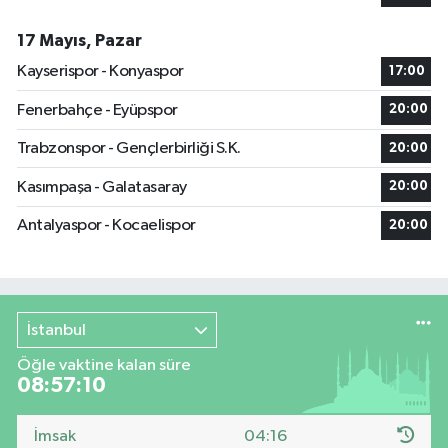
17 Mayıs, Pazar
Kayserispor - Konyaspor
17:00
Fenerbahçe - Eyüpspor
20:00
Trabzonspor - Gençlerbirliği S.K.
20:00
Kasımpaşa - Galatasaray
20:00
Antalyaspor - Kocaelispor
20:00
İstanbul
Öğle vaktine kalan süre
08:57:10
İmsak
04:16