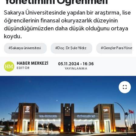
Yönetimini Öğrenmeli
Sakarya Üniversitesinde yapılan bir araştırma, lise
öğrencilerinin finansal okuryazarlık düzeyinin
düşündüğümüzden daha düşük olduğunu ortaya
koydu.
#Sakarya üniversitesi
#Doç. Dr. Şule Yıldız
#Gençler Para Yöneti
HABER MERKEZI
05.11.2024 - 16:36
EDITÖR
YAYINLANMA