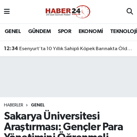
Nöbetçi Eczaneler
GENEL
GÜNDEM
SPOR
EKONOMİ
TEKNOLOJİ
Hava Durumu
12:34
Esenyurt’ta 10 Yıllık Sahipli Köpek Barınakta Öldü: Aileden Otopsi ve Soruşturma Talebi
Namaz Vakitleri
Trafik Durumu
Süper Lig Puan Durumu ve Fikstür
Tüm Manşetler
HABERLER
GENEL
Sakarya Üniversitesi
Son Dakika Haberleri
Araştırması: Gençler Para
Haber Arşivi