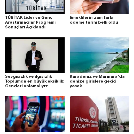
TÜBİTAK Lider ve Genç
Emeklilerin zam farkı
Araştırmacılar Programı
ödeme tarihi belli oldu
Sonuçları Açıklandı
Sevgisizlik ve ilgisizlik
Karadeniz ve Marmara'da
Toplumda en büyük eksiklik:
denize girişlere geçici
Gençleri anlamalıyız.
yasak