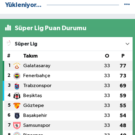
Yükleniyor...
Süper Lig Puan Durumu
Süper Lig
#
Takım
O
P
1
Galatasaray
33
77
2
Fenerbahçe
33
73
3
Trabzonspor
33
69
4
Beşiktaş
33
59
5
Göztepe
33
55
6
Başakşehir
33
54
7
Samsunspor
33
48