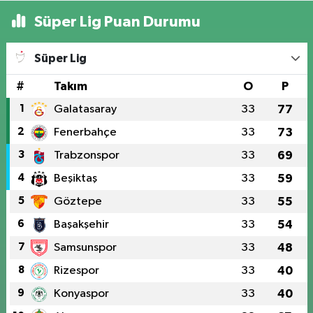
Süper Lig Puan Durumu
Süper Lig
#
Takım
O
P
1
Galatasaray
33
77
2
Fenerbahçe
33
73
3
Trabzonspor
33
69
4
Beşiktaş
33
59
5
Göztepe
33
55
6
Başakşehir
33
54
7
Samsunspor
33
48
8
Rizespor
33
40
9
Konyaspor
33
40