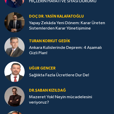
HİÇLERİN HAYATI VE SİYASİ DURUMU
DOÇ DR. YASIN KALAFATOĞLU
Yapay Zekâda Yeni Dönem: Karar Üreten
Sistemlerden Karar Yönetişimine
TURAN KORKUT GEDIK
Ankara Kulislerinde Deprem: 4 Aşamalı
Gizli Plan!
UĞUR GENCER
Sağlıkta Fazla Ücretlere Dur De!
DR.ŞABAN KIZILDAĞ
Mazeret Yok! Neyin mücadelesini
veriyoruz?