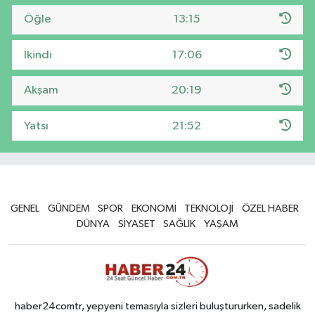
Öğle
13:15
İkindi
17:06
Akşam
20:19
Yatsı
21:52
GENEL
GÜNDEM
SPOR
EKONOMİ
TEKNOLOJİ
ÖZEL HABER
DÜNYA
SİYASET
SAĞLIK
YAŞAM
haber24comtr, yepyeni temasıyla sizleri buluştururken, sadelik