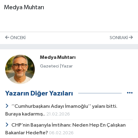
Medya Muhtarı
ÖNCEKI
SONRAKI
Medya Muhtarı
Gazeteci |Yazar
Yazarın Diğer Yazıları
‘’Cumhurbaşkanı Adayı İmamoğlu’’ yalanı bitti.
Buraya kadarmış..
21.02.2026
CHP’nin Başarıyla İmtihanı: Neden Hep En Çalışkan
Bakanlar Hedefte?
06.02.2026