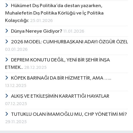
Hükümet Dış Politika’da destan yazarken,
Muhalefetin Dış Politika Körlüğü ve İç Politika
Kolaycılığı:
25.01.2026
Dünya Nereye Gidiyor?
11.01.2026
2026 MODEL: CUMHURBAŞKANI ADAYI ÖZGÜR ÖZEL
03.01.2026
DEPREM KONUTU DEĞİL, YENİ BİR ŞEHİR İNŞA
ETMEK..
28.12.2025
KÖPEK BARINAĞI DA BİR HİZMETTİR, AMA …..
13.12.2025
ALKIŞ VE ETKİLEŞİMİN KARARTTIĞI HAYATLAR
07.12.2025
TUTUKLU OLAN İMAMOĞLU MU, CHP YÖNETİMİ Mİ?
29.11.2025