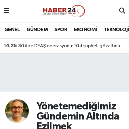
Nöbetçi Eczaneler
GENEL
GÜNDEM
SPOR
EKONOMİ
TEKNOLOJİ
Hava Durumu
14:25
30 ilde DEAŞ operasyonu: 104 şüpheli gözaltına alındı
Namaz Vakitleri
Trafik Durumu
Süper Lig Puan Durumu ve Fikstür
Tüm Manşetler
Yönetemediğimiz
Son Dakika Haberleri
Gündemin Altında
Ezilmek
Haber Arşivi