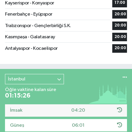
Kayserispor - Konyaspor
17:00
Fenerbahçe - Eyüpspor
20:00
Trabzonspor - Gençlerbirliği S.K.
20:00
Kasımpaşa - Galatasaray
20:00
Antalyaspor - Kocaelispor
20:00
İstanbul
Öğle vaktine kalan süre
01:15:25
İmsak
04:20
Güneş
06:01