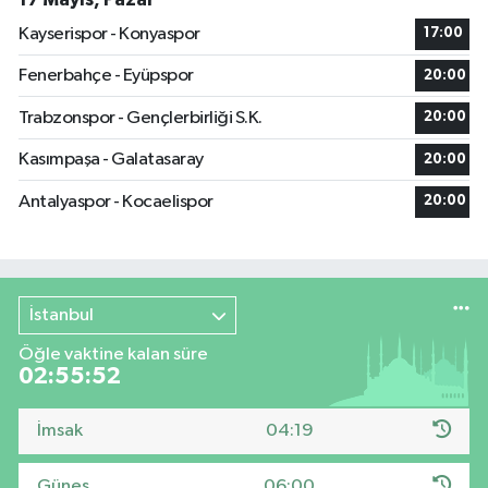
Kayserispor - Konyaspor
17:00
Fenerbahçe - Eyüpspor
20:00
Trabzonspor - Gençlerbirliği S.K.
20:00
Kasımpaşa - Galatasaray
20:00
Antalyaspor - Kocaelispor
20:00
İstanbul
Öğle vaktine kalan süre
02:55:51
İmsak
04:19
Güneş
06:00