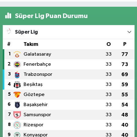
Süper Lig Puan Durumu
Süper Lig
#
Takım
O
P
1
Galatasaray
33
77
2
Fenerbahçe
33
73
3
Trabzonspor
33
69
4
Beşiktaş
33
59
5
Göztepe
33
55
6
Başakşehir
33
54
7
Samsunspor
33
48
8
Rizespor
33
40
9
Konyaspor
33
40