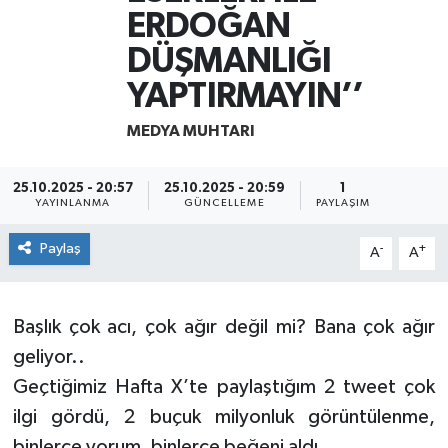
ERDOĞAN
DÜŞMANLIĞI
YAPTIRMAYIN’’
MEDYA MUHTARI
25.10.2025 - 20:57
25.10.2025 - 20:59
1
YAYINLANMA
GÜNCELLEME
PAYLAŞIM
Paylaş
-
+
A
A
Başlık çok acı, çok ağır değil mi? Bana çok ağır
geliyor..
Geçtiğimiz Hafta X’te paylaştığım 2 tweet çok
ilgi gördü, 2 buçuk milyonluk görüntülenme,
binlerce yorum, binlerce beğeni aldı.