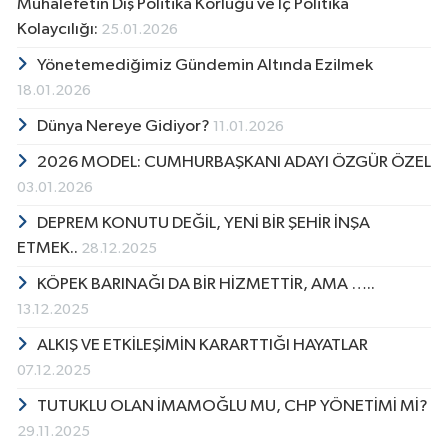
Muhalefetin Dış Politika Körlüğü ve İç Politika
Kolaycılığı:
25.01.2026
Yönetemediğimiz Gündemin Altında Ezilmek
18.01.2026
Dünya Nereye Gidiyor?
11.01.2026
2026 MODEL: CUMHURBAŞKANI ADAYI ÖZGÜR ÖZEL
03.01.2026
DEPREM KONUTU DEĞİL, YENİ BİR ŞEHİR İNŞA
ETMEK..
28.12.2025
KÖPEK BARINAĞI DA BİR HİZMETTİR, AMA …..
13.12.2025
ALKIŞ VE ETKİLEŞİMİN KARARTTIĞI HAYATLAR
07.12.2025
TUTUKLU OLAN İMAMOĞLU MU, CHP YÖNETİMİ Mİ?
29.11.2025