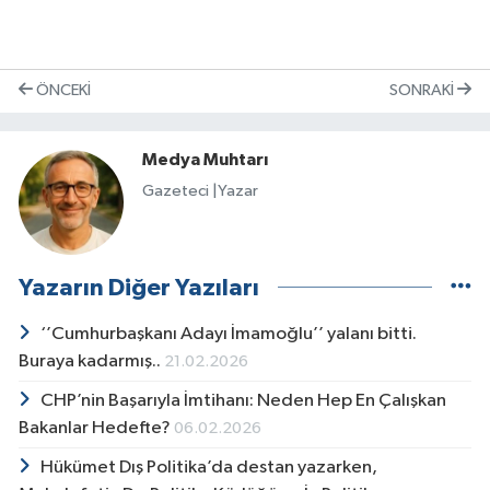
ÖNCEKI
SONRAKI
Medya Muhtarı
Gazeteci |Yazar
Yazarın Diğer Yazıları
‘’Cumhurbaşkanı Adayı İmamoğlu’’ yalanı bitti.
Buraya kadarmış..
21.02.2026
CHP’nin Başarıyla İmtihanı: Neden Hep En Çalışkan
Bakanlar Hedefte?
06.02.2026
Hükümet Dış Politika’da destan yazarken,