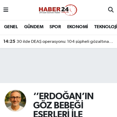
Nöbetçi Eczaneler
GENEL
GÜNDEM
SPOR
EKONOMİ
TEKNOLOJİ
Hava Durumu
14:25
30 ilde DEAŞ operasyonu: 104 şüpheli gözaltına alındı
Namaz Vakitleri
Trafik Durumu
Süper Lig Puan Durumu ve Fikstür
Tüm Manşetler
‘’ERDOĞAN’IN
Son Dakika Haberleri
GÖZ BEBEĞİ
ESERLERİ İLE
Haber Arşivi