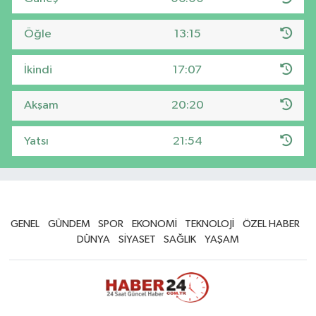
Öğle
13:15
İkindi
17:07
Akşam
20:20
Yatsı
21:54
GENEL
GÜNDEM
SPOR
EKONOMİ
TEKNOLOJİ
ÖZEL HABER
DÜNYA
SİYASET
SAĞLIK
YAŞAM