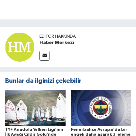
EDITÖR HAKKINDA
Haber Merkezi
Bunlar da ilginizi çekebilir
TYF Anadolu Yelken Ligi’nin
Fenerbahçe Avrupa'da bir
İlk Ayağı Çıldır Gölü’nde
engeli daha aşarak 3. eleme