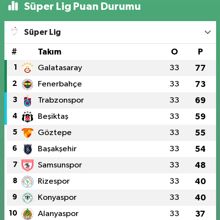
Süper Lig Puan Durumu
Süper Lig
#
Takım
O
P
1
Galatasaray
33
77
2
Fenerbahçe
33
73
3
Trabzonspor
33
69
4
Beşiktaş
33
59
5
Göztepe
33
55
6
Başakşehir
33
54
7
Samsunspor
33
48
8
Rizespor
33
40
9
Konyaspor
33
40
10
Alanyaspor
33
37