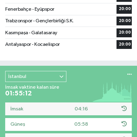
Fenerbahçe - Eyüpspor
20:00
Trabzonspor - Gençlerbirliği S.K.
20:00
Kasımpaşa - Galatasaray
20:00
Antalyaspor - Kocaelispor
20:00
İstanbul
İmsak vaktine kalan süre
01:55:11
İmsak
04:16
Güneş
05:58