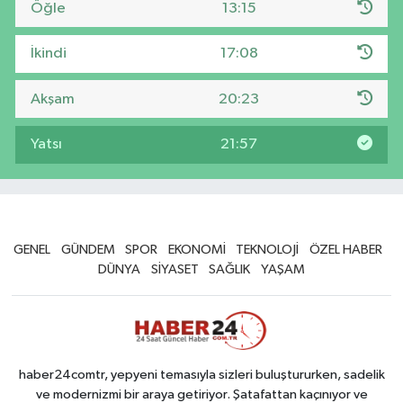
Öğle
13:15
İkindi
17:08
Akşam
20:23
Yatsı
21:57
GENEL
GÜNDEM
SPOR
EKONOMİ
TEKNOLOJİ
ÖZEL HABER
DÜNYA
SİYASET
SAĞLIK
YAŞAM
haber24comtr, yepyeni temasıyla sizleri buluştururken, sadelik
ve modernizmi bir araya getiriyor. Şatafattan kaçınıyor ve