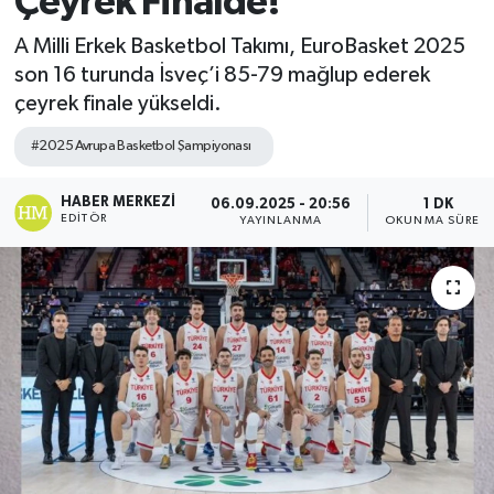
Çeyrek Finalde!
A Milli Erkek Basketbol Takımı, EuroBasket 2025
son 16 turunda İsveç’i 85-79 mağlup ederek
çeyrek finale yükseldi.
#2025 Avrupa Basketbol Şampiyonası
HABER MERKEZI
06.09.2025 - 20:56
1 DK
EDITÖR
YAYINLANMA
OKUNMA SÜRESI