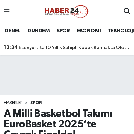
Nöbetçi Eczaneler
GENEL
GÜNDEM
SPOR
EKONOMİ
TEKNOLOJİ
Hava Durumu
12:34
Esenyurt’ta 10 Yıllık Sahipli Köpek Barınakta Öldü: Aileden Otopsi ve Soruşturma Talebi
Namaz Vakitleri
Trafik Durumu
Süper Lig Puan Durumu ve Fikstür
Tüm Manşetler
HABERLER
SPOR
A Milli Basketbol Takımı
Son Dakika Haberleri
EuroBasket 2025’te
Haber Arşivi