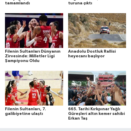
tamamlandı
turuna çıktı
Filenin Sultanları Dünyanın
Anadolu Dostluk Rallisi
Zirvesinde: Milletler Ligi
heyecanı başlıyor
Şampiyonu Oldu
Filenin Sultanları, 7.
665. Tarihi Kırkpınar Yağlı
galibiyetine ulaştı
Güreşleri altın kemer sahibi
Erkan Taş