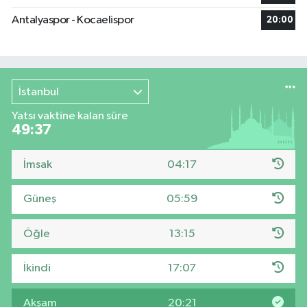
Antalyaspor - Kocaelispor
20:00
İstanbul
Yatsı vaktine kalan süre
49:36
İmsak
04:17
Güneş
05:59
Öğle
13:15
İkindi
17:07
Akşam
20:21