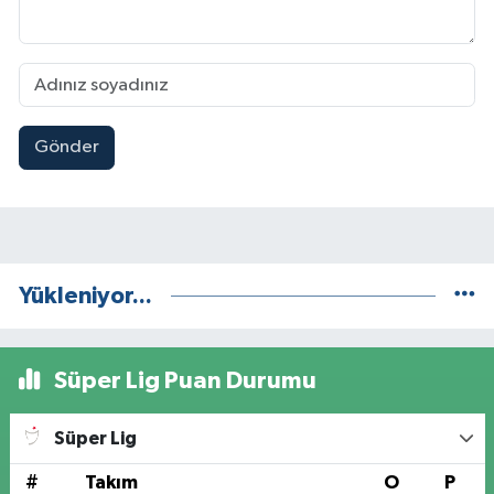
Gönder
Yükleniyor...
Süper Lig Puan Durumu
Süper Lig
#
Takım
O
P