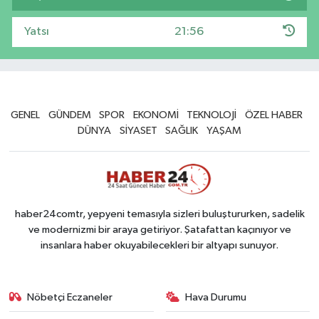
Yatsı
21:56
GENEL
GÜNDEM
SPOR
EKONOMİ
TEKNOLOJİ
ÖZEL HABER
DÜNYA
SİYASET
SAĞLIK
YAŞAM
haber24comtr, yepyeni temasıyla sizleri buluştururken, sadelik
ve modernizmi bir araya getiriyor. Şatafattan kaçınıyor ve
insanlara haber okuyabilecekleri bir altyapı sunuyor.
Nöbetçi Eczaneler
Hava Durumu