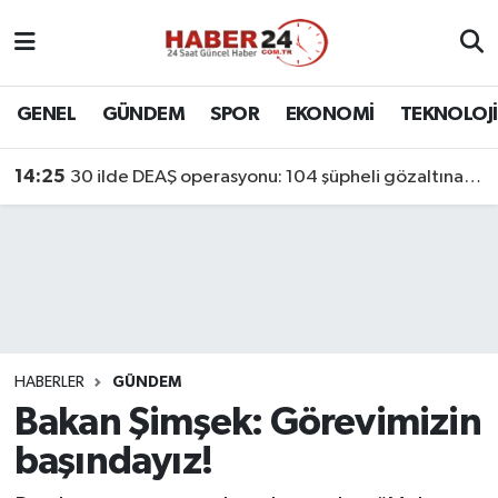
Nöbetçi Eczaneler
GENEL
GÜNDEM
SPOR
EKONOMİ
TEKNOLOJİ
Hava Durumu
14:25
30 ilde DEAŞ operasyonu: 104 şüpheli gözaltına alındı
Namaz Vakitleri
Trafik Durumu
Süper Lig Puan Durumu ve Fikstür
Tüm Manşetler
HABERLER
GÜNDEM
Bakan Şimşek: Görevimizin
Son Dakika Haberleri
başındayız!
Haber Arşivi