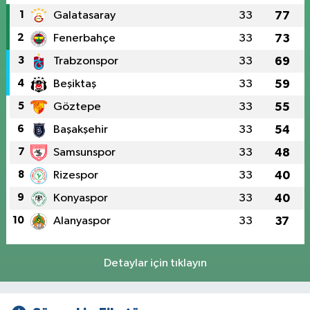
1
Galatasaray
33
77
2
Fenerbahçe
33
73
3
Trabzonspor
33
69
4
Beşiktaş
33
59
5
Göztepe
33
55
6
Başakşehir
33
54
7
Samsunspor
33
48
8
Rizespor
33
40
9
Konyaspor
33
40
10
Alanyaspor
33
37
Detaylar için tıklayın