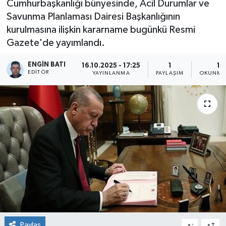
Cumhurbaşkanlığı bünyesinde, Acil Durumlar ve
Savunma Planlaması Dairesi Başkanlığının
kurulmasına ilişkin kararname bugünkü Resmi
Gazete'de yayımlandı.
ENGIN BATI
16.10.2025 - 17:25
1
1 
EDITÖR
YAYINLANMA
PAYLAŞIM
OKUNMA 
Paylaş
-
+