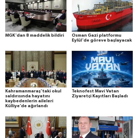
MGK'dan 8 maddelik bildiri
Osman Gazi platformu
Eylül'de göreve başlayacak
Kahramanmaraş’taki okul
Teknofest Mavi Vatan
saldırısında hayatını
Ziyaretçi Kayıtları Başladı
kaybedenlerin aileleri
Külliye’de ağırlandı