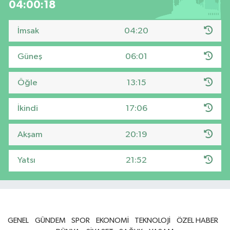
04:00:17
İmsak
04:20
Güneş
06:01
Öğle
13:15
İkindi
17:06
Akşam
20:19
Yatsı
21:52
GENEL
GÜNDEM
SPOR
EKONOMİ
TEKNOLOJİ
ÖZEL HABER