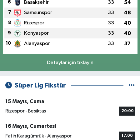
6
Başakşehir
33
54
7
Samsunspor
33
48
8
Rizespor
33
40
9
Konyaspor
33
40
10
Alanyaspor
33
37
Detaylar için tıklayın
Süper Lig Fikstür
15 Mayıs, Cuma
Rizespor - Beşiktaş
20:00
16 Mayıs, Cumartesi
Fatih Karagümrük - Alanyaspor
17:00