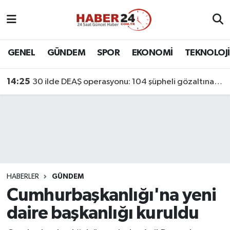
Nöbetçi Eczaneler
GENEL
GÜNDEM
SPOR
EKONOMİ
TEKNOLOJİ
Hava Durumu
14:25
30 ilde DEAŞ operasyonu: 104 şüpheli gözaltına alındı
Namaz Vakitleri
Trafik Durumu
Süper Lig Puan Durumu ve Fikstür
Tüm Manşetler
HABERLER
GÜNDEM
Cumhurbaşkanlığı'na yeni
Son Dakika Haberleri
daire başkanlığı kuruldu
Haber Arşivi