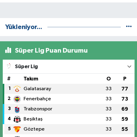
Yükleniyor...
Süper Lig Puan Durumu
Süper Lig
#
Takım
O
P
1
Galatasaray
33
77
2
Fenerbahçe
33
73
3
Trabzonspor
33
69
4
Beşiktaş
33
59
5
Göztepe
33
55