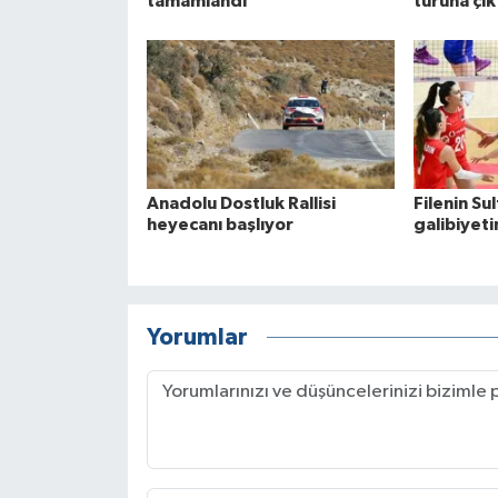
tamamlandı
turuna çık
Anadolu Dostluk Rallisi
Filenin Sul
heyecanı başlıyor
galibiyeti
Yorumlar