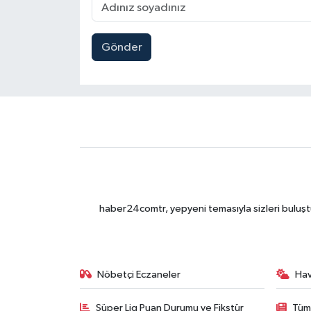
Gönder
haber24comtr, yepyeni temasıyla sizleri buluştu
Nöbetçi Eczaneler
Ha
Süper Lig Puan Durumu ve Fikstür
Tüm