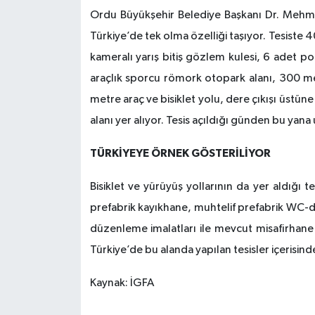
Ordu Büyükşehir Belediye Başkanı Dr. Mehmet 
Türkiye’de tek olma özelliği taşıyor. Tesiste 40
kameralı yarış bitiş gözlem kulesi, 6 adet por
araçlık sporcu römork otopark alanı, 300 me
metre araç ve bisiklet yolu, dere çıkışı üstün
alanı yer alıyor. Tesis açıldığı günden bu yana 
TÜRKİYEYE ÖRNEK GÖSTERİLİYOR
Bisiklet ve yürüyüş yollarının da yer aldığı te
prefabrik kayıkhane, muhtelif prefabrik WC-d
düzenleme imalatları ile mevcut misafirhane b
Türkiye’de bu alanda yapılan tesisler içerisind
Kaynak: İGFA