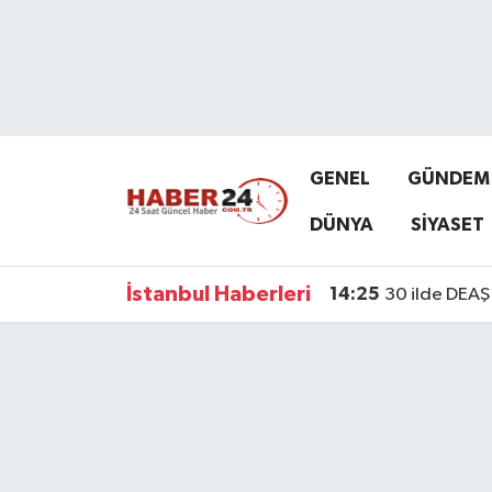
Nöbetçi Eczaneler
Hava Durumu
GENEL
GÜNDEM
Namaz Vakitleri
DÜNYA
SİYASET
Trafik Durumu
İstanbul Haberleri
14:25
30 ilde DEAŞ 
Süper Lig Puan Durumu ve Fikstür
Tüm Manşetler
Son Dakika Haberleri
Haber Arşivi