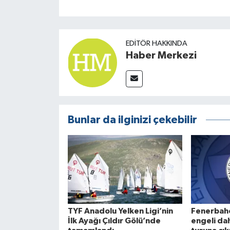
EDITÖR HAKKINDA
Haber Merkezi
Bunlar da ilginizi çekebilir
TYF Anadolu Yelken Ligi’nin
Fenerbahç
İlk Ayağı Çıldır Gölü’nde
engeli da