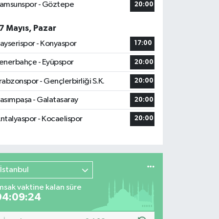
amsunspor - Göztepe
20:00
7 Mayıs, Pazar
ayserispor - Konyaspor
17:00
enerbahçe - Eyüpspor
20:00
rabzonspor - Gençlerbirliği S.K.
20:00
asımpaşa - Galatasaray
20:00
ntalyaspor - Kocaelispor
20:00
İstanbul
msak vaktine kalan süre
04:09:23