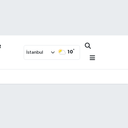
R
°
10
İstanbul