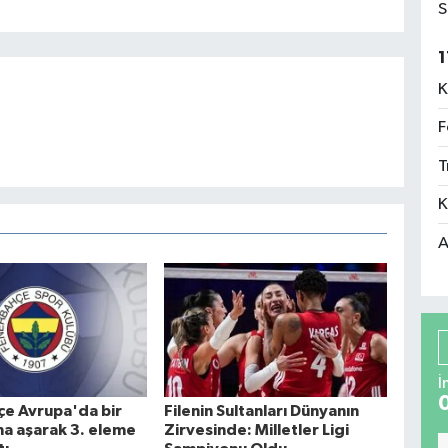
S
1
K
F
T
K
A
İ
e Avrupa'da bir
Filenin Sultanları Dünyanın
ha aşarak 3. eleme
Zirvesinde: Milletler Ligi