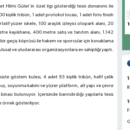
Hilmi Güler’in özel ilgi gösterdiği tesis donanımı ile
0 kişilik tribün, 1 adet protokol locası, 1 adet foto finish
tatif yüzer iskele, 100 araçlık izleyici otopark alanı, 20
1
tre kayıkhane, 400 metre satış ve tanıtım alanı, 1.142
e bir geçiş köprüsü ile hakem ve sporcular için konaklama
ulusal ve uluslararası organizasyonlara ev sahipliği yaptı.
siste gözlem kulesi, 4 adet 93 kişilik tribün, hafif çelik
1
uş, soyunma kabini ve yüzer platform, alt yapı ve çevre
R
inası bulunuyor. İçerisinde barındırdığı yapılarla tesis
1
e örnek gösteriliyor.
F
G