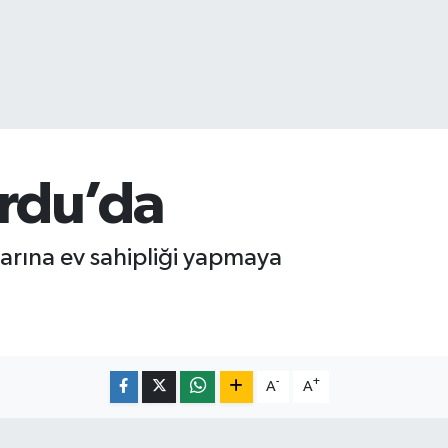
Ordu’da
arına ev sahipliği yapmaya
-
+
A
A