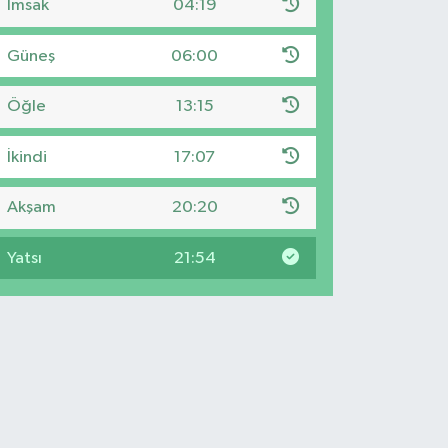
İmsak
04:19
Güneş
06:00
Öğle
13:15
İkindi
17:07
Akşam
20:20
Yatsı
21:54