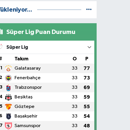
ükleniyor...
Süper Lig Puan Durumu
Süper Lig
#
Takım
O
P
1
Galatasaray
33
77
2
Fenerbahçe
33
73
3
Trabzonspor
33
69
4
Beşiktaş
33
59
5
Göztepe
33
55
6
Başakşehir
33
54
7
Samsunspor
33
48