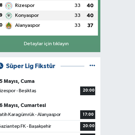
8
Rizespor
33
40
9
Konyaspor
33
40
0
Alanyaspor
33
37
Detaylar için tıklayın
Süper Lig Fikstür
5 Mayıs, Cuma
izespor - Beşiktaş
20:00
6 Mayıs, Cumartesi
atih Karagümrük - Alanyaspor
17:00
aziantep FK - Başakşehir
20:00