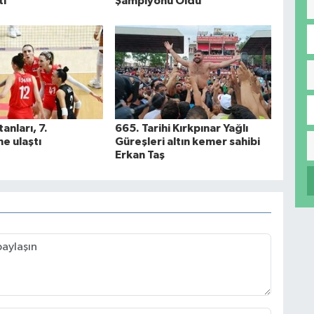
tı
Şampiyonu Oldu
tanları, 7.
665. Tarihi Kırkpınar Yağlı
ne ulaştı
Güreşleri altın kemer sahibi
Erkan Taş