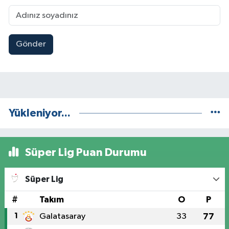
Gönder
Yükleniyor...
Süper Lig Puan Durumu
Süper Lig
#
Takım
O
P
1
Galatasaray
33
77