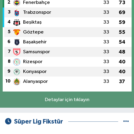
2
Fenerbahçe
33
73
3
Trabzonspor
33
69
4
Beşiktaş
33
59
5
Göztepe
33
55
6
Başakşehir
33
54
7
Samsunspor
33
48
8
Rizespor
33
40
9
Konyaspor
33
40
10
Alanyaspor
33
37
Detaylar için tıklayın
Süper Lig Fikstür