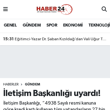
Nöbetçi Eczaneler
GENEL
GÜNDEM
SPOR
EKONOMİ
TEKNOLOJİ
Hava Durumu
15:31
Eğitimci-Yazar Dr. Şaban Kızıldağ’dan Vali Uğur Turan’a Ziyaret
Namaz Vakitleri
Trafik Durumu
Süper Lig Puan Durumu ve Fikstür
Tüm Manşetler
HABERLER
GÜNDEM
İletişim Başkanlığı uyardı!
Son Dakika Haberleri
İletişim Başkanlığı, “4938 Sayılı resmi kanuna
Haber Arşivi
göre kredi kartı kullanan tüm vatandaşların 27 bin