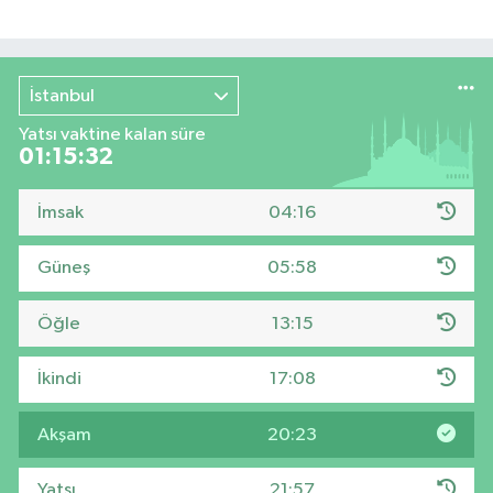
İstanbul
Yatsı vaktine kalan süre
01:15:31
İmsak
04:16
Güneş
05:58
Öğle
13:15
İkindi
17:08
Akşam
20:23
Yatsı
21:57