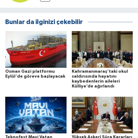
Bunlar da ilginizi çekebilir
Osman Gazi platformu
Kahramanmaraş’taki okul
Eylül'de göreve başlayacak
saldırısında hayatını
kaybedenlerin aileleri
Külliye’de ağırlandı
Teknofest Mavi Vatan
Yüksek Askerî Şûra Kararları