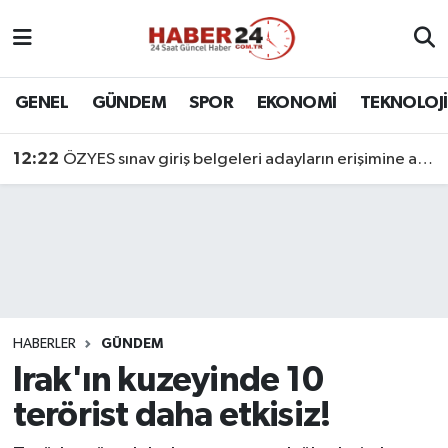
Nöbetçi Eczaneler
GENEL
GÜNDEM
SPOR
EKONOMİ
TEKNOLOJİ
Hava Durumu
12:22
ÖZYES sınav giriş belgeleri adayların erişimine açıldı
Namaz Vakitleri
Trafik Durumu
Süper Lig Puan Durumu ve Fikstür
Tüm Manşetler
HABERLER
GÜNDEM
Irak'ın kuzeyinde 10
Son Dakika Haberleri
terörist daha etkisiz!
Haber Arşivi