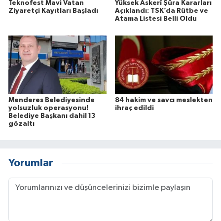
Teknofest Mavi Vatan
Yüksek Askerî Şûra Kararları
Ziyaretçi Kayıtları Başladı
Açıklandı: TSK’da Rütbe ve
Atama Listesi Belli Oldu
Menderes Belediyesinde
84 hakim ve savcı meslekten
yolsuzluk operasyonu!
ihraç edildi
Belediye Başkanı dahil 13
gözaltı
Yorumlar