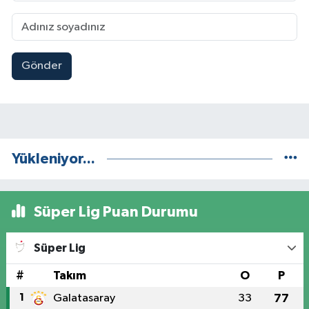
Gönder
Yükleniyor...
Süper Lig Puan Durumu
Süper Lig
#
Takım
O
P
1
Galatasaray
33
77