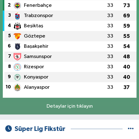
2
Fenerbahçe
33
73
3
Trabzonspor
33
69
4
Beşiktaş
33
59
5
Göztepe
33
55
6
Başakşehir
33
54
7
Samsunspor
33
48
8
Rizespor
33
40
9
Konyaspor
33
40
10
Alanyaspor
33
37
Detaylar için tıklayın
Süper Lig Fikstür