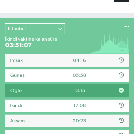
İstanbul
İkindi vaktine kalan süre
03:51:06
İmsak
04:16
Güneş
05:58
Öğle
13:15
İkindi
17:08
Akşam
20:23